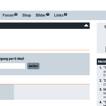
Forum
Shop
Bilder
Links
0
1
2
igung per E-Mail
Meis
weiter
"
a
f
"
(
M
N
v
"