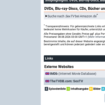
Shophighlights
: DVDs, Blu-ray-Discs, Bü
DVDs, Blu-ray-Discs, CDs, Bücher un
*
Suche nach
SexTV
bei Amazon.de
*
Transparenzhinweis: Für gekennzeichnete Links er
bedeutet keine Mehrkosten für Käufer, unterstützt u
Alle Preisangaben ohne Gewähr, Preise ggf. plus Po
Preisstand: 08.08.2026 03:00 GMT+1 (
Mehr Informa
Bestimmte Inhalte, die auf dieser Website angezei
bereitgestellt und können jederzeit geändert oder en
Links
Externe Websites
IMDb
(Internet Movie Database)
TheTVDB.com: SexTV
E
Episodenliste
I
Inhaltsangabe
B
Bilder
A