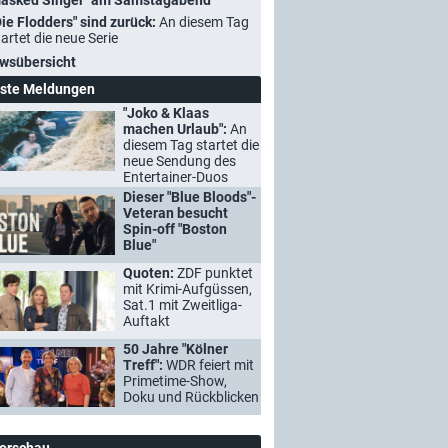
asked Singer" am Samstagabend
Die Flodders" sind zurück:
An diesem Tag
tartet die neue Serie
wsübersicht
ste Meldungen
"Joko & Klaas
machen Urlaub":
An
diesem Tag startet die
neue Sendung des
Entertainer-Duos
Dieser "Blue Bloods"-
Veteran besucht
Spin-off "Boston
Blue"
Quoten:
ZDF punktet
mit Krimi-Aufgüssen,
Sat.1 mit Zweitliga-
Auftakt
50 Jahre "Kölner
Treff":
WDR feiert mit
Primetime-Show,
Doku und Rückblicken