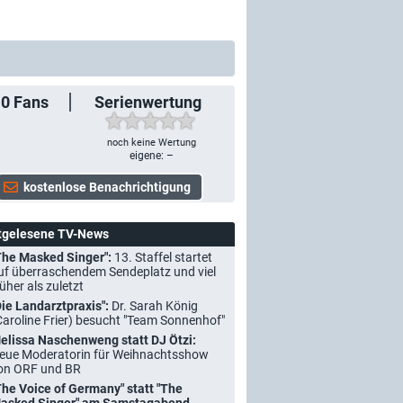
10
Fans
Serienwertung
noch keine Wertung
eigene: –
tgelesene TV-News
The Masked Singer":
13. Staffel startet
uf überraschendem Sendeplatz und viel
rüher als zuletzt
Die Landarztpraxis":
Dr. Sarah König
Caroline Frier) besucht "Team Sonnenhof"
elissa Naschenweng statt DJ Ötzi:
eue Moderatorin für Weihnachtsshow
on ORF und BR
The Voice of Germany" statt "The