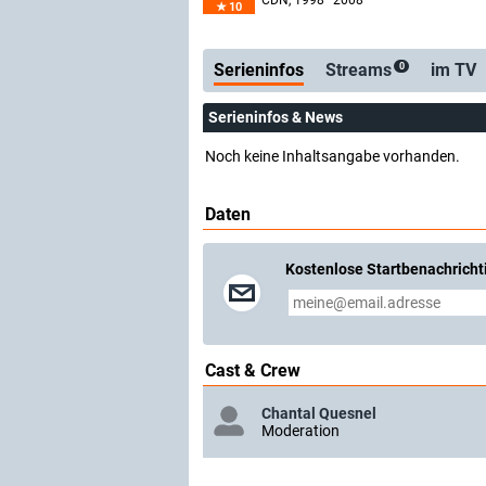
CDN
, 1998–2008
10
Serienticker
kosten
Serieninfos
Streams
im TV
0
Serieninfos & News
Noch keine Inhaltsangabe vorhanden.
Daten
Kostenlose Startbenachricht
Cast & Crew
Chantal Quesnel
Moderation