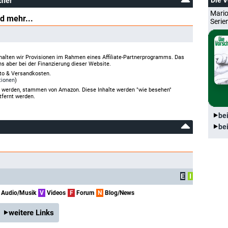
Die 
cher
Mario
d mehr...
Serie
halten wir Provisionen im Rahmen eines Affiliate-Partnerprogramms. Das
ns aber bei der Finanzierung dieser Website.
rto & Versandkosten.
tionen
)
gt werden, stammen von Amazon. Diese Inhalte werden "wie besehen"
tfernt werden.
be
be
E
I
Audio/Musik
V
Videos
F
Forum
N
Blog/News
weitere Links