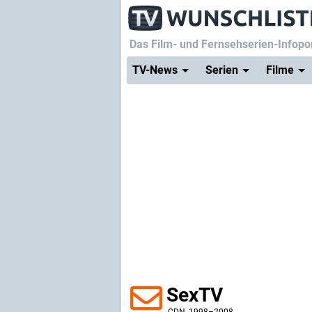
Das Film- und Fernsehserien-Infopor
TV-News
Serien
Filme
SexTV