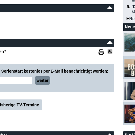
M
"
s
Ne
Neue
en?
Serienstart kostenlos per E-Mail benachrichtigt werden:
weiter
isherige TV-Termine