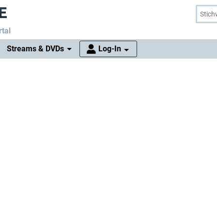
tal
Streams & DVDs
Log-In