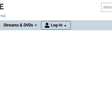
tal
Streams & DVDs
Log-In