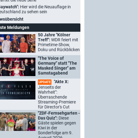
tartet die neue Serie
Baywatch":
Hier wird die Neuauflage in
eutschland zu sehen sein
wsübersicht
ste Meldungen
50 Jahre "Kölner
Treff":
WDR feiert mit
Primetime-Show,
Doku und Rückblicken
"The Voice of
Germany" statt "The
Masked Singer" am
Samstagabend
"Akte X:
UPDATE
Jenseits der
Wahrheit":
Überraschende
Streaming-Premiere
für Director's Cut
"ZDF-Fernsehgarten -
Das Quiz":
Diese
Gäste spielen gegen
Kiwi in der
Sonderfolge am 9.
August 2026