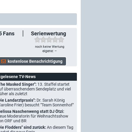
5
Fans
Serienwertung
noch keine Wertung
eigene: –
tgelesene TV-News
The Masked Singer":
13. Staffel startet
uf überraschendem Sendeplatz und viel
rüher als zuletzt
Die Landarztpraxis":
Dr. Sarah König
Caroline Frier) besucht "Team Sonnenhof"
elissa Naschenweng statt DJ Ötzi:
eue Moderatorin für Weihnachtsshow
on ORF und BR
Die Flodders" sind zurück:
An diesem Tag