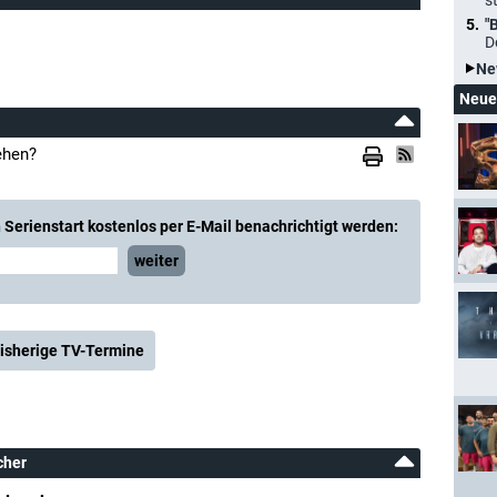
s
"
D
Ne
Neue
ehen?
Serienstart kostenlos per E-Mail benachrichtigt werden:
weiter
isherige TV-Termine
cher