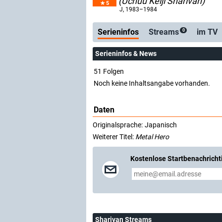
(Uchuu Keiji Sharivan)
5
Serienticker
J
, 1983–1984
Serieninfos
Streams
im TV
0
Serieninfos & News
51 Folgen
Noch keine Inhaltsangabe vorhanden.
Daten
Originalsprache:
Japanisch
Weiterer Titel:
Metal Hero
Kostenlose Startbenachricht
Sharivan Streams