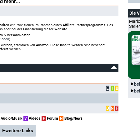
d mehr...
Die 
Mario
halten wir Provisionen im Rahmen eines Affiliate-Partnerprogramms. Das
Serie
ns aber bei der Finanzierung dieser Website.
rto & Versandkosten.
tionen
)
gt werden, stammen von Amazon. Diese Inhalte werden "wie besehen"
tfernt werden.
be
E
I
B
be
B
N
F
Audio/Musik
V
Videos
F
Forum
N
Blog/News
weitere Links