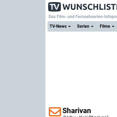
Das Film- und Fernsehserien-Infopor
TV-News
Serien
Filme
Sharivan