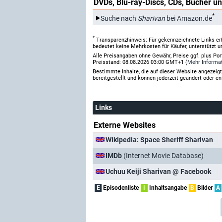
DVDs, Blu-ray-Discs, CDs, Bücher un
*
Suche nach
Sharivan
bei Amazon.de
*
Transparenzhinweis: Für gekennzeichnete Links er
bedeutet keine Mehrkosten für Käufer, unterstützt u
Alle Preisangaben ohne Gewähr, Preise ggf. plus Po
Preisstand: 08.08.2026 03:00 GMT+1 (
Mehr Informa
Bestimmte Inhalte, die auf dieser Website angezei
bereitgestellt und können jederzeit geändert oder en
Links
Externe Websites
Wikipedia: Space Sheriff Sharivan
IMDb
(Internet Movie Database)
Uchuu Keiji Sharivan @ Facebook
E
Episodenliste
I
Inhaltsangabe
B
Bilder
A