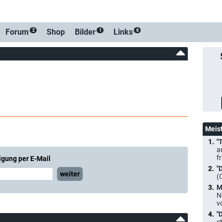
Forum
Shop
Bilder
Links
2
1
6
Meis
"
a
f
igung per E-Mail
"
weiter
(
M
N
v
"