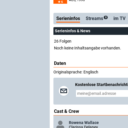
AUS
, 1996
6
Serienticker
kostenlos
Serieninfos
Streams
im TV
0
Serieninfos & News
26 Folgen
Noch keine Inhaltsangabe vorhanden.
Daten
Originalsprache:
Englisch
Kostenlose Startbenachricht
Cast & Crew
Rowena Wallace
Clarissa Delaney