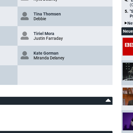
"
(
"
Tina Thomsen
P
Debbie
Ne
Neue
Tiriel Mora
Justin Farraday
Kate Gorman
Miranda Delaney