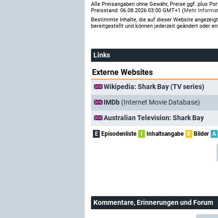
Alle Preisangaben ohne Gewähr, Preise ggf. plus Po
Preisstand: 06.08.2026 03:00 GMT+1 (
Mehr Informa
Bestimmte Inhalte, die auf dieser Website angezei
bereitgestellt und können jederzeit geändert oder en
Links
Externe Websites
Wikipedia: Shark Bay (TV series)
IMDb
(Internet Movie Database)
Australian Television: Shark Bay
E
Episodenliste
I
Inhaltsangabe
B
Bilder
A
Kommentare
, Erinnerungen und Forum