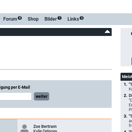
Forum
Shop
Bilder
Links
0
1
3
Meis
"
igung per E-Mail
K
D
weiter
"
E
P
"
a
f
Zoe Bertram
Kylie Delaney