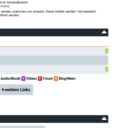
rto & Versandkosten.
tionen
)
gt werden, stammen von Amazon. Diese Inhalte werden "wie besehen"
tfernt werden.
I
I
Audio/Musik
V
Videos
F
Forum
N
Blog/News
weitere Links