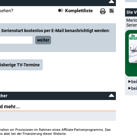
nsehen?
Komplettliste
Die 
Mario
Serie
Serienstart kostenlos per E-Mail benachrichtigt werden:
weiter
isherige TV-Termine
be
be
cher
d mehr...
halten wir Provisionen im Rahmen eines Affiliate-Partnerprogramms. Das
ns aber bei der Finanzierung dieser Website.