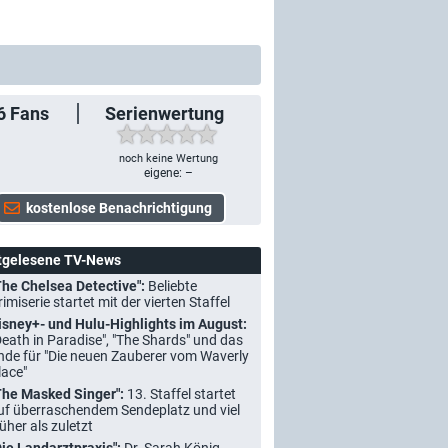
6
Fans
Serienwertung
noch keine Wertung
eigene: –
tgelesene TV-News
The Chelsea Detective":
Beliebte
rimiserie startet mit der vierten Staffel
isney+- und Hulu-Highlights im August:
Death in Paradise", "The Shards" und das
nde für "Die neuen Zauberer vom Waverly
lace"
The Masked Singer":
13. Staffel startet
uf überraschendem Sendeplatz und viel
rüher als zuletzt