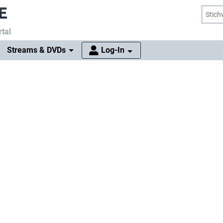
tal
Streams & DVDs
Log-In