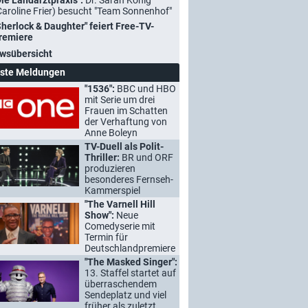
Die Landarztpraxis":
Dr. Sarah König
Caroline Frier) besucht "Team Sonnenhof"
Sherlock & Daughter" feiert Free-TV-
remiere
wsübersicht
ste Meldungen
"1536":
BBC und HBO
mit Serie um drei
Frauen im Schatten
der Verhaftung von
Anne Boleyn
TV-Duell als Polit-
Thriller:
BR und ORF
produzieren
besonderes Fernseh-
Kammerspiel
"The Varnell Hill
Show":
Neue
Comedyserie mit
Termin für
Deutschlandpremiere
"The Masked Singer":
13. Staffel startet auf
überraschendem
Sendeplatz und viel
früher als zuletzt