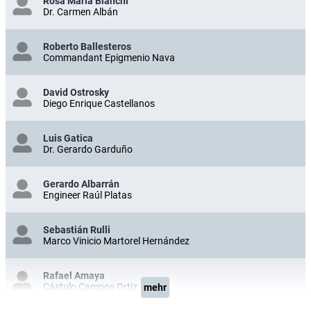
Rosa María Bianchi
Dr. Carmen Albán
Roberto Ballesteros
Commandant Epigmenio Nava
David Ostrosky
Diego Enrique Castellanos
Luis Gatica
Dr. Gerardo Garduño
Gerardo Albarrán
Engineer Raúl Platas
Sebastián Rulli
Marco Vinicio Martorel Hernández
Rafael Amaya
Cástulo Campos Ortiz
mehr