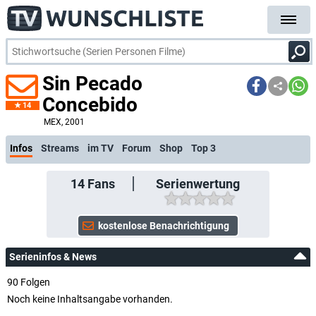
Sin Pecado
Concebido
14
kostenlose E-M
MEX
, 2001
Infos
Streams
im TV
Forum
Shop
Top 3
14
Fans
Serienwertung
Serieninfos & News
90 Folgen
Noch keine Inhaltsangabe vorhanden.