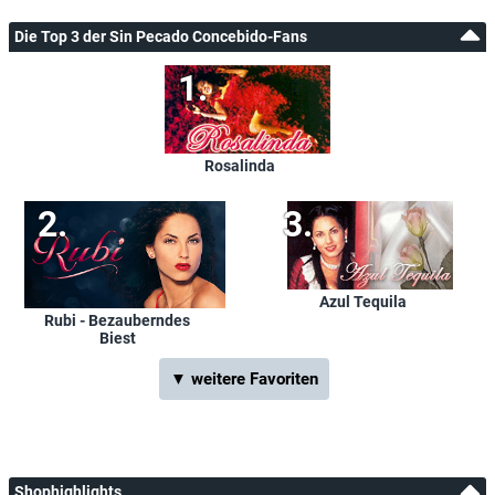
Die Top 3 der Sin Pecado Concebido-Fans
Rosalinda
Azul Tequila
Rubi - Bezauberndes
Biest
▼ weitere Favoriten
Shophighlights