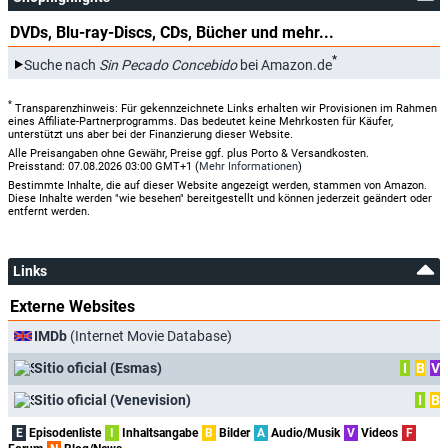
DVDs, Blu-ray-Discs, CDs, Bücher und mehr...
*
Suche nach
Sin Pecado Concebido
bei Amazon.de
*
Transparenzhinweis: Für gekennzeichnete Links erhalten wir Provisionen im Rahmen
eines Affiliate-Partnerprogramms. Das bedeutet keine Mehrkosten für Käufer,
unterstützt uns aber bei der Finanzierung dieser Website.
Alle Preisangaben ohne Gewähr, Preise ggf. plus Porto & Versandkosten.
Preisstand: 07.08.2026 03:00 GMT+1 (
Mehr Informationen
)
Bestimmte Inhalte, die auf dieser Website angezeigt werden, stammen von Amazon.
Diese Inhalte werden "wie besehen" bereitgestellt und können jederzeit geändert oder
entfernt werden.
Links
Externe Websites
IMDb
(Internet Movie Database)
Sitio oficial (Esmas)
I
B
V
Sitio oficial (Venevision)
I
B
E
Episodenliste
I
Inhaltsangabe
B
Bilder
A
Audio/Musik
V
Videos
F