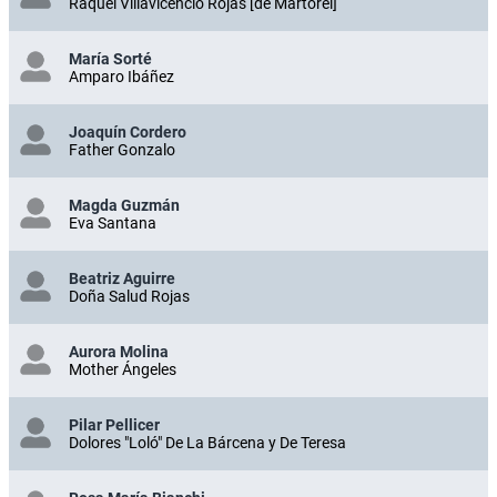
Raquel Villavicencio Rojas [de Martorel]
María Sorté
Amparo Ibáñez
Joaquín Cordero
Father Gonzalo
Magda Guzmán
Eva Santana
Beatriz Aguirre
Doña Salud Rojas
Aurora Molina
Mother Ángeles
Pilar Pellicer
Dolores "Loló" De La Bárcena y De Teresa