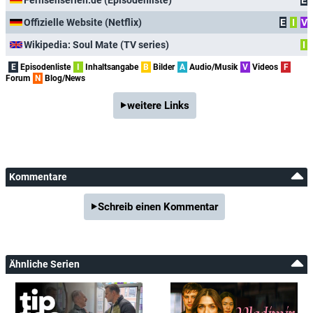
Offizielle Website (Netflix)
E
I
V
Wikipedia: Soul Mate (TV series)
I
E
Episodenliste
I
Inhaltsangabe
B
Bilder
A
Audio/Musik
V
Videos
F
Forum
N
Blog/News
weitere Links
Kommentare
Schreib einen Kommentar
Ähnliche Serien