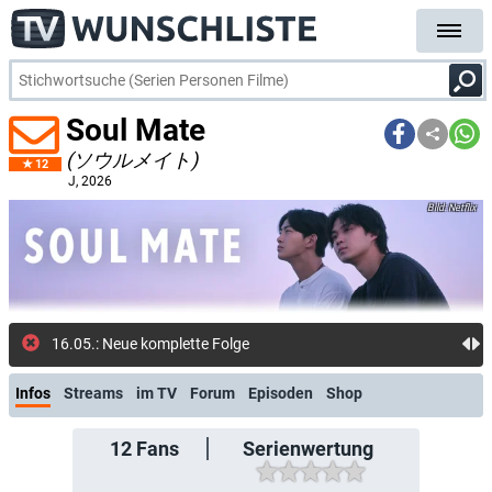
Soul Mate
(ソウルメイト)
12
J
, 2026
Netflix
16.05.: Neue komplette Folge: Spiegelbild d
Infos
Streams
im TV
Forum
Episoden
Shop
12
Fans
Serienwertung