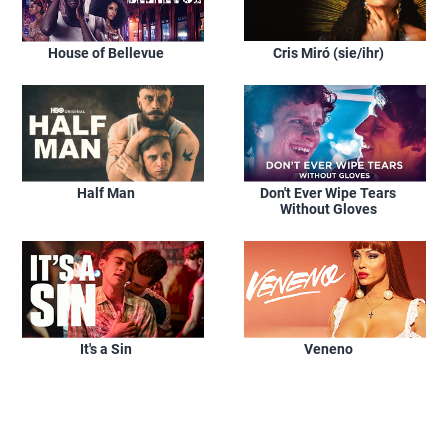
House of Bellevue
Cris Miró (sie/ihr)
Half Man
Don't Ever Wipe Tears
Without Gloves
It's a Sin
Veneno