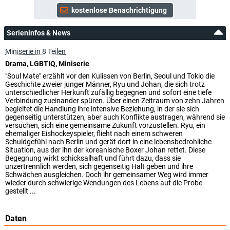
Serieninfos & News
Miniserie in 8 Teilen
Drama, LGBTIQ, Miniserie
"Soul Mate" erzählt vor den Kulissen von Berlin, Seoul und Tokio die
Geschichte zweier junger Männer, Ryu und Johan, die sich trotz
unterschiedlicher Herkunft zufällig begegnen und sofort eine tiefe
Verbindung zueinander spüren. Über einen Zeitraum von zehn Jahren
begleitet die Handlung ihre intensive Beziehung, in der sie sich
gegenseitig unterstützen, aber auch Konflikte austragen, während sie
versuchen, sich eine gemeinsame Zukunft vorzustellen. Ryu, ein
ehemaliger Eishockeyspieler, flieht nach einem schweren
Schuldgefühl nach Berlin und gerät dort in eine lebensbedrohliche
Situation, aus der ihn der koreanische Boxer Johan rettet. Diese
Begegnung wirkt schicksalhaft und führt dazu, dass sie
unzertrennlich werden, sich gegenseitig Halt geben und ihre
Schwächen ausgleichen. Doch ihr gemeinsamer Weg wird immer
wieder durch schwierige Wendungen des Lebens auf die Probe
gestellt ...
Daten