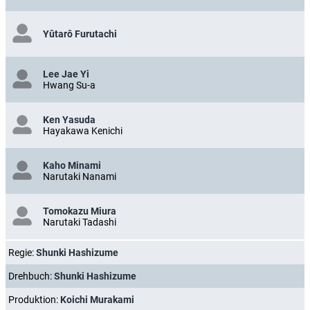
Yûtarô Furutachi
Lee Jae Yi
Hwang Su-a
Ken Yasuda
Hayakawa Kenichi
Kaho Minami
Narutaki Nanami
Tomokazu Miura
Narutaki Tadashi
Regie:
Shunki Hashizume
Drehbuch:
Shunki Hashizume
Produktion:
Koichi Murakami