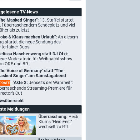
tgelesene TV-News
The Masked Singer":
13. Staffel startet
uf überraschendem Sendeplatz und viel
rüher als zuletzt
Joko & Klaas machen Urlaub":
An diesem
ag startet die neue Sendung des
ntertainer-Duos
elissa Naschenweng statt DJ Ötzi:
eue Moderatorin für Weihnachtsshow
on ORF und BR
The Voice of Germany" statt "The
asked Singer" am Samstagabend
"Akte X:
Jenseits der Wahrheit":
PDATE
berraschende Streaming-Premiere für
irector's Cut
wsübersicht
ste Meldungen
Überraschung:
Heidi
Klums "HeidiFest"
wechselt zu RTL