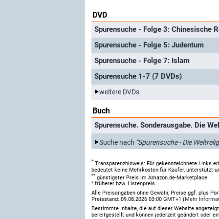
DVD
Spurensuche - Folge 3: Chinesische R
Spurensuche - Folge 5: Judentum
Spurensuche - Folge 7: Islam
Spurensuche 1-7 (7 DVDs)
weitere DVDs
Buch
Spurensuche. Sonderausgabe. Die Wel
Suche nach
"Spurensuche - Die Weltrel
*
Transparenzhinweis: Für gekennzeichnete Links er
bedeutet keine Mehrkosten für Käufer, unterstützt u
**
günstigster Preis im Amazon.de-Marketplace
¹ früherer bzw. Listenpreis
Alle Preisangaben ohne Gewähr, Preise ggf. plus Po
Preisstand: 09.08.2026 03:00 GMT+1 (
Mehr Informa
Bestimmte Inhalte, die auf dieser Website angezei
bereitgestellt und können jederzeit geändert oder en