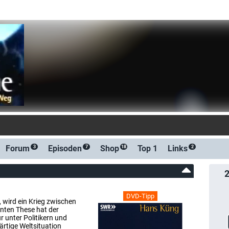
-Benachrichtigung bei
Forum
Episoden
Shop
Top 1
Links
3
7
18
2
DVD-Tipp
, wird ein Krieg zwischen
kanten These hat der
 unter Politikern und
ärtige Weltsituation