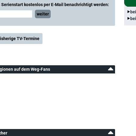
Serienstart kostenlos per E-Mail benachrichtigt werden:
be
weiter
be
isherige TV-Termine
ligionen auf dem Weg-Fans
cher