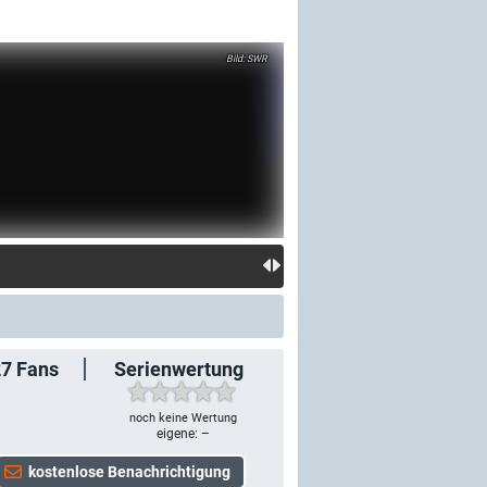
SWR
27
Fans
Serienwertung
noch keine Wertung
eigene: –