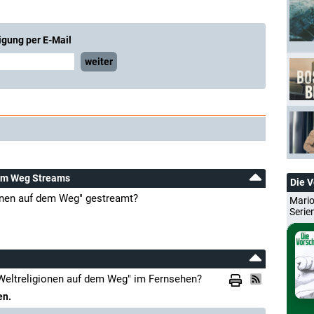
igung per E-Mail
weiter
dem Weg Streams
Die 
onen auf dem Weg" gestreamt?
Mario
Serie
Weltreligionen auf dem Weg" im Fernsehen?
en.