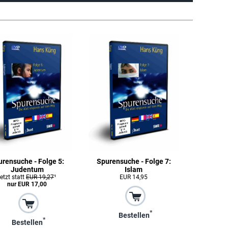
urensuche - Folge 5:
Spurensuche - Folge 7:
Judentum
Islam
jetzt statt
EUR 19,27
¹
EUR 14,95
nur EUR 17,00
*
Bestellen
*
Bestellen