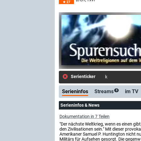
D/CH
, 1997
27
Serienticker
kostenlose E-Mail
Serieninfos
Streams
im TV
0
Serieninfos & News
Dokumentation in 7 Teilen
"Der nächste Weltkrieg, wenn es einen gibt
den Zivilisationen sein." Mit dieser provo
Amerikaner Samuel P. Huntington nicht nur
Militärs für Aufsehen gesorgt. Die gegenw