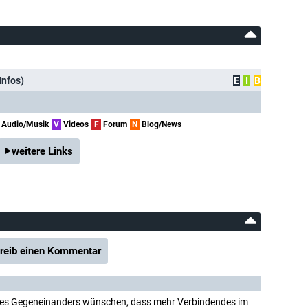
Infos)
E
I
B
Audio/Musik
V
Videos
F
Forum
N
Blog/News
weitere Links
reib einen Kommentar
 des Gegeneinanders wünschen, dass mehr Verbindendes im