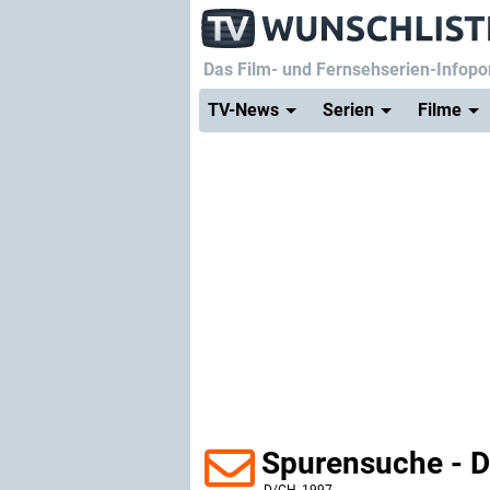
Das Film- und Fernsehserien-Infopor
TV-News
Serien
Filme
Spurensuche - D