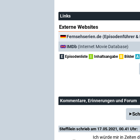
Links
Externe Websites
Fernsehserien.de (Episodenführer & 
IMDb
(Internet Movie Database)
E
Episodenliste
I
Inhaltsangabe
B
Bilder
A
Kommentare
, Erinnerungen und Forum
Sch
Steffilein
schrieb am 17.05.2021, 00.41 Uhr:
Ich würde mir in Zeiten