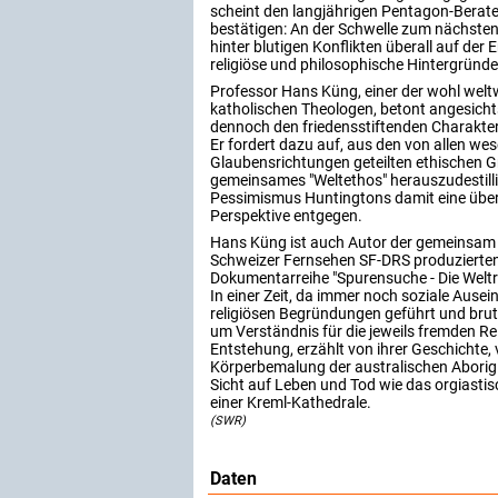
scheint den langjährigen Pentagon-Berate
bestätigen: An der Schwelle zum nächst
hinter blutigen Konflikten überall auf der
religiöse und philosophische Hintergründe
Professor Hans Küng, einer der wohl welt
katholischen Theologen, betont angesich
dennoch den friedensstiftenden Charakter
Er fordert dazu auf, aus den von allen wes
Glaubensrichtungen geteilten ethischen G
gemeinsames "Weltethos" herauszudestilli
Pessimismus Huntingtons damit eine über
Perspektive entgegen.
Hans Küng ist auch Autor der gemeinsa
Schweizer Fernsehen SF-DRS produzierten 
Dokumentarreihe "Spurensuche - Die Weltr
In einer Zeit, da immer noch soziale Ause
religiösen Begründungen geführt und bruta
um Verständnis für die jeweils fremden Rel
Entstehung, erzählt von ihrer Geschichte,
Körperbemalung der australischen Aborigin
Sicht auf Leben und Tod wie das orgiastisc
einer Kreml-Kathedrale.
(SWR)
Daten