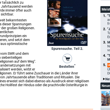
r tatsächlich zu
en Jahrtausend werden
Meis
 Erde immer öfter auch
 sichtbar.
"
a
weit bekanntesten
f
ts dieser Spannungen
 der großen Religionen.
"
entlichen
T
rundprinzipien ein
E
eren, und setzt dem
M
aus optimistische
N
Spurensuche. Teil 2.
v
m vom SWR und dem
"
siebenteiligen
M
eligionen auf dem Weg".
inandersetzungen mit
*
U
Bestellen
lisiert werden, wirbt er
Ü
igionen. Er führt seine Zuschauer in die Länder ihrer
D
 von Jahrtausende alten Traditionen und Ritualen. Die
Ne
es erweist sich dabei ebenso als Ausdruck einer religiösen
he Holifest der Hindus oder die prachtvolle Osterliturgie in
Neue