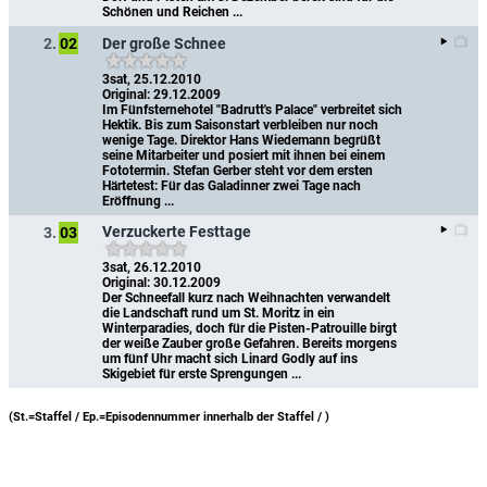
Schönen und Reichen ...
Der große Schnee
2.
02
3sat, 25.12.2010
Original: 29.12.2009
Im Fünfsternehotel "Badrutt's Palace" verbreitet sich 
Hektik. Bis zum Saisonstart verbleiben nur noch 
wenige Tage. Direktor Hans Wiedemann begrüßt 
seine Mitarbeiter und posiert mit ihnen bei einem 
Fototermin. Stefan Gerber steht vor dem ersten 
Härtetest: Für das Galadinner zwei Tage nach 
Eröffnung ...
Verzuckerte Festtage
3.
03
3sat, 26.12.2010
Original: 30.12.2009
Der Schneefall kurz nach Weihnachten verwandelt 
die Landschaft rund um St. Moritz in ein 
Winterparadies, doch für die Pisten-Patrouille birgt 
der weiße Zauber große Gefahren. Bereits morgens 
um fünf Uhr macht sich Linard Godly auf ins 
Skigebiet für erste Sprengungen ...
(St.=Staffel / Ep.=Episodennummer innerhalb der Staffel /
)