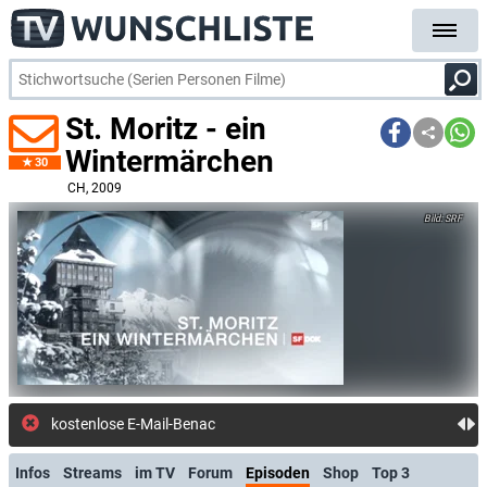
St. Moritz - ein
Wintermärchen
30
CH
, 2009
SRF
kostenlose E-Mail-Benachrichtig
Infos
Streams
im TV
Forum
Episoden
Shop
Top 3