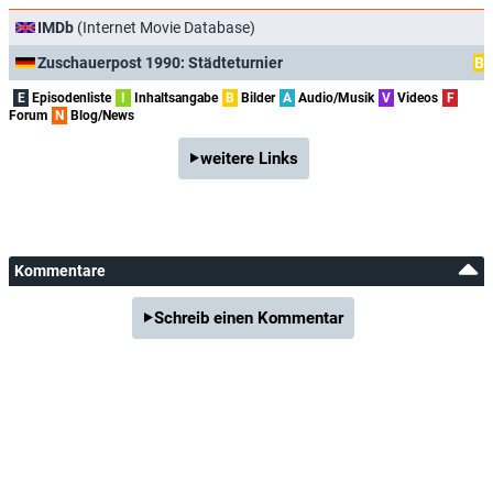
IMDb
(Internet Movie Database)
Zuschauerpost 1990: Städteturnier
B
E
Episodenliste
I
Inhaltsangabe
B
Bilder
A
Audio/Musik
V
Videos
F
Forum
N
Blog/News
weitere Links
Kommentare
Schreib einen Kommentar