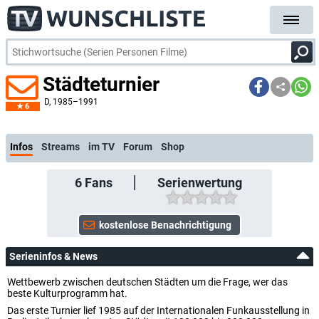
Städteturnier
D
, 1985–1991
6
k
Infos
Streams
im TV
Forum
Shop
6
Fans
Serienwertung
Serieninfos & News
Wettbewerb zwischen deutschen Städten um die Frage, wer das
beste Kulturprogramm hat.
Das erste Turnier lief 1985 auf der Internationalen Funkausstellung in