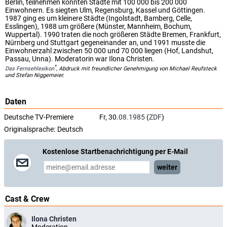
Berlin, teilnehmen konnten Städte mit 100 000 bis 200 000
Einwohnern. Es siegten Ulm, Regensburg, Kassel und Göttingen.
1987 ging es um kleinere Städte (Ingolstadt, Bamberg, Celle,
Esslingen), 1988 um größere (Münster, Mannheim, Bochum,
Wuppertal). 1990 traten die noch größeren Städte Bremen, Frankfurt,
Nürnberg und Stuttgart gegeneinander an, und 1991 musste die
Einwohnerzahl zwischen 50 000 und 70 000 liegen (Hof, Landshut,
Passau, Unna). Moderatorin war Ilona Christen.
*
Das Fernsehlexikon
, Abdruck mit freundlicher Genehmigung von Michael Reufsteck
und Stefan Niggemeier.
Daten
Deutsche TV-Premiere
Fr, 30.
08.1985
(
ZDF
)
Originalsprache:
Deutsch
Kostenlose Startbenachrichtigung per E-Mail
weiter
Cast & Crew
Ilona Christen
Moderation