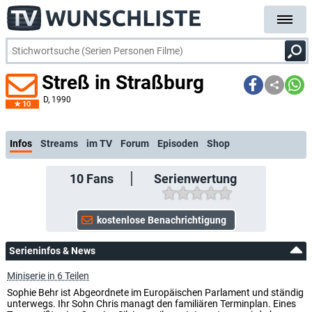
Streß in Straßburg
D
, 1990
10
kos
Infos
Streams
im TV
Forum
Episoden
Shop
10
Fans
Serienwertung
Serieninfos & News
Miniserie in 6 Teilen
Sophie Behr ist Abgeordnete im Europäischen Parlament und ständig
unterwegs. Ihr Sohn Chris managt den familiären Terminplan. Eines