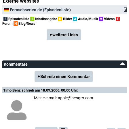
Externe Websites
Fernsehserien.de (Episodenliste)
E
E
Episodenliste
I
Inhaltsangabe
B
Bilder
A
Audio/Musik
V
Videos
F
Forum
N
Blog/News
weitere Links
Kommentare
Schreib einen Kommentar
Timo Benz
schrieb am 18.09.2006, 00.00 Uhr:
Meine e-mail: apple@bengro.com