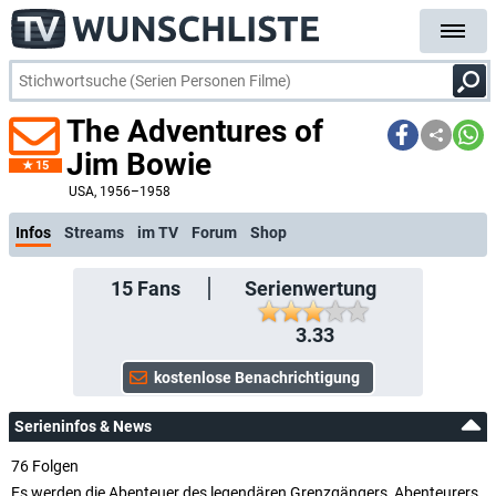
The Adventures of
Jim Bowie
15
k
USA
, 1956–1958
Infos
Streams
im TV
Forum
Shop
15
Fans
Serienwertung
3.33
Serieninfos & News
76 Folgen
Es werden die Abenteuer des legendären Grenzgängers, Abenteurers,