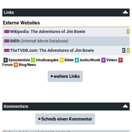
Links
Externe Websites
Wikipedia: The Adventures of Jim Bowie
I
IMDb
(Internet Movie Database)
TheTVDB.com: The Adventures of Jim Bowie
E
I
E
Episodenliste
I
Inhaltsangabe
B
Bilder
A
Audio/Musik
V
Videos
F
Forum
N
Blog/News
weitere Links
Kommentare
Schreib einen Kommentar