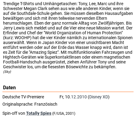
Trendige T-Shirts und Umhängetaschen: Tony, Lee, Marc und ihre
Schwester Megan Clark sehen aus wie alle anderen Kinder, wenn sie
auf die Southdale-Schule gehen. Sie müssen dieselben Hausaufgaben
bewältigen und sich mit ihren teilweise nervenden Eltern
herumschlagen. Eben der ganz normale Alltag von Zwölfjährigen. Bis
Jerry Lewis sich meldet und auf die Vier eine neue Mission wartet. Der
Erfinder und Chef der "World Organization of Human Protection"
(kurz: WOOHP) hat die vier Kinder nämlich zu internationalen Spionen
auserwählt. Wenn in Japan Kinder von einer unsichtbaren Macht
entführt werden oder auf der Erde das Wasser knapp wird, dann ist
es Zeit für die "Amazing Spiez". Mit multifunktionalen Fahrzeugen und
Hightech-Geräten wie Superkontaktlinsen oder einem magnetischen
Football-Handschuh ausgerüstet, ziehen Anführer Tony und seine
Geschwister los, um die fiesesten Bösewichte zu bekämpfen.
(Sky)
Daten
Deutsche TV-Premiere
Fr, 10.
12.2010
(
Disney XD
)
Originalsprache:
Französisch
Spin-off von
Totally Spies
(F/USA, 2001)