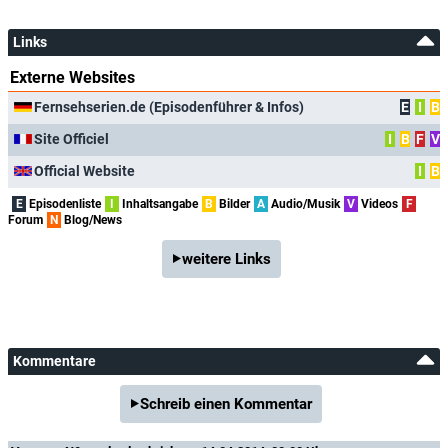
Links
Externe Websites
Fernsehserien.de (Episodenführer & Infos)
E
I
B
Site Officiel
I
B
F
V
Official Website
I
B
E
Episodenliste
I
Inhaltsangabe
B
Bilder
A
Audio/Musik
V
Videos
F
Forum
N
Blog/News
weitere Links
Kommentare
Schreib einen Kommentar