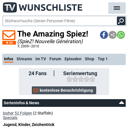
The Amazing Spiez!
(SpieZ! Nouvelle Génération)
24
kosten
F
, 2009–2010
Infos
Streams
im TV
Forum
Episoden
Shop
Top 1
24
Fans
Serienwertung
Serieninfos & News
bisher 52 Folgen
(2 Staffeln)
Specials
Jugend, Kinder, Zeichentrick