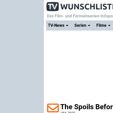
Das Film- und Fernsehserien-Infopor
TV-News
Serien
Filme
The Spoils Befo