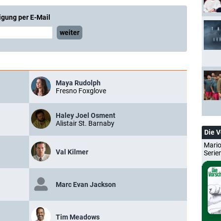
igung per E-Mail
weiter
Maya Rudolph
Fresno Foxglove
Haley Joel Osment
Alistair St. Barnaby
Die 
Mario
Val Kilmer
Serie
Marc Evan Jackson
Tim Meadows