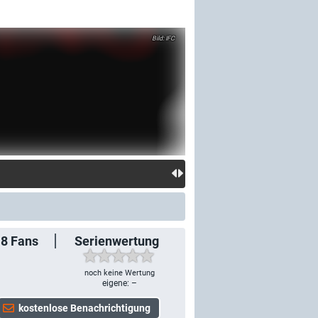
IFC
18
Fans
Serienwertung
noch keine Wertung
eigene: –