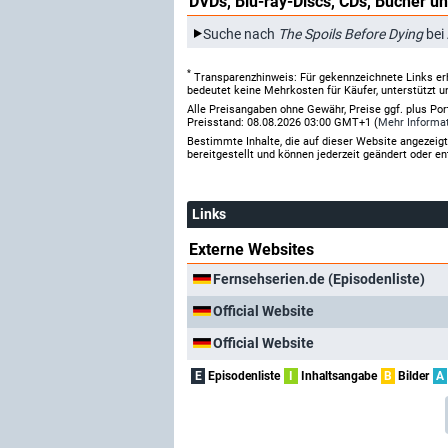
DVDs, Blu-ray-Discs, CDs, Bücher un
Suche nach
The Spoils Before Dying
bei
*
Transparenzhinweis: Für gekennzeichnete Links er
bedeutet keine Mehrkosten für Käufer, unterstützt u
Alle Preisangaben ohne Gewähr, Preise ggf. plus Po
Preisstand: 08.08.2026 03:00 GMT+1 (
Mehr Informa
Bestimmte Inhalte, die auf dieser Website angezei
bereitgestellt und können jederzeit geändert oder en
Links
Externe Websites
Fernsehserien.de (Episodenliste)
Official Website
Official Website
E
Episodenliste
I
Inhaltsangabe
B
Bilder
A