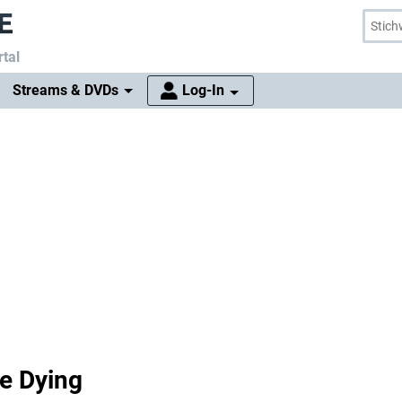
tal
Streams & DVDs
Log-In
re Dying