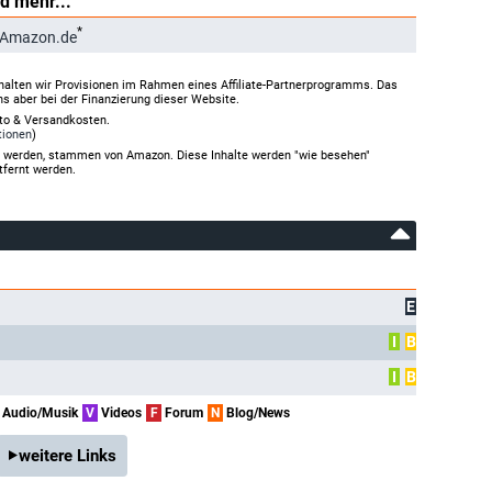
d mehr...
*
 Amazon.de
halten wir Provisionen im Rahmen eines Affiliate-Partnerprogramms. Das
ns aber bei der Finanzierung dieser Website.
rto & Versandkosten.
tionen
)
gt werden, stammen von Amazon. Diese Inhalte werden "wie besehen"
tfernt werden.
E
I
B
I
B
Audio/Musik
V
Videos
F
Forum
N
Blog/News
weitere Links