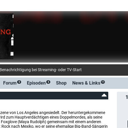
Forum
Episoden
Shop
News &
Links
0
6
11
zzszene von Los Angeles angesiedelt. Der heruntergekommene
wird zum Hauptverdächtigen eines Doppelmordes, als seine
no Foxglove (Maya Rudolph) gemeinsam mit einem anderen
ht Rock nach Mexiko, wo er seine ehemalige Big-Band-Sängerin