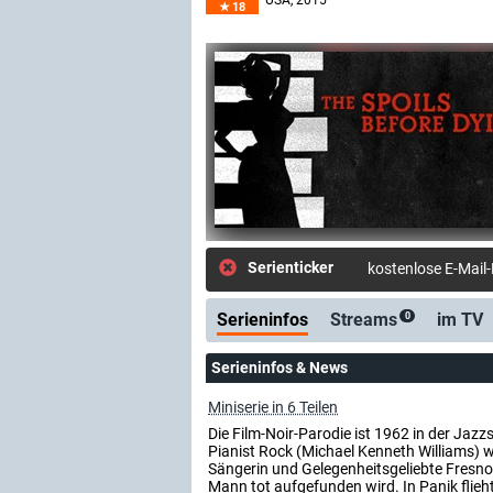
USA
, 2015
18
Serienticker
kostenlose E-Mail
Serieninfos
Streams
im TV
0
Serieninfos & News
Miniserie in 6 Teilen
Die Film-Noir-Parodie ist 1962 in der Ja
Pianist Rock (Michael Kenneth Williams) 
Sängerin und Gelegenheitsgeliebte Fres
Mann tot aufgefunden wird. In Panik flie