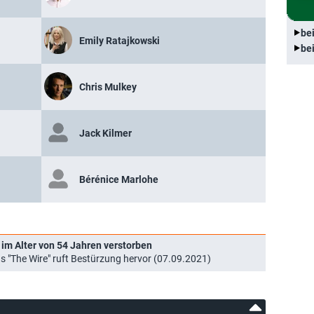
be
Emily Ratajkowski
be
Chris Mulkey
Jack Kilmer
Bérénice Marlohe
s im Alter von 54 Jahren verstorben
us "The Wire" ruft Bestürzung hervor (07.09.2021)