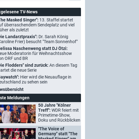
tgelesene TV-News
The Masked Singer":
13. Staffel startet
uf überraschendem Sendeplatz und viel
rüher als zuletzt
Die Landarztpraxis":
Dr. Sarah König
Caroline Frier) besucht "Team Sonnenhof"
elissa Naschenweng statt DJ Ötzi:
eue Moderatorin für Weihnachtsshow
on ORF und BR
Die Flodders" sind zurück:
An diesem Tag
tartet die neue Serie
Baywatch":
Hier wird die Neuauflage in
eutschland zu sehen sein
wsübersicht
ste Meldungen
50 Jahre "Kölner
Treff":
WDR feiert mit
Primetime-Show,
Doku und Rückblicken
"The Voice of
Germany" statt "The
Masked Singer" am