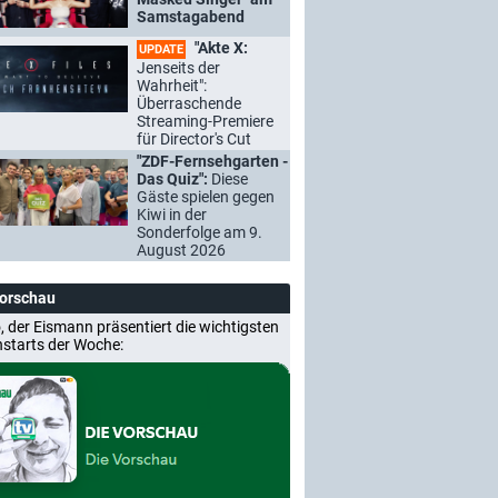
Samstagabend
"Akte X:
UPDATE
Jenseits der
Wahrheit":
Überraschende
Streaming-Premiere
für Director's Cut
"ZDF-Fernsehgarten -
Das Quiz":
Diese
Gäste spielen gegen
Kiwi in der
Sonderfolge am 9.
August 2026
Vorschau
, der Eismann präsentiert die wichtigsten
nstarts der Woche: