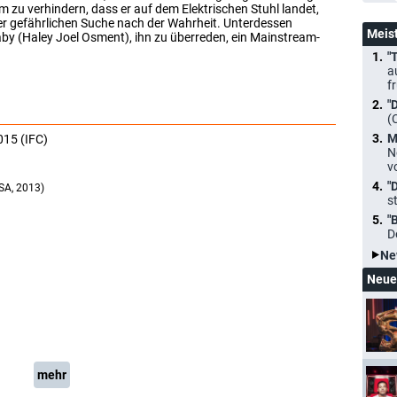
 Um zu verhindern, dass er auf dem Elektrischen Stuhl landet,
der gefährlichen Suche nach der Wahrheit. Unterdessen
Meis
aby (Haley Joel Osment), ihn zu überreden, ein Mainstream-
"
a
f
"
(
M
015 (IFC)
N
v
"
SA, 2013)
s
"
D
Ne
Neue
mehr