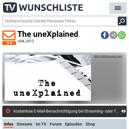
The uneXplained
USA
, 2012
8
A&E Networks, LLC.
kostenlose E-Mail-Benachrichtigung bei Streaming- oder TV-Start
Infos
Streams
im TV
Forum
Episoden
Shop