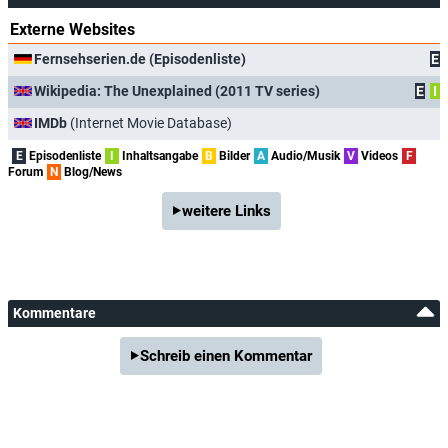
Externe Websites
Fernsehserien.de (Episodenliste)
E
Wikipedia: The Unexplained (2011 TV series)
E
I
IMDb
(Internet Movie Database)
E
Episodenliste
I
Inhaltsangabe
B
Bilder
A
Audio/Musik
V
Videos
F
Forum
N
Blog/News
weitere Links
Kommentare
Schreib einen Kommentar