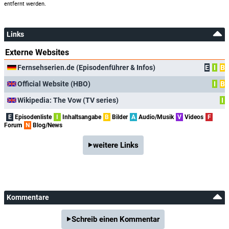
entfernt werden.
Links
Externe Websites
Fernsehserien.de (Episodenführer & Infos)
E
I
B
Official Website (HBO)
I
B
Wikipedia: The Vow (TV series)
I
E
Episodenliste
I
Inhaltsangabe
B
Bilder
A
Audio/Musik
V
Videos
F
Forum
N
Blog/News
weitere Links
Kommentare
Schreib einen Kommentar