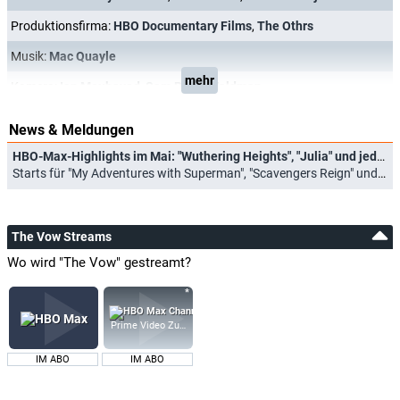
Produktionsfirma:
HBO Documentary Films
,
The Othrs
Musik:
Mac Quayle
mehr
Kamera:
Ian Moubayed
,
Sam Price-Waldman
News & Meldungen
HBO-Max-Highlights im Mai: "Wuthering Heights", "Julia" und jede Menge gute Animationsserien
Starts für "My Adventures with Superman", "Scavengers Reign" und neue "Rick and Morty"-Staffel (01.05.2026)
The Vow Streams
Wo wird "The Vow" gestreamt?
Prime Video Zusatz-Kanäle
IM ABO
IM ABO