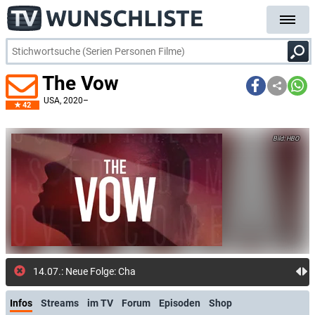
The Vow
USA
, 2020–
42
HBO
14.07.: Neue Folge: Charakterbildung (HBO Max Chann
Infos
Streams
im TV
Forum
Episoden
Shop