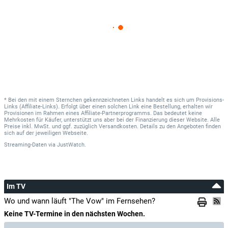
* Bei den mit einem Sternchen gekennzeichneten Links handelt es sich um Provisions-
Links (Affiliate-Links). Erfolgt über einen solchen Link eine Bestellung, erhalten wir
Provisionen im Rahmen eines Affiliate-Partnerprogramms. Das bedeutet keine
Mehrkosten für Käufer, unterstützt uns aber bei der Finanzierung dieser Website. Alle
Preise inkl. MwSt. und ggf. zuzüglich Versandkosten. Details zu den Angeboten finden
sich auf der jeweiligen Webseite.
Streaming-Daten
via
JustWatch.
Im TV
Wo und wann läuft "The Vow" im Fernsehen?
Keine TV-Termine in den nächsten Wochen.