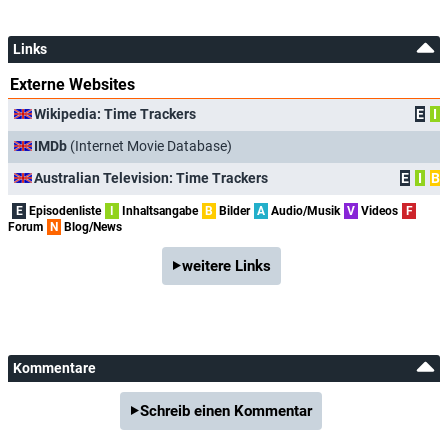
Links
Externe Websites
Wikipedia: Time Trackers
E
I
IMDb
(Internet Movie Database)
Australian Television: Time Trackers
E
I
B
E
Episodenliste
I
Inhaltsangabe
B
Bilder
A
Audio/Musik
V
Videos
F
Forum
N
Blog/News
weitere Links
Kommentare
Schreib einen Kommentar