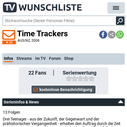
Time Trackers
AUS/NZ
, 2008
22
kostenlose E-Mail-Benac
Infos
Streams
im TV
Forum
Shop
22
Fans
Serienwertung
Serieninfos & News
13 Folgen
Drei Teenager - aus der Zukunft, der Gegenwart und der
prähistorischen Vergangenheit - erhalten den Auftrag durch die Zeit