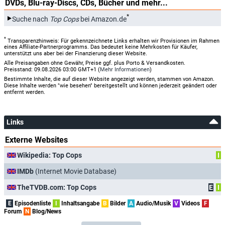
DVDs, Blu-ray-Discs, CDs, Bücher und mehr...
*
Suche nach
Top Cops
bei Amazon.de
*
Transparenzhinweis: Für gekennzeichnete Links erhalten wir Provisionen im Rahmen
eines Affiliate-Partnerprogramms. Das bedeutet keine Mehrkosten für Käufer,
unterstützt uns aber bei der Finanzierung dieser Website.
Alle Preisangaben ohne Gewähr, Preise ggf. plus Porto & Versandkosten.
Preisstand: 09.08.2026 03:00 GMT+1 (
Mehr Informationen
)
Bestimmte Inhalte, die auf dieser Website angezeigt werden, stammen von Amazon.
Diese Inhalte werden "wie besehen" bereitgestellt und können jederzeit geändert oder
entfernt werden.
Links
Externe Websites
Wikipedia: Top Cops
I
IMDb
(Internet Movie Database)
TheTVDB.com: Top Cops
E
I
E
Episodenliste
I
Inhaltsangabe
B
Bilder
A
Audio/Musik
V
Videos
F
Forum
N
Blog/News