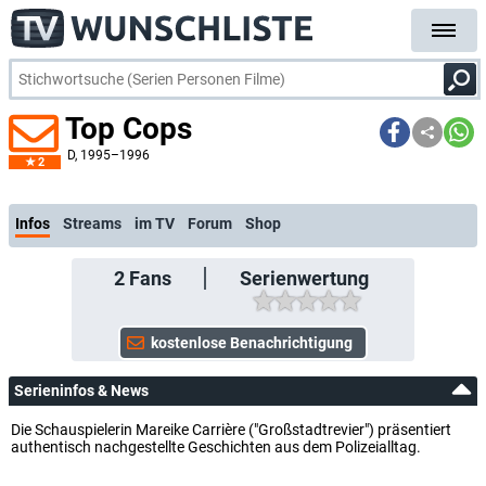
Top Cops
D
, 1995–1996
2
kostenlose E-Mail-Benachrichtigung bei Streaming- oder TV-Start
Infos
Streams
im TV
Forum
Shop
2
Fans
Serienwertung
Serieninfos & News
Die Schauspielerin Mareike Carrière ("Großstadtrevier") präsentiert
authentisch nachgestellte Geschichten aus dem Polizeialltag.