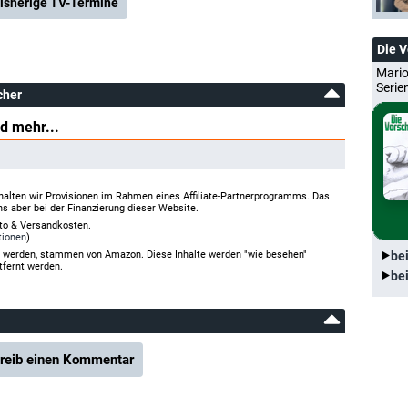
isherige TV-Termine
Die 
Mario
Serie
cher
d mehr...
halten wir Provisionen im Rahmen eines Affiliate-Partnerprogramms. Das
ns aber bei der Finanzierung dieser Website.
rto & Versandkosten.
tionen
)
gt werden, stammen von Amazon. Diese Inhalte werden "wie besehen"
be
tfernt werden.
be
reib einen Kommentar