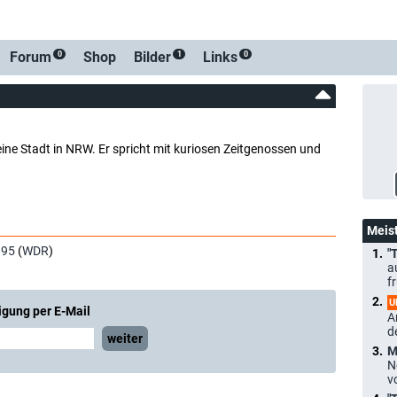
Forum
Shop
Bilder
Links
0
1
0
ine Stadt in NRW. Er spricht mit kuriosen Zeitgenossen und
Meis
995
(
WDR
)
"
a
f
U
igung per E-Mail
A
d
weiter
M
N
v