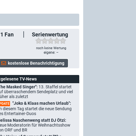
1
Fan
Serienwertung
noch keine Wertung
eigene: –
tgelesene TV-News
The Masked Singer":
13. Staffel startet
uf überraschendem Sendeplatz und viel
rüher als zuletzt
"Joko & Klaas machen Urlaub":
PDATE
n diesem Tag startet die neue Sendung
es Entertainer-Duos
elissa Naschenweng statt DJ Ötzi:
eue Moderatorin für Weihnachtsshow
on ORF und BR