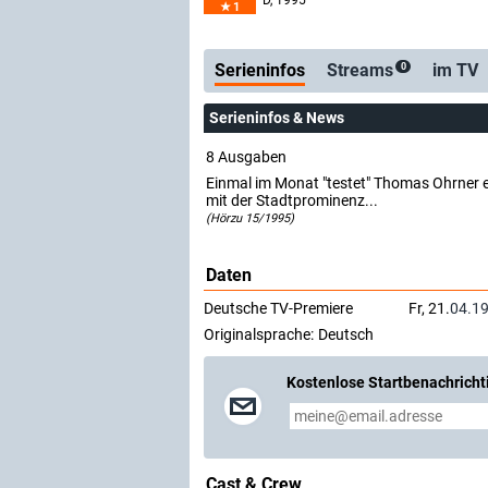
D
, 1995
1
Serienticker
kostenlos
Serieninfos
Streams
im TV
0
Serieninfos & News
8 Ausgaben
Einmal im Monat "testet" Thomas Ohrner e
mit der Stadtprominenz...
(Hörzu 15/1995)
Daten
Deutsche TV-Premiere
Fr, 21.
04.1
Originalsprache:
Deutsch
Kostenlose Startbenachricht
Cast & Crew