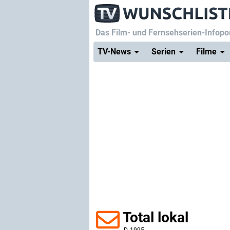
Das Film- und Fernsehserien-Infopor
TV-News
Serien
Filme
Total lokal