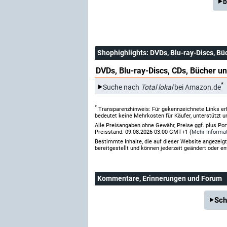
b
Shophighlights
: DVDs, Blu-ray-Discs, Bü
DVDs, Blu-ray-Discs, CDs, Bücher un
*
Suche nach
Total lokal
bei Amazon.de
*
Transparenzhinweis: Für gekennzeichnete Links er
bedeutet keine Mehrkosten für Käufer, unterstützt u
Alle Preisangaben ohne Gewähr, Preise ggf. plus Po
Preisstand: 09.08.2026 03:00 GMT+1 (
Mehr Informa
Bestimmte Inhalte, die auf dieser Website angezei
bereitgestellt und können jederzeit geändert oder en
Kommentare
, Erinnerungen und Forum
Sch