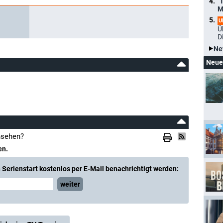
"
M
U
Ü
D
Ne
Neue
nsehen?
en.
Serienstart kostenlos per E-Mail benachrichtigt werden:
weiter