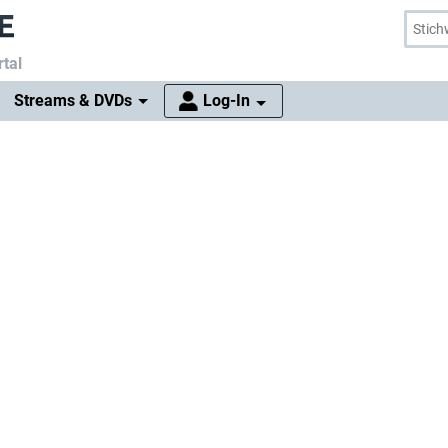
tal
Streams & DVDs
Log-In