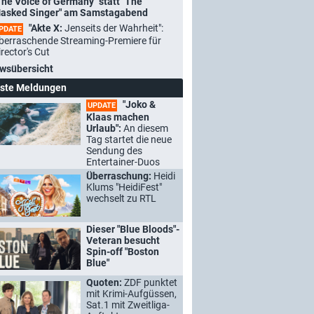
The Voice of Germany" statt "The
asked Singer" am Samstagabend
"Akte X:
Jenseits der Wahrheit":
PDATE
berraschende Streaming-Premiere für
irector's Cut
wsübersicht
ste Meldungen
"Joko &
UPDATE
Klaas machen
Urlaub":
An diesem
Tag startet die neue
Sendung des
Entertainer-Duos
Überraschung:
Heidi
Klums "HeidiFest"
wechselt zu RTL
Dieser "Blue Bloods"-
Veteran besucht
Spin-off "Boston
Blue"
Quoten:
ZDF punktet
mit Krimi-Aufgüssen,
Sat.1 mit Zweitliga-