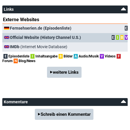
Links
Externe Websites
Fernsehserien.de (Episodenliste)
E
Official Website (History Channel U.S.)
E
I
B
V
IMDb
(Internet Movie Database)
E
Episodenliste
I
Inhaltsangabe
B
Bilder
A
Audio/Musik
V
Videos
F
Forum
N
Blog/News
weitere Links
Kommentare
Schreib einen Kommentar