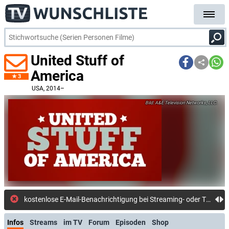
United Stuff of
America
3
USA
, 2014–
A&E Television Networks, LLC.
Infos
Streams
im TV
Forum
Episoden
Shop