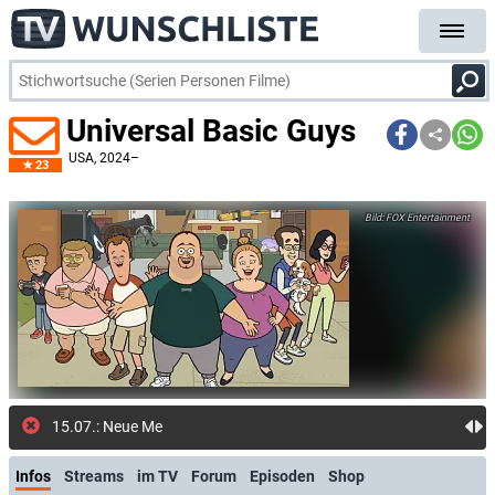
Universal Basic Guys
USA
, 2024–
23
FOX Entertainment
15.07.: Neue Meldung: "Simpsons"
Infos
Streams
im TV
Forum
Episoden
Shop