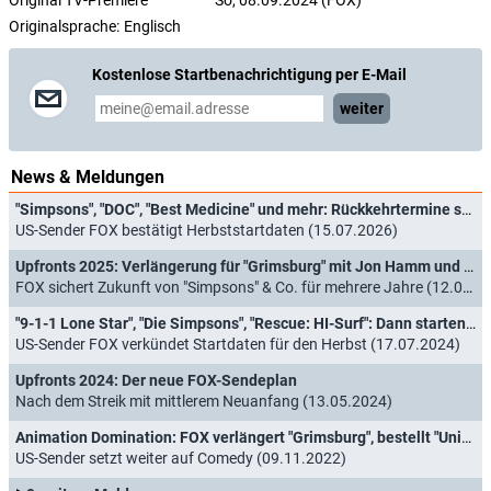
Original TV-Premiere
So, 08.09.2024 (FOX)
Originalsprache:
Englisch
Kostenlose Startbenachrichtigung per E-Mail
weiter
News & Meldungen
"Simpsons", "DOC", "Best Medicine" und mehr: Rückkehrtermine stehen fest
US-Sender FOX bestätigt Herbststartdaten (15.07.2026)
Upfronts 2025: Verlängerung für "Grimsburg" mit Jon Hamm und zwei weitere Animationsserien
FOX sichert Zukunft von "Simpsons" & Co. für mehrere Jahre (12.05.2025)
"9-1-1 Lone Star", "Die Simpsons", "Rescue: HI-Surf": Dann starten die Staffeln
US-Sender FOX verkündet Startdaten für den Herbst (17.07.2024)
Upfronts 2024: Der neue FOX-Sendeplan
Nach dem Streik mit mittlerem Neuanfang (13.05.2024)
Animation Domination: FOX verlängert "Grimsburg", bestellt "Universal Basic Guys/The Hoagie Bros"
US-Sender setzt weiter auf Comedy (09.11.2022)