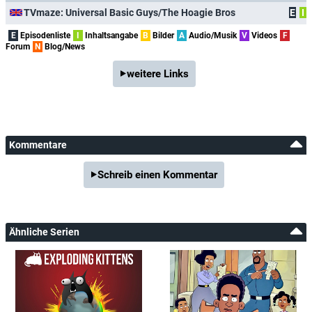
TVmaze: Universal Basic Guys/The Hoagie Bros
E
I
E
Episodenliste
I
Inhaltsangabe
B
Bilder
A
Audio/Musik
V
Videos
F
Forum
N
Blog/News
weitere Links
Kommentare
Schreib einen Kommentar
Ähnliche Serien