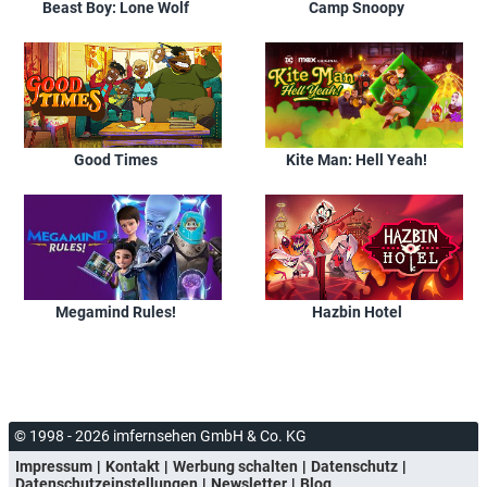
Beast Boy: Lone Wolf
Camp Snoopy
Good Times
Kite Man: Hell Yeah!
Megamind Rules!
Hazbin Hotel
© 1998 - 2026 imfernsehen GmbH & Co. KG
Impressum
Kontakt
Werbung schalten
Datenschutz
Datenschutzeinstellungen
Newsletter
Blog