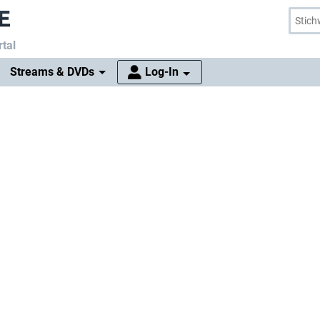
tal
Streams & DVDs
Log-In