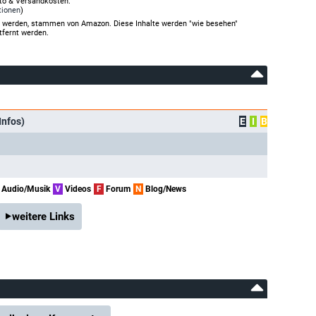
rto & Versandkosten.
tionen
)
gt werden, stammen von Amazon. Diese Inhalte werden "wie besehen"
tfernt werden.
Infos)
E
I
B
Audio/Musik
V
Videos
F
Forum
N
Blog/News
weitere Links