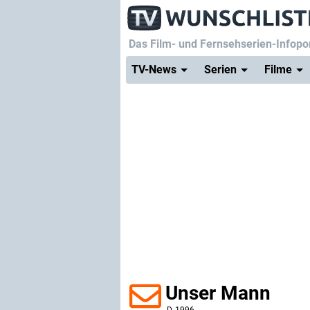
Das Film- und Fernsehserien-Infopor
TV-News
Serien
Filme
Unser Mann