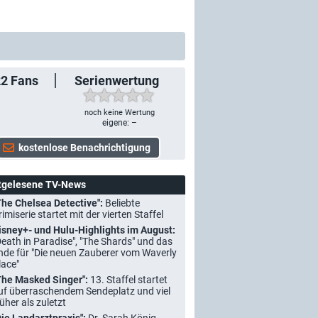
22
Fans
Serienwertung
noch keine Wertung
eigene: –
tgelesene TV-News
The Chelsea Detective":
Beliebte
rimiserie startet mit der vierten Staffel
isney+- und Hulu-Highlights im August:
Death in Paradise", "The Shards" und das
nde für "Die neuen Zauberer vom Waverly
lace"
The Masked Singer":
13. Staffel startet
uf überraschendem Sendeplatz und viel
rüher als zuletzt