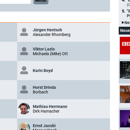
"
weiter
(
"
P
Ne
Jürgen Hentsch
Neue
Alexander Rhomberg
Viktor Lazlo
Michaela (Mike) Ott
Karin Boyd
Horst Drinda
Borbach
Mathias Herrmann
Dirk Hamacher
Ernst Jacobi