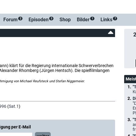
-Benachrichtigung bei Streaming- oder TV-Start
Forum
Episoden
Shop
Bilder
Links
2
3
1
7
n) klärt für die Regierung internationale Schwerverbrechen
r Alexander Rhomberg (Jürgen Hentsch). Die spielfilmlangen
Meis
ehmigung von Michael Reufsteck und Stefan Niggemeier.
"
K
D
"
996
(
Sat.1
)
E
P
"
a
igung per E-Mail
f