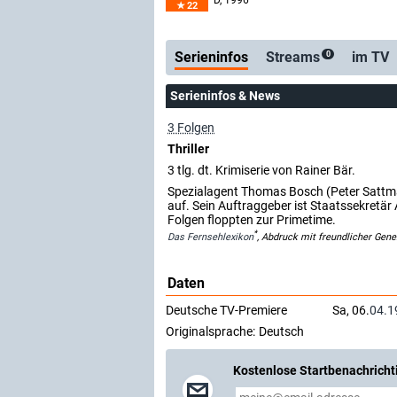
D
, 1996
22
Serienticker
kostenlose E-Mail
Serieninfos
Streams
im TV
0
Serieninfos & News
3 Folgen
Thriller
3 tlg. dt. Krimiserie von Rainer Bär.
Spezialagent Thomas Bosch (Peter Sattman
auf. Sein Auftraggeber ist Staatssekretä
Folgen floppten zur Primetime.
*
Das Fernsehlexikon
, Abdruck mit freundlicher Gen
Daten
Deutsche TV-Premiere
Sa, 06.
04.1
Originalsprache:
Deutsch
Kostenlose Startbenachricht