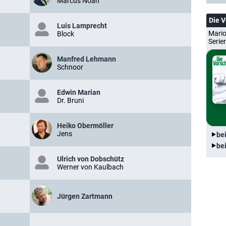
Marcus Noah
Die 
Luis Lamprecht
Mario
Block
Serie
Manfred Lehmann
Schnoor
Edwin Marian
Dr. Bruni
Heiko Obermöller
Jens
be
be
Ulrich von Dobschütz
Werner von Kaulbach
Jürgen Zartmann