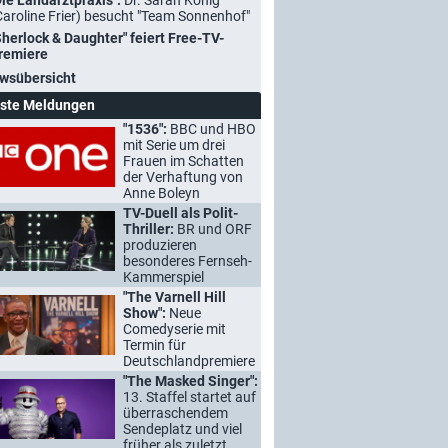
Die Landarztpraxis":
Dr. Sarah König
Caroline Frier) besucht "Team Sonnenhof"
Sherlock & Daughter" feiert Free-TV-
remiere
wsübersicht
ste Meldungen
"1536":
BBC und HBO
mit Serie um drei
Frauen im Schatten
der Verhaftung von
Anne Boleyn
TV-Duell als Polit-
Thriller:
BR und ORF
produzieren
besonderes Fernseh-
Kammerspiel
"The Varnell Hill
Show":
Neue
Comedyserie mit
Termin für
Deutschlandpremiere
"The Masked Singer":
13. Staffel startet auf
überraschendem
Sendeplatz und viel
früher als zuletzt