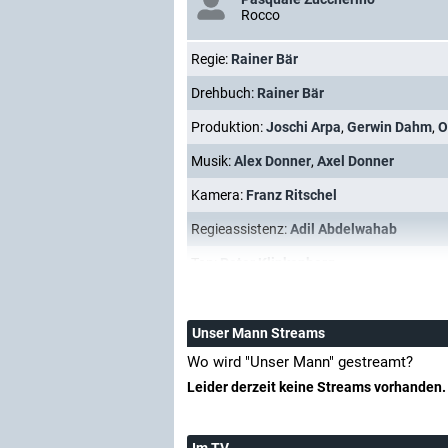
Rocco
Regie:
Rainer Bär
Drehbuch:
Rainer Bär
Produktion:
Joschi Arpa
,
Gerwin Dahm
,
O
Musik:
Alex Donner
,
Axel Donner
Kamera:
Franz Ritschel
Regieassistenz:
Adil Abdelwahab
Ton:
Peter Klinkenberg
Unser Mann Streams
Wo wird "Unser Mann" gestreamt?
Leider derzeit keine Streams vorhanden.
Im TV