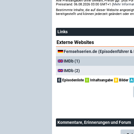
Alle Preisangaben ohne Gewähr, Preise ggf. plus Po
Preisstand: 06.08.2026 03:00 GMT+1 (
Mehr Informa
Bestimmte Inhalte, die auf dieser Website angezei
bereitgestellt und können jederzeit geändert oder en
Links
Externe Websites
Fernsehserien.de (Episodenführer & 
IMDb (1)
IMDb (2)
E
Episodenliste
I
Inhaltsangabe
B
Bilder
A
Kommentare
, Erinnerungen und Forum