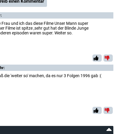
reib einen Kommentar
r:
Frau und ich das diese Filme Unser Mann super
er Filme ist spitze ,sehr gut hat der Blinde Junge
nderen episoden waren super. Weiter so.
n
hr:
ß die 'weiter so' machen, da es nur 3 Folgen 1996 gab :(