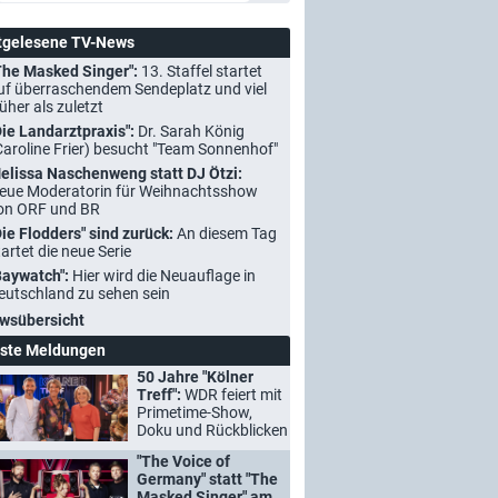
tgelesene TV-News
The Masked Singer":
13. Staffel startet
uf überraschendem Sendeplatz und viel
rüher als zuletzt
Die Landarztpraxis":
Dr. Sarah König
Caroline Frier) besucht "Team Sonnenhof"
elissa Naschenweng statt DJ Ötzi:
eue Moderatorin für Weihnachtsshow
on ORF und BR
Die Flodders" sind zurück:
An diesem Tag
tartet die neue Serie
Baywatch":
Hier wird die Neuauflage in
eutschland zu sehen sein
wsübersicht
ste Meldungen
50 Jahre "Kölner
Treff":
WDR feiert mit
Primetime-Show,
Doku und Rückblicken
"The Voice of
Germany" statt "The
Masked Singer" am