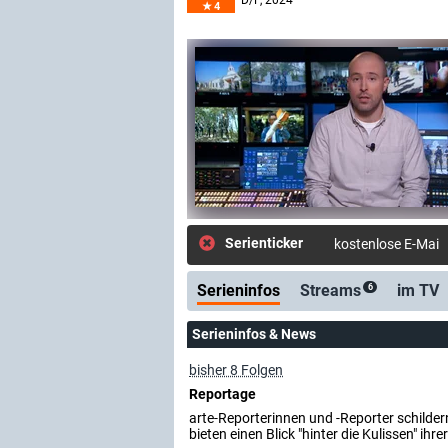
D/F
, 2024–
4
Serienticker
kostenlose E-Mail
Serieninfos
Streams
im TV
6
Serieninfos & News
bisher 8 Folgen
Reportage
arte-Reporterinnen und -Reporter schildern
bieten einen Blick "hinter die Kulissen" ihr