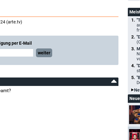
Meis
"
24 (arte.tv)
a
f
"
(
igung per E-Mail
M
weiter
N
v
"
s
"
D
Ne
reamt?
Neue