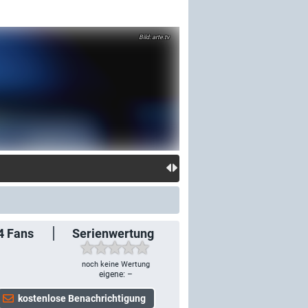
arte.tv
4
Fans
Serienwertung
noch keine Wertung
eigene: –