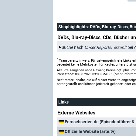
Shophighlights
: DVDs, Blu-ray-Discs, Bü
DVDs, Blu-ray-Discs, CDs, Bücher un
Suche nach
Unser Reporter erzählt
bei 
*
Transparenzhinweis: Für gekennzeichnete Links er
bedeutet keine Mehrkosten für Käufer, unterstützt u
Alle Preisangaben ohne Gewähr, Preise ggf. plus Po
Preisstand: 08.08.2026 03:00 GMT+1 (
Mehr Informa
Bestimmte Inhalte, die auf dieser Website angezei
bereitgestellt und können jederzeit geändert oder en
Links
Externe Websites
Fernsehserien.de (Episodenführer & 
Offizielle Website (arte.tv)