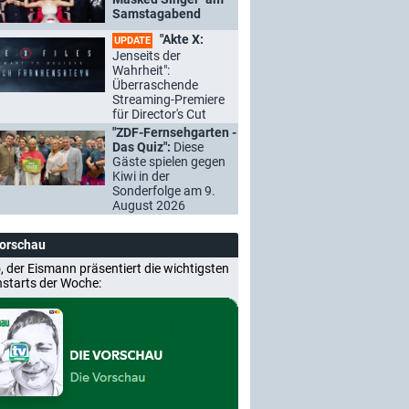
Samstagabend
"Akte X:
UPDATE
Jenseits der
Wahrheit":
Überraschende
Streaming-Premiere
für Director's Cut
"ZDF-Fernsehgarten -
Das Quiz":
Diese
Gäste spielen gegen
Kiwi in der
Sonderfolge am 9.
August 2026
Vorschau
, der Eismann präsentiert die wichtigsten
nstarts der Woche: