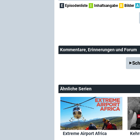
E
Episodenliste
I
Inhaltsangabe
B
Bilder
A
Kommentare
, Erinnerungen und Forum
Sch
Ähnliche Serien
Extreme Airport Africa
Kehrs