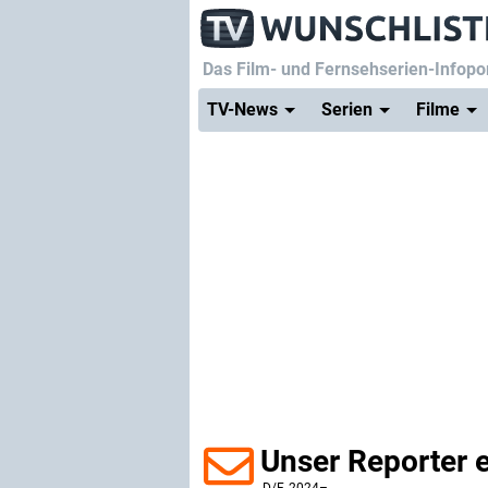
Das Film- und Fernsehserien-Infopor
TV-News
Serien
Filme
Unser Reporter e