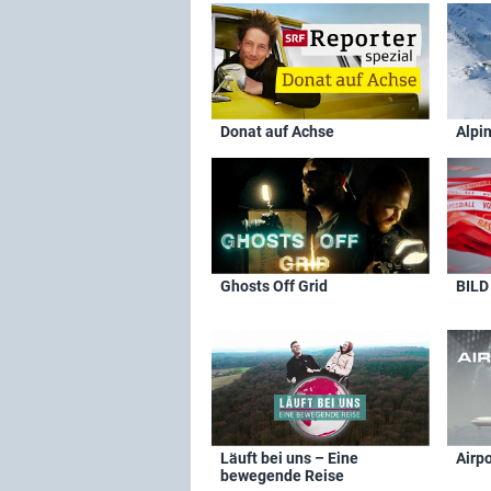
Donat auf Achse
Alpi
Ghosts Off Grid
BILD
Läuft bei uns – Eine
Airpo
bewegende Reise