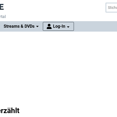
tal
Streams & DVDs
Log-In
rzählt