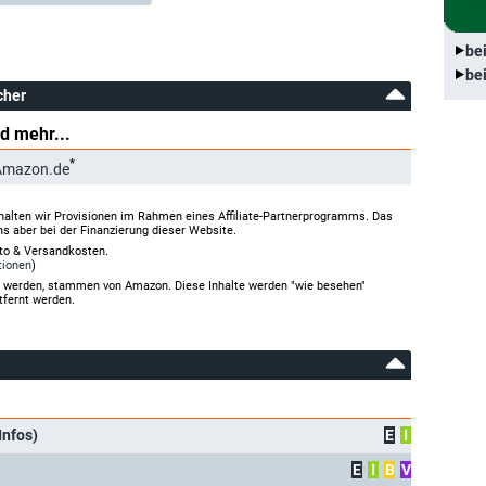
be
be
cher
d mehr...
*
Amazon.de
halten wir Provisionen im Rahmen eines Affiliate-Partnerprogramms. Das
ns aber bei der Finanzierung dieser Website.
rto & Versandkosten.
tionen
)
gt werden, stammen von Amazon. Diese Inhalte werden "wie besehen"
tfernt werden.
Infos)
E
I
E
I
B
V