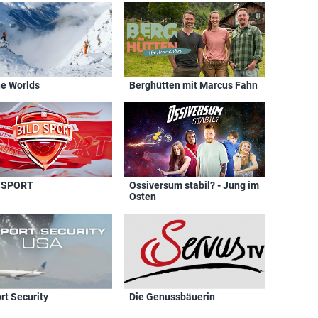
ne Worlds
Berghütten mit Marcus Fahn
 SPORT
Ossiversum stabil? - Jung im
Osten
rt Security
Die Genussbäuerin