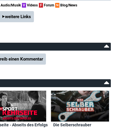
Audio/Musik
V
Videos
F
Forum
N
Blog/News
weitere Links
reib einen Kommentar
eite - Abseits des Erfolgs
Die Selberschrauber