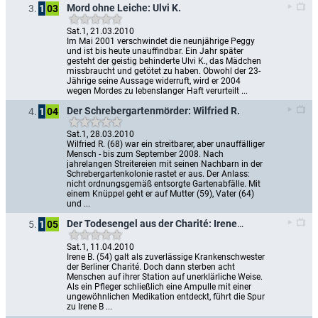
Mord ohne Leiche: Ulvi K.
3.
1
03
Sat.1, 21.03.2010
Im Mai 2001 verschwindet die neunjährige Peggy 
und ist bis heute unauffindbar. Ein Jahr später 
gesteht der geistig behinderte Ulvi K., das Mädchen 
missbraucht und getötet zu haben. Obwohl der 23-
Jährige seine Aussage widerruft, wird er 2004 
wegen Mordes zu lebenslanger Haft verurteilt ...
Der Schrebergartenmörder: Wilfried R.
4.
1
04
Sat.1, 28.03.2010
Wilfried R. (68) war ein streitbarer, aber unauffälliger 
Mensch - bis zum September 2008. Nach 
jahrelangen Streitereien mit seinen Nachbarn in der 
Schrebergartenkolonie rastet er aus. Der Anlass: 
nicht ordnungsgemäß entsorgte Gartenabfälle. Mit 
einem Knüppel geht er auf Mutter (59), Vater (64) 
und ...
Der Todesengel aus der Charité: Irene B.
5.
1
05
Sat.1, 11.04.2010
Irene B. (54) galt als zuverlässige Krankenschwester 
der Berliner Charité. Doch dann sterben acht 
Menschen auf ihrer Station auf unerklärliche Weise. 
Als ein Pfleger schließlich eine Ampulle mit einer 
ungewöhnlichen Medikation entdeckt, führt die Spur 
zu Irene B ...