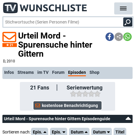
Urteil Mord -
Spurensuche hinter
21
Gittern
kostenlose E-Mail-Benachrichtigung bei Streaming- oder TV-Start
D
, 2010
Infos
Streams
im TV
Forum
Episoden
Shop
21
Fans
Serienwertung
Urteil Mord - Spurensuche hinter Gittern Episodenguide
Sortieren nach:
Epis.
Epis.
Datum
Datum
Titel