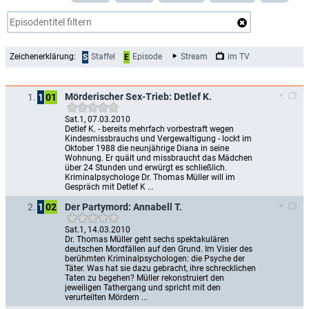
Zeichenerklärung:
Staffel
Episode
Stream
im TV
S
E
Mörderischer Sex-Trieb: Detlef K.
1.
1
01
Sat.1, 07.03.2010
Detlef K. - bereits mehrfach vorbestraft wegen 
Kindesmissbrauchs und Vergewaltigung - lockt im 
Oktober 1988 die neunjährige Diana in seine 
Wohnung. Er quält und missbraucht das Mädchen 
über 24 Stunden und erwürgt es schließlich. 
Kriminalpsychologe Dr. Thomas Müller will im 
Gespräch mit Detlef K ...
Der Partymord: Annabell T.
2.
1
02
Sat.1, 14.03.2010
Dr. Thomas Müller geht sechs spektakulären 
deutschen Mordfällen auf den Grund. Im Visier des 
berühmten Kriminalpsychologen: die Psyche der 
Täter. Was hat sie dazu gebracht, ihre schrecklichen 
Taten zu begehen? Müller rekonstruiert den 
jeweiligen Tathergang und spricht mit den 
verurteilten Mördern ...