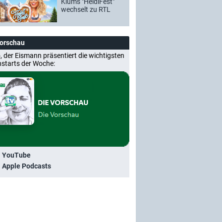
Klums "HeidiFest"
wechselt zu RTL
Vorschau
, der Eismann präsentiert die wichtigsten
nstarts der Woche:
i YouTube
i Apple Podcasts