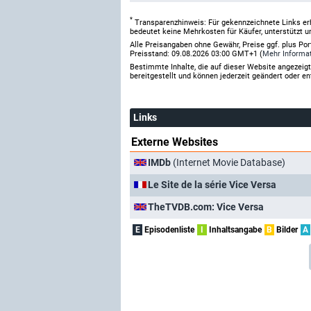
*
Transparenzhinweis: Für gekennzeichnete Links er
bedeutet keine Mehrkosten für Käufer, unterstützt u
Alle Preisangaben ohne Gewähr, Preise ggf. plus Po
Preisstand: 09.08.2026 03:00 GMT+1 (
Mehr Informa
Bestimmte Inhalte, die auf dieser Website angezei
bereitgestellt und können jederzeit geändert oder en
Links
Externe Websites
IMDb
(Internet Movie Database)
Le Site de la série Vice Versa
TheTVDB.com: Vice Versa
E
Episodenliste
I
Inhaltsangabe
B
Bilder
A