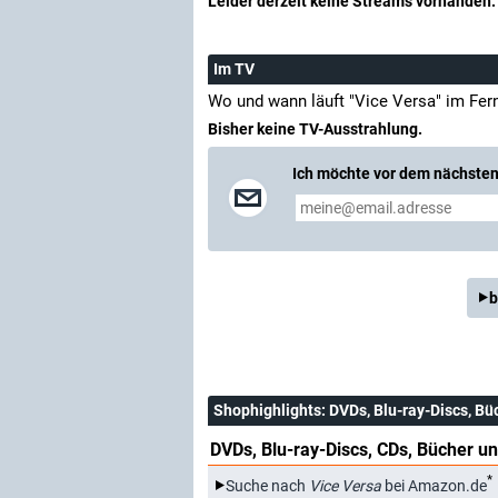
Leider derzeit keine Streams vorhanden.
Im TV
Wo und wann läuft "Vice Versa" im Fe
Bisher keine TV-Ausstrahlung.
Ich möchte vor dem nächsten 
b
Shophighlights
: DVDs, Blu-ray-Discs, Bü
DVDs, Blu-ray-Discs, CDs, Bücher un
*
Suche nach
Vice Versa
bei Amazon.de