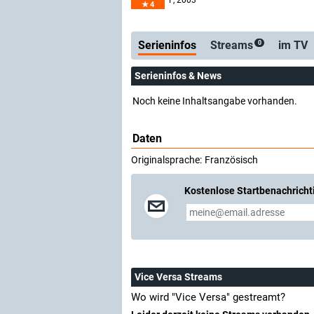
F
, 2003–
4
Serienticker
kost
Serieninfos
Streams
im TV
0
Serieninfos & News
Noch keine Inhaltsangabe vorhanden.
Daten
Originalsprache:
Französisch
Kostenlose Startbenachricht
Vice Versa Streams
Wo wird "Vice Versa" gestreamt?