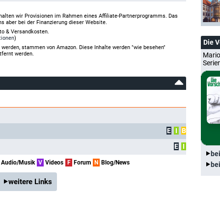
halten wir Provisionen im Rahmen eines Affiliate-Partnerprogramms. Das
ns aber bei der Finanzierung dieser Website.
rto & Versandkosten.
tionen
)
Die 
gt werden, stammen von Amazon. Diese Inhalte werden "wie besehen"
tfernt werden.
Mario
Serie
E
I
B
E
I
be
Audio/Musik
V
Videos
F
Forum
N
Blog/News
be
weitere Links