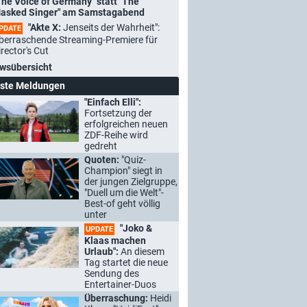
The Voice of Germany" statt "The
asked Singer" am Samstagabend
"Akte X:
Jenseits der Wahrheit":
PDATE
berraschende Streaming-Premiere für
irector's Cut
wsübersicht
ste Meldungen
"Einfach Elli":
Fortsetzung der
erfolgreichen neuen
ZDF-Reihe wird
gedreht
Quoten:
"Quiz-
Champion" siegt in
der jungen Zielgruppe,
"Duell um die Welt"-
Best-of geht völlig
unter
"Joko &
UPDATE
Klaas machen
Urlaub":
An diesem
Tag startet die neue
Sendung des
Entertainer-Duos
Überraschung:
Heidi