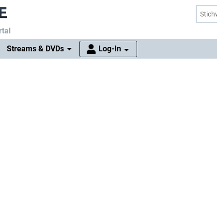
tal
Streams & DVDs
Log-In