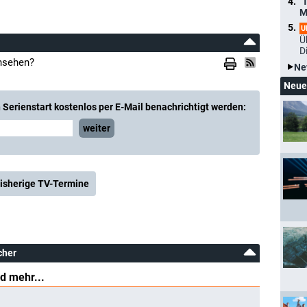
"
M
U
Ü
D
rnsehen?
Ne
Neue
Serienstart kostenlos per E-Mail benachrichtigt werden:
weiter
isherige TV-Termine
cher
d mehr...