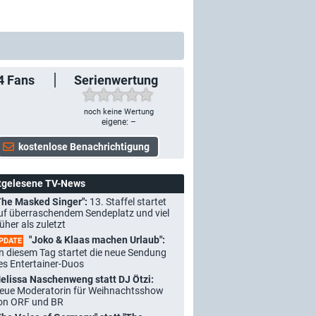
4
Fans
Serienwertung
noch keine Wertung
eigene: –
tgelesene TV-News
The Masked Singer":
13. Staffel startet
uf überraschendem Sendeplatz und viel
rüher als zuletzt
"Joko & Klaas machen Urlaub":
PDATE
n diesem Tag startet die neue Sendung
es Entertainer-Duos
elissa Naschenweng statt DJ Ötzi:
eue Moderatorin für Weihnachtsshow
on ORF und BR