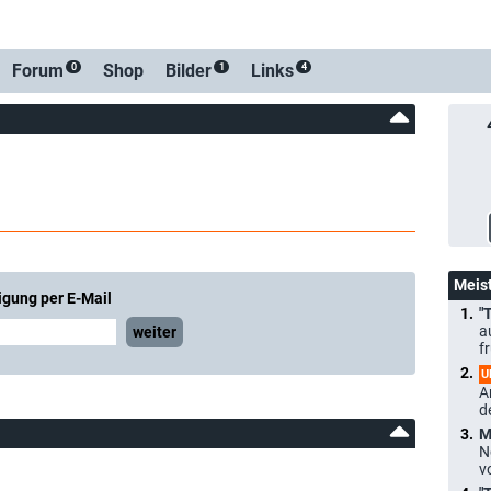
Forum
Shop
Bilder
Links
0
1
4
Meis
igung per E-Mail
"
a
weiter
f
U
A
d
M
N
v