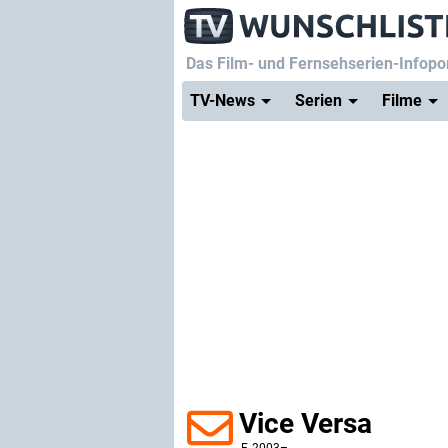
Das Film- und Fernsehserien-Infopor
TV-News
Serien
Filme
Vice Versa