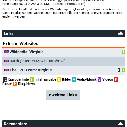
Alle Preisangaben ohne Gewähr, Preise ggf. plus Porto & Versandkosten.
Preisstand: 08.08.2026 03:00 GMT+1 (
Mehr Informationen
)
Bestimmte Inhalte, die auf dieser Website angezeigt werden, stammen von Amazon.
Diese Inhalte werden "wie besehen" bereitgestellt und können jederzeit geändert oder
entfernt werden.
Links
Externe Websites
Wikipedia: Virginie
I
IMDb
(Internet Movie Database)
TheTVDB.com: Virginie
E
I
E
Episodenliste
I
Inhaltsangabe
B
Bilder
A
Audio/Musik
V
Videos
F
Forum
N
Blog/News
weitere Links
Kommentare