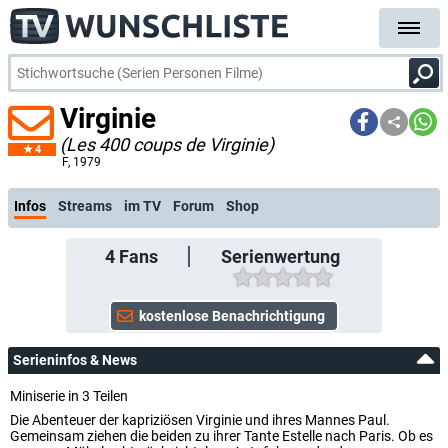
Virginie
(Les 400 coups de Virginie)
4
kostenlose E-Mail-Benachrichtigung bei Streaming- oder TV-Start
F
, 1979
Infos
Streams
im TV
Forum
Shop
4
Fans
Serienwertung
Serieninfos & News
Miniserie in 3 Teilen
Die Abenteuer der kapriziösen Virginie und ihres Mannes Paul.
Gemeinsam ziehen die beiden zu ihrer Tante Estelle nach Paris. Ob es