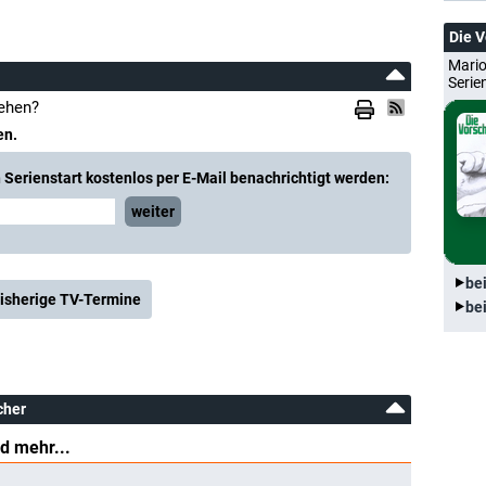
Die 
Mario
Serie
ehen?
en.
Serienstart kostenlos per E-Mail benachrichtigt werden:
weiter
be
isherige TV-Termine
be
cher
d mehr...