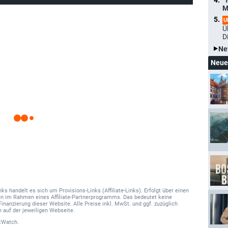
"
M
U
Ü
D
Ne
Neue
 handelt es sich um Provisions-Links (Affiliate-Links). Erfolgt über einen
onen im Rahmen eines Affiliate-Partnerprogramms. Das bedeutet keine
Finanzierung dieser Website. Alle Preise inkl. MwSt. und ggf. zuzüglich
 auf der jeweiligen Webseite.
tWatch.