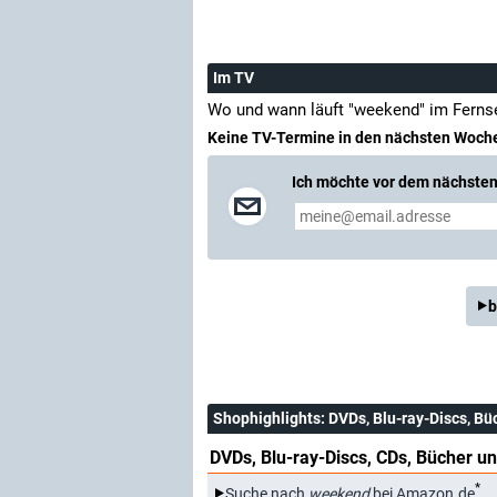
Im TV
Wo und wann läuft "weekend" im Ferns
Keine TV-Termine in den nächsten Woch
Ich möchte vor dem nächsten 
b
Shophighlights
: DVDs, Blu-ray-Discs, Bü
DVDs, Blu-ray-Discs, CDs, Bücher un
*
Suche nach
weekend
bei Amazon.de