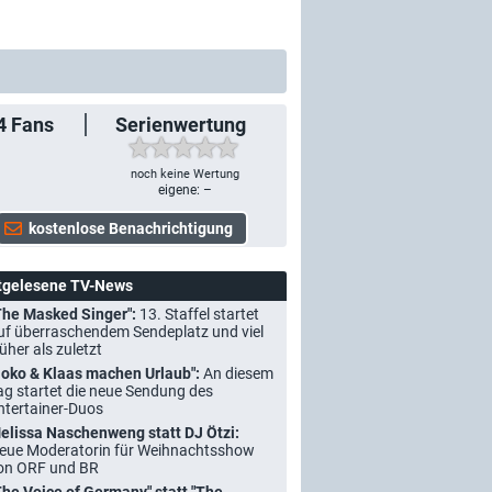
4
Fans
Serienwertung
noch keine Wertung
eigene: –
tgelesene TV-News
The Masked Singer":
13. Staffel startet
uf überraschendem Sendeplatz und viel
rüher als zuletzt
Joko & Klaas machen Urlaub":
An diesem
ag startet die neue Sendung des
ntertainer-Duos
elissa Naschenweng statt DJ Ötzi:
eue Moderatorin für Weihnachtsshow
on ORF und BR