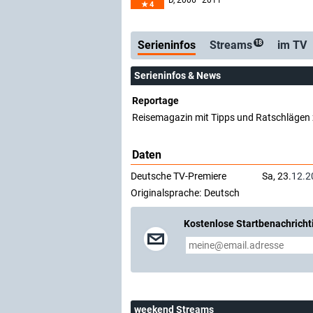
D
, 2006–2011
4
Serienticker
kostenlose E-Mail
Serieninfos
Streams
im TV
18
Serieninfos & News
Reportage
Reisemagazin mit Tipps und Ratschlägen 
Daten
Deutsche TV-Premiere
Sa, 23.
12.2
Originalsprache:
Deutsch
Kostenlose Startbenachricht
weekend Streams