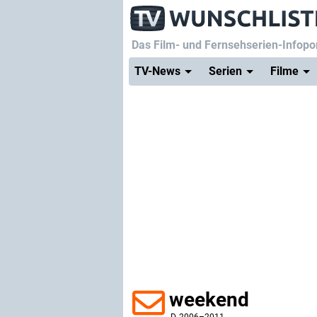
Das Film- und Fernsehserien-Infopor
TV-News
Serien
Filme
weekend