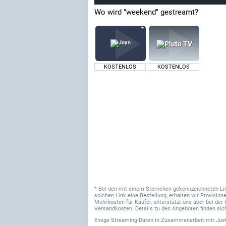
Wo wird "weekend" gestreamt?
KOSTENLOS
KOSTENLOS
* Bei den mit einem Sternchen gekennzeichneten Links
solchen Link eine Bestellung, erhalten wir Provisi
Mehrkosten für Käufer, unterstützt uns aber bei der 
Versandkosten. Details zu den Angeboten finden sich
Einige Streaming-Daten
in Zusammenarbeit mit
Jus