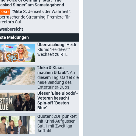
The Voice of Germany" statt "The
asked Singer" am Samstagabend
"Akte X:
Jenseits der Wahrheit":
PDATE
berraschende Streaming-Premiere für
irector's Cut
wsübersicht
ste Meldungen
Überraschung:
Heidi
Klums "HeidiFest"
wechselt zu RTL
"Joko & Klaas
machen Urlaub":
An
diesem Tag startet die
neue Sendung des
Entertainer-Duos
Dieser "Blue Bloods"-
Veteran besucht
Spin-off "Boston
Blue"
Quoten:
ZDF punktet
mit Krimi-Aufgüssen,
Sat.1 mit Zweitliga-
Auftakt