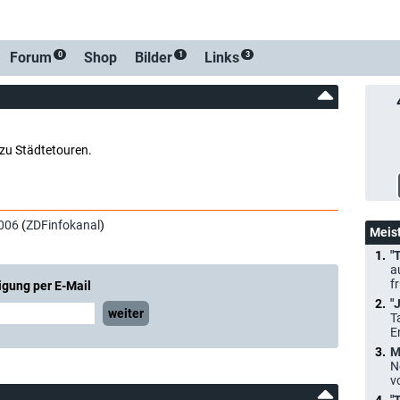
-Benachrichtigung bei S
Forum
Shop
Bilder
Links
0
1
3
zu Städtetouren.
006
(
ZDFinfokanal
)
Meis
"
a
f
igung per E-Mail
"
weiter
T
E
M
N
v