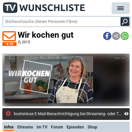
Wir kochen gut
D
, 2015
10
mdr
Infos
Streams
im TV
Forum
Episoden
Shop