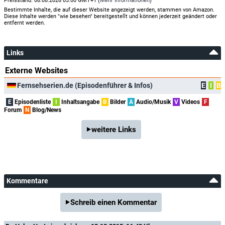
Preisstand: 08.08.2026 03:00 GMT+1 (
Mehr Informationen
)
Bestimmte Inhalte, die auf dieser Website angezeigt werden, stammen von Amazon.
Diese Inhalte werden "wie besehen" bereitgestellt und können jederzeit geändert oder
entfernt werden.
Links
Externe Websites
Fernsehserien.de (Episodenführer & Infos)
E
I
B
E
Episodenliste
I
Inhaltsangabe
B
Bilder
A
Audio/Musik
V
Videos
F
Forum
N
Blog/News
weitere Links
Kommentare
Schreib einen Kommentar