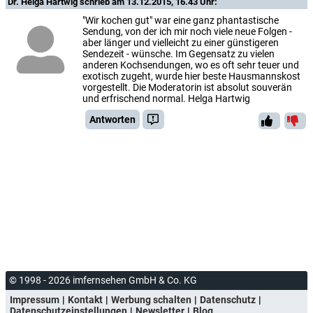
Dr. Helga Hartwig
schrieb am 13.12.2015, 16.43 Uhr:
"Wir kochen gut" war eine ganz phantastische
Sendung, von der ich mir noch viele neue Folgen -
aber länger und vielleicht zu einer günstigeren
Sendezeit - wünsche. Im Gegensatz zu vielen
anderen Kochsendungen, wo es oft sehr teuer und
exotisch zugeht, wurde hier beste Hausmannskost
vorgestellt. Die Moderatorin ist absolut souverän
und erfrischend normal. Helga Hartwig
Antworten
© 1998 - 2026 imfernsehen GmbH & Co. KG
Impressum
Kontakt
Werbung schalten
Datenschutz
Datenschutzeinstellungen
Newsletter
Blog