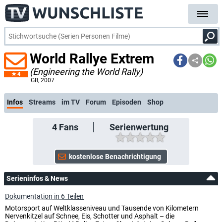
World Rallye Extrem
(Engineering the World Rally)
4
kostenlose E-Mail-Benachrichtigung bei Streaming- oder TV-Start
GB
, 2007
Infos
Streams
im TV
Forum
Episoden
Shop
4
Fans
Serienwertung
Serieninfos & News
Dokumentation in 6 Teilen
Motorsport auf Weltklasseniveau und Tausende von Kilometern
Nervenkitzel auf Schnee, Eis, Schotter und Asphalt – die