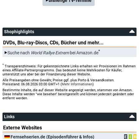
bisherige TV-Termine
Shophighlights
DVDs, Blu-ray-Discs, CDs, Bücher und mehr...
*
Suche nach
World Rallye Extrem
bei Amazon.de
*
Transparenzhinweis: Für gekennzeichnete Links erhalten wir Provisionen im Rahmen
eines Affiliate-Partnerprogramms. Das bedeutet keine Mehrkosten für Käufer,
unterstützt uns aber bei der Finanzierung dieser Website.
Alle Preisangaben ohne Gewähr, Preise ggf. plus Porto & Versandkosten.
Preisstand: 06.08.2026 03:00 GMT+1 (
Mehr Informationen
)
Bestimmte Inhalte, die auf dieser Website angezeigt werden, stammen von Amazon.
Diese Inhalte werden "wie besehen" bereitgestellt und können jederzeit geändert oder
entfernt werden.
Links
Externe Websites
Fernsehserien.de (Episodenführer & Infos)
E
I
B