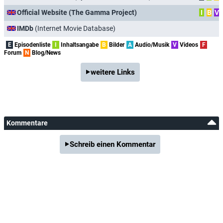
Official Website (The Gamma Project)
I
B
V
IMDb
(Internet Movie Database)
E
Episodenliste
I
Inhaltsangabe
B
Bilder
A
Audio/Musik
V
Videos
F
Forum
N
Blog/News
weitere Links
Kommentare
Schreib einen Kommentar