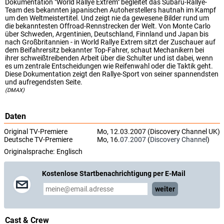
Dokumentation "World Rallye Extrem" begleitet das Subaru-Rallye-
Team des bekannten japanischen Autoherstellers hautnah im Kampf
um den Weltmeistertitel. Und zeigt nie da gewesene Bilder rund um
die bekanntesten Offroad-Rennstrecken der Welt. Von Monte Carlo
über Schweden, Argentinien, Deutschland, Finnland und Japan bis
nach Großbritannien - in World Rallye Extrem sitzt der Zuschauer auf
dem Beifahrersitz bekannter Top-Fahrer, schaut Mechanikern bei
ihrer schweißtreibenden Arbeit über die Schulter und ist dabei, wenn
es um zentrale Entscheidungen wie Reifenwahl oder die Taktik geht.
Diese Dokumentation zeigt den Rallye-Sport von seiner spannendsten
und aufregendsten Seite.
(DMAX)
Daten
Original TV-Premiere
Mo, 12.03.2007 (Discovery Channel UK)
Deutsche TV-Premiere
Mo, 16.
07.2007
(
Discovery Channel
)
Originalsprache:
Englisch
Kostenlose Startbenachrichtigung per E-Mail
weiter
Cast & Crew