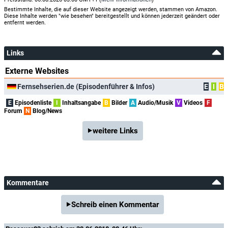
Bestimmte Inhalte, die auf dieser Website angezeigt werden, stammen von Amazon.
Diese Inhalte werden "wie besehen" bereitgestellt und können jederzeit geändert oder
entfernt werden.
Links
Externe Websites
Fernsehserien.de (Episodenführer & Infos)
E
I
B
E
Episodenliste
I
Inhaltsangabe
B
Bilder
A
Audio/Musik
V
Videos
F
Forum
N
Blog/News
weitere Links
Kommentare
Schreib einen Kommentar