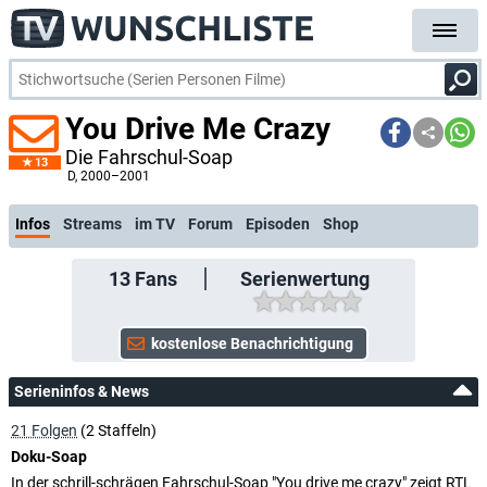
You Drive Me Crazy
Die Fahrschul-Soap
13
kostenlose E-
D
, 2000–2001
Infos
Streams
im TV
Forum
Episoden
Shop
13
Fans
Serienwertung
Serieninfos & News
21 Folgen
(2 Staffeln)
Doku-Soap
In der schrill-schrägen Fahrschul-Soap "You drive me crazy" zeigt RTL