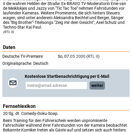
II die wahren Helden der Straße: Ex-BRAVO TV-Moderatorin Enie van
de Meiklokjes und Jazzy von "Tic Tac Toe" nehmen Fahrstunden vor
laufenden Kameras. Weitere Prominente, die sich hinters Steuers
wagen, sind unter anderem Aleksandra Bechtel und Berger, Sänger
des "Big Brother"-Titelsongs "Zeig mir dein Gesicht", Axel Schulz und
Techno-Star Kai Paul.
(RTL II)
Daten
Deutsche TV-Premiere
So, 07.
05.2000
(
RTL II
)
Originalsprache:
Deutsch
Kostenlose Startbenachrichtigung per E-Mail
weiter
Fernsehlexikon
20 tlg. dt. Comedy-Doku-Soap.
Beim Training für den Führerschein werden unprominente
Fahrschüler während ihrer Fahrstunden von der Kamera beobachtet.
Bekannte Komiker treten als Gäste auf und setzen sich auch hinters