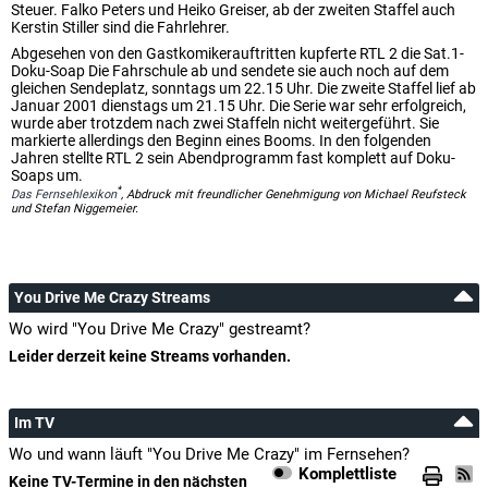
Steuer. Falko Peters und Heiko Greiser, ab der zweiten Staffel auch
Kerstin Stiller sind die Fahrlehrer.
Abgesehen von den Gastkomikerauftritten kupferte RTL 2 die Sat.1-
Doku-Soap Die Fahrschule ab und sendete sie auch noch auf dem
gleichen Sendeplatz, sonntags um 22.15 Uhr. Die zweite Staffel lief ab
Januar 2001 dienstags um 21.15 Uhr. Die Serie war sehr erfolgreich,
wurde aber trotzdem nach zwei Staffeln nicht weitergeführt. Sie
markierte allerdings den Beginn eines Booms. In den folgenden
Jahren stellte RTL 2 sein Abendprogramm fast komplett auf Doku-
Soaps um.
*
Das Fernsehlexikon
, Abdruck mit freundlicher Genehmigung von Michael Reufsteck
und Stefan Niggemeier.
You Drive Me Crazy Streams
Wo wird "You Drive Me Crazy" gestreamt?
Leider derzeit keine Streams vorhanden.
Im TV
Wo und wann läuft "You Drive Me Crazy" im Fernsehen?
Komplettliste
Keine TV-Termine in den nächsten