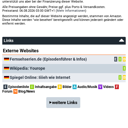
unterstützt uns aber bei der Finanzierung dieser Website.
Alle Preisangaben ohne Gewähr, Preise ggf. plus Porto & Versandkosten.
Preisstand: 06.08.2026 03:00 GMT+1 (
Mehr Informationen
)
Bestimmte Inhalte, die auf dieser Website angezeigt werden, stammen von Amazon.
Diese Inhalte werden "wie besehen" bereitgestellt und können jederzeit geändert oder
entfernt werden.
Links
Externe Websites
Fernsehserien.de (Episodenführer & Infos)
E
I
B
Wikipedia: Yourope
I
Spiegel Online: Iiiieh wie Internet
I
B
E
Episodenliste
I
Inhaltsangabe
B
Bilder
A
Audio/Musik
V
Videos
F
Forum
N
Blog/News
weitere Links