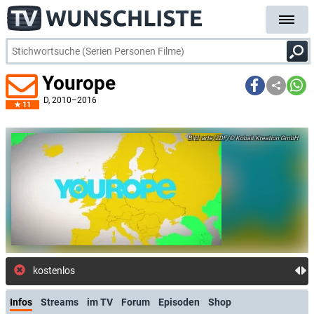
Yourope
D
, 2010–2016
11
arte/ZDF/© Kobalt Kreation GmbH
kostenlose E-Mail-Benachri
Infos
Streams
im TV
Forum
Episoden
Shop