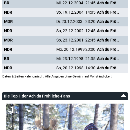
BR
Mi, 22.12.2004
21:45
Ach du Fröhliche
NDR
So, 19.12.2004
14:05
Ach du Fröhliche
MDR
Di, 23.12.2003
23:20
Ach du Fröhliche
NDR
So, 22.12.2002
12:45
Ach du Fröhliche
MDR
So, 23.12.2001
22:45
Ach du Fröhliche
NDR
Mo, 20.12.1999
23:00
Ach du Fröhliche
BR
Mi, 23.12.1998
21:35
Ach du Fröhliche
NDR
So, 20.12.1998
14:30
Ach du Fröhliche
Daten & Zeiten kalendarisch. Alle Angaben ohne Gewähr auf Vollständigkeit.
Die Top 1 der Ach du Fröhliche-Fans