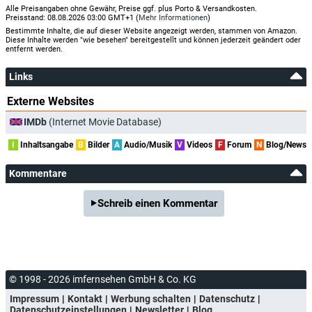
Alle Preisangaben ohne Gewähr, Preise ggf. plus Porto & Versandkosten.
Preisstand: 08.08.2026 03:00 GMT+1 (
Mehr Informationen
)
Bestimmte Inhalte, die auf dieser Website angezeigt werden, stammen von Amazon.
Diese Inhalte werden "wie besehen" bereitgestellt und können jederzeit geändert oder
entfernt werden.
Links
Externe Websites
IMDb
(Internet Movie Database)
I
Inhaltsangabe
B
Bilder
A
Audio/Musik
V
Videos
F
Forum
N
Blog/News
Kommentare
Schreib einen Kommentar
© 1998 - 2026 imfernsehen GmbH & Co. KG
Impressum
Kontakt
Werbung schalten
Datenschutz
Datenschutzeinstellungen
Newsletter
Blog