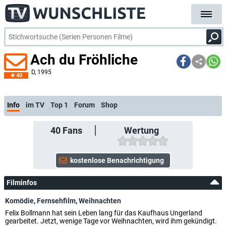
Ach du Fröhliche
D
, 1995
40
Info
im TV
Top 1
Forum
Shop
40
Fans
Wertung
Filminfos
Komödie
,
Fernsehfilm
,
Weihnachten
Felix Bollmann hat sein Leben lang für das Kaufhaus Ungerland
gearbeitet. Jetzt, wenige Tage vor Weihnachten, wird ihm gekündigt.