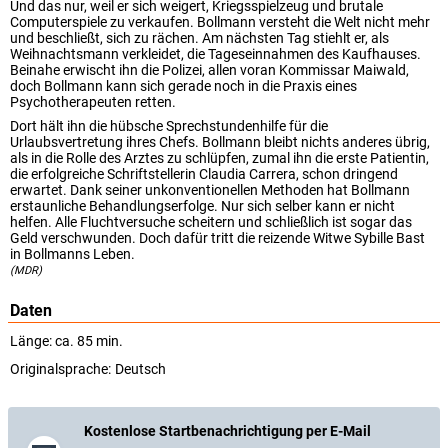
Und das nur, weil er sich weigert, Kriegsspielzeug und brutale
Computerspiele zu verkaufen. Bollmann versteht die Welt nicht mehr
und beschließt, sich zu rächen. Am nächsten Tag stiehlt er, als
Weihnachtsmann verkleidet, die Tageseinnahmen des Kaufhauses.
Beinahe erwischt ihn die Polizei, allen voran Kommissar Maiwald,
doch Bollmann kann sich gerade noch in die Praxis eines
Psychotherapeuten retten.
Dort hält ihn die hübsche Sprechstundenhilfe für die
Urlaubsvertretung ihres Chefs. Bollmann bleibt nichts anderes übrig,
als in die Rolle des Arztes zu schlüpfen, zumal ihn die erste Patientin,
die erfolgreiche Schriftstellerin Claudia Carrera, schon dringend
erwartet. Dank seiner unkonventionellen Methoden hat Bollmann
erstaunliche Behandlungserfolge. Nur sich selber kann er nicht
helfen. Alle Fluchtversuche scheitern und schließlich ist sogar das
Geld verschwunden. Doch dafür tritt die reizende Witwe Sybille Bast
in Bollmanns Leben.
(MDR)
Daten
Länge: ca. 85 min.
Originalsprache:
Deutsch
Kostenlose Startbenachrichtigung per E-Mail