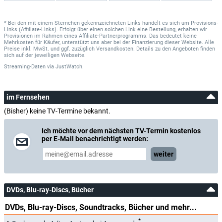
* Bei den mit einem Sternchen gekennzeichneten Links handelt es sich um Provisions-
Links (Affiliate-Links). Erfolgt über einen solchen Link eine Bestellung, erhalten wir
Provisionen im Rahmen eines Affiliate-Partnerprogramms. Das bedeutet keine
Mehrkosten für Käufer, unterstützt uns aber bei der Finanzierung dieser Website. Alle
Preise inkl. MwSt. und ggf. zuzüglich Versandkosten. Details zu den Angeboten finden
sich auf der jeweiligen Webseite.
Streaming-Daten
via
JustWatch.
im Fernsehen
(Bisher) keine TV-Termine bekannt.
Ich möchte vor dem nächsten TV-Termin kostenlos
per E-Mail benachrichtigt werden:
weiter
DVDs, Blu-ray-Discs, Bücher
DVDs, Blu-ray-Discs, Soundtracks, Bücher und mehr...
*