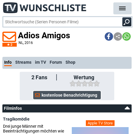
Adios Amigos
NL
, 2016
2
Info
Streams
im TV
Forum
Shop
2
Fans
Wertung
Filminfos
Tragikomödie
Apple TV Store
Drei junge Männer mit
Beeinträchtigungen möchten wie