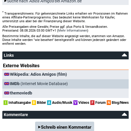
Suche nach
Adios Amigos
bei Amazon.de
*
Transparenzhinweis: Für gekennzeichnete Links erhalten wir Provisionen im Rahmen
eines Affiliate-Partnerprogramms. Das bedeutet keine Mehrkosten für Käufer,
unterstützt uns aber bei der Finanzierung dieser Website.
Alle Preisangaben ohne Gewähr, Preise ggf. plus Porto & Versandkosten.
Preisstand: 08.08.2026 03:00 GMT+1 (
Mehr Informationen
)
Bestimmte Inhalte, die auf dieser Website angezeigt werden, stammen von Amazon.
Diese Inhalte werden "wie besehen" bereitgestellt und können jederzeit geändert oder
entfernt werden.
Links
Externe Websites
Wikipedia: Adios Amigos (film)
IMDb
(Internet Movie Database)
themoviedb
I
Inhaltsangabe
B
Bilder
A
Audio/Musik
V
Videos
F
Forum
N
Blog/News
Kommentare
Schreib einen Kommentar