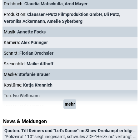
Drehbuch:
Claudia Matschulla
,
Arnd Mayer
Produktion:
Claussen+Putz Filmproduktion GmbH
,
Uli Putz
,
Veronika Ackermann
,
Amelie Syberberg
Musik:
Annette Focks
Kamera:
Alex Püringer
Schnitt:
Florian Drechsler
Szenenbild:
Maike Althoff
Maske:
Stefanie Brauer
Kostüme:
Katja Krannich
Ton:
Ivo Wellmann
mehr
Stunts:
Katja Bernet
News & Meldungen
Quoten: Till Reiners und "Let's Dance" im Show-Dreikampf erfolgreich, Henssler mit Allzeittief
"Polizeiruf 110" siegt insgesamt, schwules ZDF-"Herzkino" verfängt nicht (30.03.2026)