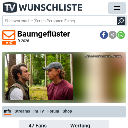
Baumgeflüster
D
, 2026
47
ZDF und Susanne Bernhard
Info
Streams
im TV
Forum
Shop
47
Fans
Wertung