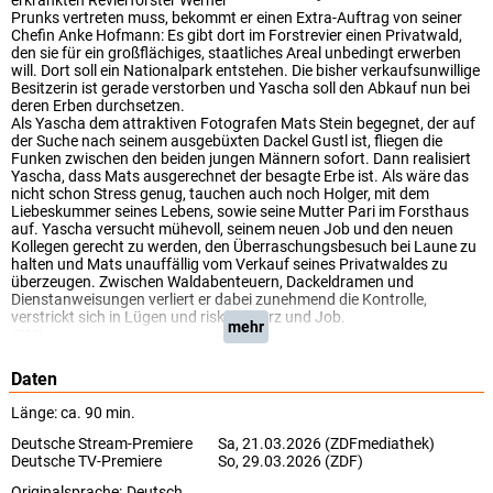
erkrankten Revierförster Werner
Prunks vertreten muss, bekommt er einen Extra-Auftrag von seiner
Chefin Anke Hofmann: Es gibt dort im Forstrevier einen Privatwald,
den sie für ein großflächiges, staatliches Areal unbedingt erwerben
will. Dort soll ein Nationalpark entstehen. Die bisher verkaufsunwillige
Besitzerin ist gerade verstorben und Yascha soll den Abkauf nun bei
deren Erben durchsetzen.
Als Yascha dem attraktiven Fotografen Mats Stein begegnet, der auf
der Suche nach seinem ausgebüxten Dackel Gustl ist, fliegen die
Funken zwischen den beiden jungen Männern sofort. Dann realisiert
Yascha, dass Mats ausgerechnet der besagte Erbe ist. Als wäre das
nicht schon Stress genug, tauchen auch noch Holger, mit dem
Liebeskummer seines Lebens, sowie seine Mutter Pari im Forsthaus
auf. Yascha versucht mühevoll, seinem neuen Job und den neuen
Kollegen gerecht zu werden, den Überraschungsbesuch bei Laune zu
halten und Mats unauffällig vom Verkauf seines Privatwaldes zu
überzeugen. Zwischen Waldabenteuern, Dackeldramen und
Dienstanweisungen verliert er dabei zunehmend die Kontrolle,
verstrickt sich in Lügen und riskiert Herz und Job.
mehr
(ZDF)
Daten
Länge: ca. 90 min.
Deutsche Stream-Premiere
Sa, 21.03.2026 (ZDFmediathek)
Deutsche TV-Premiere
So, 29.03.2026 (ZDF)
Originalsprache:
Deutsch