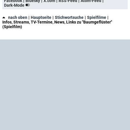
Facebook
Bluesky
X.com
RSS-Feed
Atom-Feed
Dark-Mode
nach oben
Hauptseite
Stichwortsuche
Spielfilme
Infos, Streams, TV-Termine, News, Links zu "Baumgeflüster"
(Spielfilm)