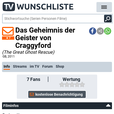
Das Geheimnis der
Geister von
7
Craggyford
(The Great Ghost Rescue)
GB
, 2011
Info
Streams
im TV
Forum
Shop
7
Fans
Wertung
Filminfos