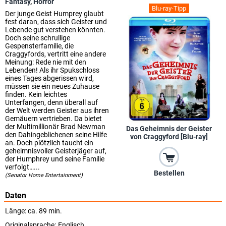
Fantasy
,
Horror
Blu-ray-Tipp
Der junge Geist Humprey glaubt
fest daran, dass sich Geister und
Lebende gut verstehen könnten.
Doch seine schrullige
Gespensterfamilie, die
Craggyfords, vertritt eine andere
Meinung: Rede nie mit den
Lebenden! Als ihr Spukschloss
eines Tages abgerissen wird,
müssen sie ein neues Zuhause
finden. Kein leichtes
Unterfangen, denn überall auf
der Welt werden Geister aus ihren
Gemäuern vertrieben. Da bietet
der Multimillionär Brad Newman
Das Geheimnis der Geister
den Dahingeblichenen seine Hilfe
von Craggyford [Blu-ray]
an. Doch plötzlich taucht ein
geheimnisvoller Geisterjäger auf,
der Humphrey und seine Familie
verfolgt…...
Bestellen
(Senator Home Entertainment)
Daten
Länge: ca. 89 min.
Originalsprache:
Englisch