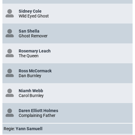
Sidney Cole
Wild Eyed Ghost
San Shella
Ghost Remover
Rosemary Leach
The Queen
Ross McCormack
Dan Burnley
Niamh Webb
Carol Burnley
Daren Elliott Holmes
Complaining Father
Regie:
Yann Samuell