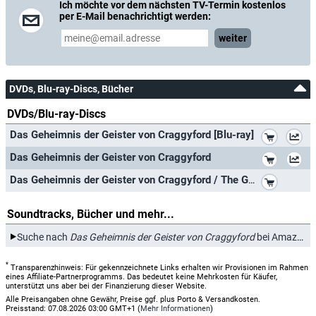
Ich möchte vor dem nächsten TV-Termin kostenlos
per E-Mail benachrichtigt werden:
weiter
DVDs, Blu-ray-Discs, Bücher
DVDs/Blu-ray-Discs
*
Das Geheimnis der Geister von Craggyford [Blu-ray]
*
Das Geheimnis der Geister von Craggyford
*
Das Geheimnis der Geister von Craggyford / The Great Ghost Rescue ( ) [ Französische Import ] (Blu-Ray)
Soundtracks, Bücher und mehr...
Suche nach
Das Geheimnis der Geister von Craggyford
bei Amazon.de
*
Transparenzhinweis: Für gekennzeichnete Links erhalten wir Provisionen im Rahmen
eines Affiliate-Partnerprogramms. Das bedeutet keine Mehrkosten für Käufer,
unterstützt uns aber bei der Finanzierung dieser Website.
Alle Preisangaben ohne Gewähr, Preise ggf. plus Porto & Versandkosten.
Preisstand: 07.08.2026 03:00 GMT+1 (
Mehr Informationen
)