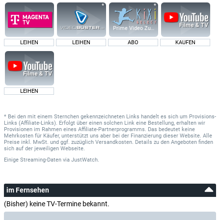
Prime Video Zusatz-Kanäle
LEIHEN
LEIHEN
ABO
KAUFEN
LEIHEN
* Bei den mit einem Sternchen gekennzeichneten Links handelt es sich um Provisions-
Links (Affiliate-Links). Erfolgt über einen solchen Link eine Bestellung, erhalten wir
Provisionen im Rahmen eines Affiliate-Partnerprogramms. Das bedeutet keine
Mehrkosten für Käufer, unterstützt uns aber bei der Finanzierung dieser Website. Alle
Preise inkl. MwSt. und ggf. zuzüglich Versandkosten. Details zu den Angeboten finden
sich auf der jeweiligen Webseite.
Einige Streaming-Daten
via
JustWatch.
im Fernsehen
(Bisher) keine TV-Termine bekannt.