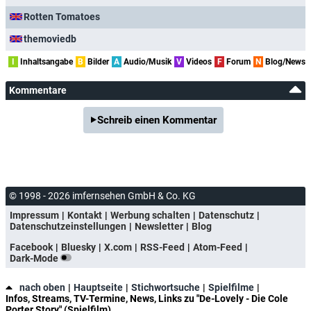
Rotten Tomatoes
themoviedb
I
Inhaltsangabe
B
Bilder
A
Audio/Musik
V
Videos
F
Forum
N
Blog/News
Kommentare
Schreib einen Kommentar
© 1998 - 2026 imfernsehen GmbH & Co. KG
Impressum
Kontakt
Werbung schalten
Datenschutz
Datenschutzeinstellungen
Newsletter
Blog
Facebook
Bluesky
X.com
RSS-Feed
Atom-Feed
Dark-Mode
nach oben
Hauptseite
Stichwortsuche
Spielfilme
Infos, Streams, TV-Termine, News, Links zu "De-Lovely - Die Cole
Porter Story" (Spielfilm)