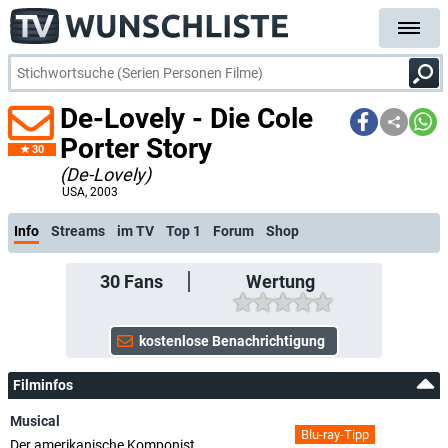
De-Lovely - Die Cole
Porter Story
30
(De-Lovely)
USA
, 2003
Info
Streams
im TV
Top 1
Forum
Shop
30
Fans
Wertung
Filminfos
Musical
Blu-ray-Tipp
Der amerikanische Komponist