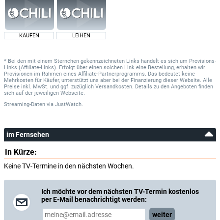
KAUFEN
LEIHEN
* Bei den mit einem Sternchen gekennzeichneten Links handelt es sich um Provisions-
Links (Affiliate-Links). Erfolgt über einen solchen Link eine Bestellung, erhalten wir
Provisionen im Rahmen eines Affiliate-Partnerprogramms. Das bedeutet keine
Mehrkosten für Käufer, unterstützt uns aber bei der Finanzierung dieser Website. Alle
Preise inkl. MwSt. und ggf. zuzüglich Versandkosten. Details zu den Angeboten finden
sich auf der jeweiligen Webseite.
Streaming-Daten
via
JustWatch.
im Fernsehen
In Kürze:
Keine TV-Termine in den nächsten Wochen.
Ich möchte vor dem nächsten TV-Termin kostenlos
per E-Mail benachrichtigt werden:
weiter