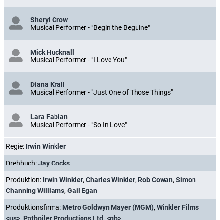
Sheryl Crow
Musical Performer - "Begin the Beguine"
Mick Hucknall
Musical Performer - "I Love You"
Diana Krall
Musical Performer - "Just One of Those Things"
Lara Fabian
Musical Performer - "So In Love"
Regie:
Irwin Winkler
Drehbuch:
Jay Cocks
Produktion:
Irwin Winkler
,
Charles Winkler
,
Rob Cowan
,
Simon
Channing Williams
,
Gail Egan
Produktionsfirma:
Metro Goldwyn Mayer (MGM)
,
Winkler Films
<us>
,
Potboiler Productions Ltd. <gb>