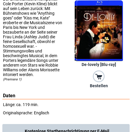
Cole Porter (Kevin Kline) blickt
auf sein Leben zurück: Mit
Bühnenshows wie "Anything
goes" oder "Kiss me, Kate"
eroberte er die Musicalszene von
Paris bis New York und
bezauberte an der Seite seiner
Frau Linda (Ashley Judd) die
feine Gesellschaft, obwohl er
homosexuell war. -
Stimmungsvolles und
beschwingtes Musical, in dem
Porters legendäre Songs unter
De-lovely [Blu-ray]
anderem von Stars wie Robbie
Williams oder Alanis Morissette
intoniert werden.
(Premiere 1)
Bestellen
Daten
Länge: ca. 119 min.
Originalsprache:
Englisch
Kostenlose Startbenachrichtigung per E-Mail