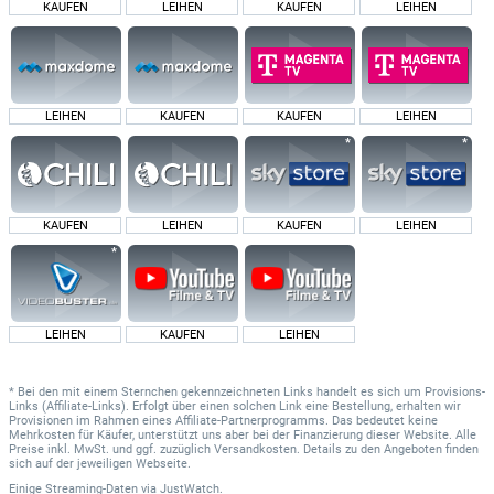
KAUFEN
LEIHEN
KAUFEN
LEIHEN
LEIHEN
KAUFEN
KAUFEN
LEIHEN
KAUFEN
LEIHEN
KAUFEN
LEIHEN
LEIHEN
KAUFEN
LEIHEN
* Bei den mit einem Sternchen gekennzeichneten Links handelt es sich um Provisions-
Links (Affiliate-Links). Erfolgt über einen solchen Link eine Bestellung, erhalten wir
Provisionen im Rahmen eines Affiliate-Partnerprogramms. Das bedeutet keine
Mehrkosten für Käufer, unterstützt uns aber bei der Finanzierung dieser Website. Alle
Preise inkl. MwSt. und ggf. zuzüglich Versandkosten. Details zu den Angeboten finden
sich auf der jeweiligen Webseite.
Einige Streaming-Daten
via
JustWatch.