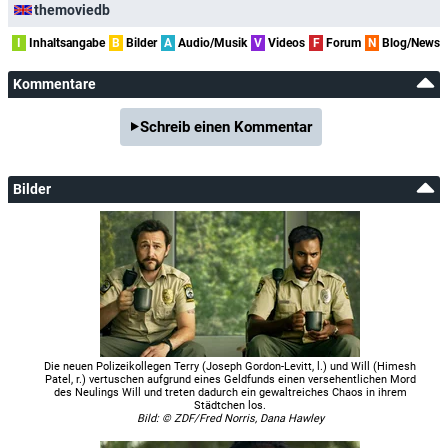
themoviedb
I
Inhaltsangabe
B
Bilder
A
Audio/Musik
V
Videos
F
Forum
N
Blog/News
Kommentare
Schreib einen Kommentar
Bilder
Die neuen Polizeikollegen Terry (Joseph Gordon-Levitt, l.) und Will (Himesh
Patel, r.) vertuschen aufgrund eines Geldfunds einen versehentlichen Mord
des Neulings Will und treten dadurch ein gewaltreiches Chaos in ihrem
Städtchen los.
Bild: © ZDF/Fred Norris, Dana Hawley