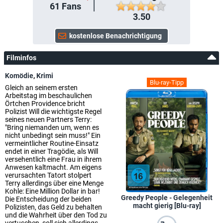
61
Fans
3.50
Filminfos
Komödie
,
Krimi
Blu-ray-Tipp
Gleich an seinem ersten
Arbeitstag im beschaulichen
Örtchen Providence bricht
Polizist Will die wichtigste Regel
seines neuen Partners Terry:
"Bring niemanden um, wenn es
nicht unbedingt sein muss!" Ein
vermeintlicher Routine-Einsatz
endet in einer Tragödie, als Will
versehentlich eine Frau in ihrem
Anwesen kaltmacht. Am eigens
verursachten Tatort stolpert
Terry allerdings über eine Menge
Kohle: Eine Million Dollar in bar!
Greedy People - Gelegenheit
Die Entscheidung der beiden
macht gierig [Blu-ray]
Polizisten, das Geld zu behalten
und die Wahrheit über den Tod zu