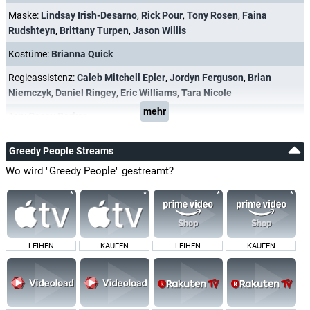
Maske:
Lindsay Irish-Desarno
,
Rick Pour
,
Tony Rosen
,
Faina
Rudshteyn
,
Brittany Turpen
,
Jason Willis
Kostüme:
Brianna Quick
Regieassistenz:
Caleb Mitchell Epler
,
Jordyn Ferguson
,
Brian
Niemczyk
,
Daniel Ringey
,
Eric Williams
,
Tara Nicole
mehr
Ton:
Casey Barker
Greedy People Streams
Wo wird "Greedy People" gestreamt?
LEIHEN
KAUFEN
LEIHEN
KAUFEN