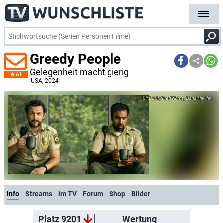
Greedy People
Gelegenheit macht gierig
61
USA
, 2024
ZDF/Fred Norris, Dana Hawley
Info
Streams
im TV
Forum
Shop
Bilder
Platz 9201
Wertung