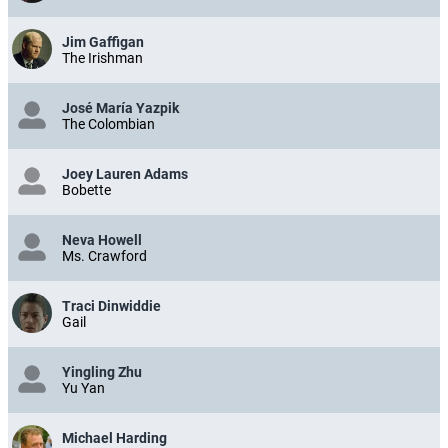
Jim Gaffigan
The Irishman
José María Yazpik
The Colombian
Joey Lauren Adams
Bobette
Neva Howell
Ms. Crawford
Traci Dinwiddie
Gail
Yingling Zhu
Yu Yan
Michael Harding