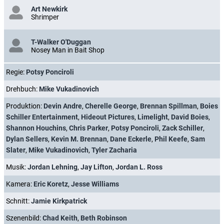
Art Newkirk
Shrimper
T-Walker O'Duggan
Nosey Man in Bait Shop
Regie:
Potsy Ponciroli
Drehbuch:
Mike Vukadinovich
Produktion:
Devin Andre
,
Cherelle George
,
Brennan Spillman
,
Boies
Schiller Entertainment
,
Hideout Pictures
,
Limelight
,
David Boies
,
Shannon Houchins
,
Chris Parker
,
Potsy Ponciroli
,
Zack Schiller
,
Dylan Sellers
,
Kevin M. Brennan
,
Dane Eckerle
,
Phil Keefe
,
Sam
Slater
,
Mike Vukadinovich
,
Tyler Zacharia
Musik:
Jordan Lehning
,
Jay Lifton
,
Jordan L. Ross
Kamera:
Eric Koretz
,
Jesse Williams
Schnitt:
Jamie Kirkpatrick
Szenenbild:
Chad Keith
,
Beth Robinson