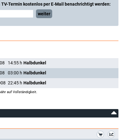
 TV-Termin kostenlos per E-Mail benachrichtigt werden:
weiter
008
14:55
h
Halbdunkel
008
03:00
h
Halbdunkel
008
22:45
h
Halbdunkel
ähr auf Vollständigkeit.
*