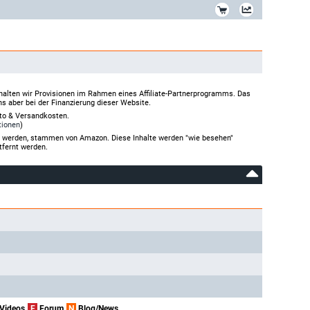
*
halten wir Provisionen im Rahmen eines Affiliate-Partnerprogramms. Das
ns aber bei der Finanzierung dieser Website.
rto & Versandkosten.
tionen
)
gt werden, stammen von Amazon. Diese Inhalte werden "wie besehen"
tfernt werden.
Videos
F
Forum
N
Blog/News