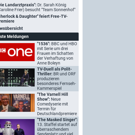
Die Landarztpraxis":
Dr. Sarah König
Caroline Frier) besucht "Team Sonnenhof"
Sherlock & Daughter" feiert Free-TV-
remiere
wsübersicht
ste Meldungen
"1536":
BBC und HBO
mit Serie um drei
Frauen im Schatten
der Verhaftung von
Anne Boleyn
TV-Duell als Polit-
Thriller:
BR und ORF
produzieren
besonderes Fernseh-
Kammerspiel
"The Varnell Hill
Show":
Neue
Comedyserie mit
Termin für
Deutschlandpremiere
"The Masked Singer":
13. Staffel startet auf
überraschendem
Sendeplatz und viel