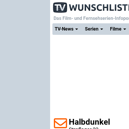
Das Film- und Fernsehserien-Infopor
TV-News
Serien
Filme
Halbdunkel