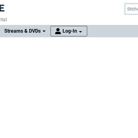
tal
Streams & DVDs
Log-In