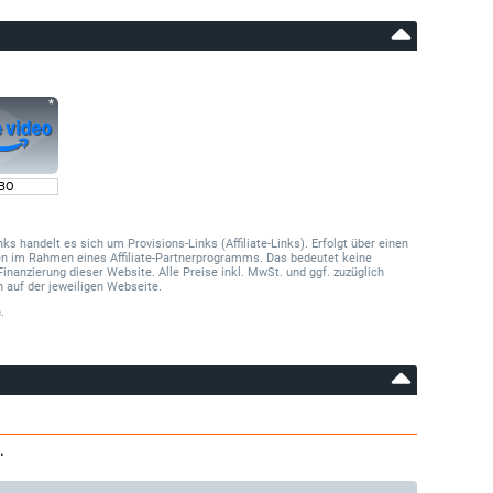
BO
 handelt es sich um Provisions-Links (Affiliate-Links). Erfolgt über einen
onen im Rahmen eines Affiliate-Partnerprogramms. Das bedeutet keine
Finanzierung dieser Website. Alle Preise inkl. MwSt. und ggf. zuzüglich
 auf der jeweiligen Webseite.
.
.