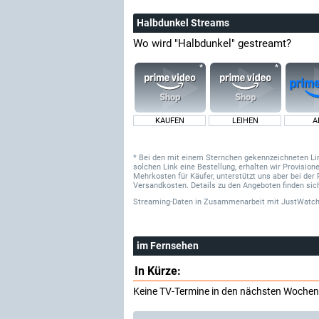
Halbdunkel Streams
Wo wird "Halbdunkel" gestreamt?
KAUFEN
LEIHEN
A
* Bei den mit einem Sternchen gekennzeichneten Links
solchen Link eine Bestellung, erhalten wir Provisi
Mehrkosten für Käufer, unterstützt uns aber bei der 
Versandkosten. Details zu den Angeboten finden sich
Streaming-Daten
in Zusammenarbeit mit
JustWatch
im Fernsehen
In Kürze:
Keine TV-Termine in den nächsten Wochen