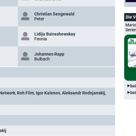
Christian Sengewald
Die 
Peter
Mario
Serie
Lidija Bairashewskay
Feonia
Johannes Rapp
Bulbach
be
be
 Network
,
Roh Film
,
Igor Kalenov
,
Aleksandr Rodnjanskij
,
skij