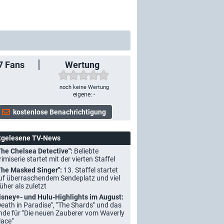
7
Fans
Wertung
noch keine Wertung
eigene: -
tgelesene TV-News
The Chelsea Detective":
Beliebte
rimiserie startet mit der vierten Staffel
The Masked Singer":
13. Staffel startet
uf überraschendem Sendeplatz und viel
rüher als zuletzt
isney+- und Hulu-Highlights im August:
Death in Paradise", "The Shards" und das
nde für "Die neuen Zauberer vom Waverly
lace"