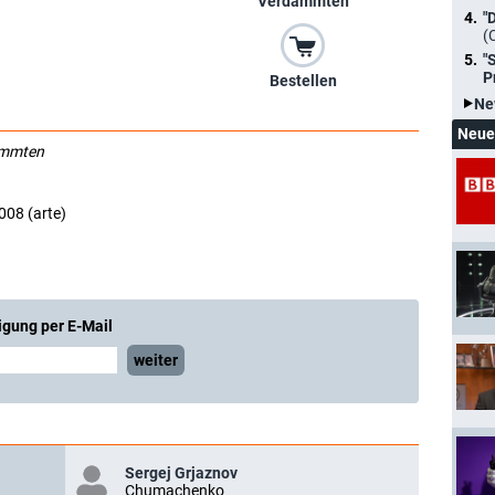
Verdammten
"
(
"
P
Bestellen
Ne
Neue
ammten
008 (arte)
igung per E-Mail
weiter
Sergej Grjaznov
Chumachenko