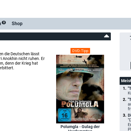
m
Shop
0
DVD-Tipp
en die Deutschen lässt
ri Anokhin nicht ruhen. Er
en, denn der Krieg hat
rbittert.
Meis
"
K
"
a
f
D
"
E
Polumgla - Gulag der
P