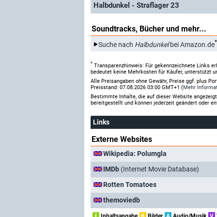
Halbdunkel - Straflager 23
Soundtracks, Bücher und mehr...
*
Suche nach
Halbdunkel
bei Amazon.de
*
Transparenzhinweis: Für gekennzeichnete Links er
bedeutet keine Mehrkosten für Käufer, unterstützt u
Alle Preisangaben ohne Gewähr, Preise ggf. plus Po
Preisstand: 07.08.2026 03:00 GMT+1 (
Mehr Informa
Bestimmte Inhalte, die auf dieser Website angezei
bereitgestellt und können jederzeit geändert oder en
Links
Externe Websites
Wikipedia: Polumgla
IMDb
(Internet Movie Database)
Rotten Tomatoes
themoviedb
I
Inhaltsangabe
B
Bilder
A
Audio/Musik
V