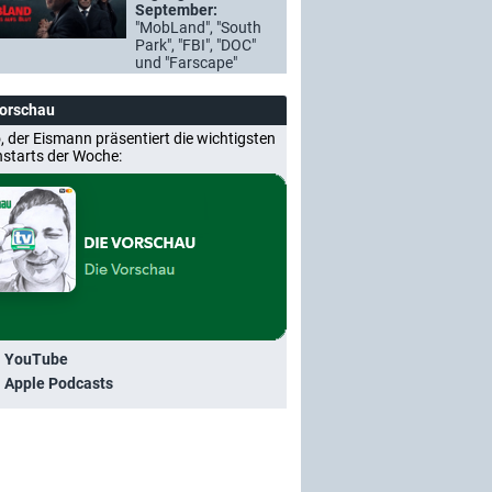
September:
"MobLand", "South
Park", "FBI", "DOC"
und "Farscape"
Vorschau
, der Eismann präsentiert die wichtigsten
nstarts der Woche:
i YouTube
i Apple Podcasts