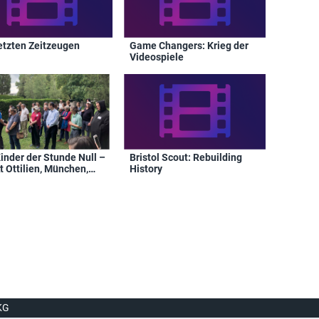
letzten Zeitzeugen
Game Changers: Krieg der
Videospiele
inder der Stunde Null –
Bristol Scout: Rebuilding
t Ottilien, München,
History
salem
KG