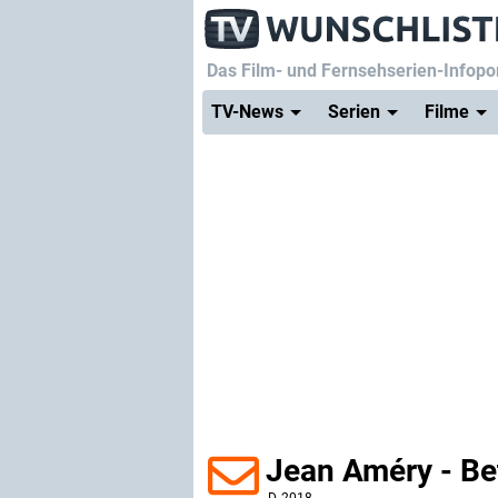
Das Film- und Fernsehserien-Infopor
TV-News
Serien
Filme
Jean Améry - Be