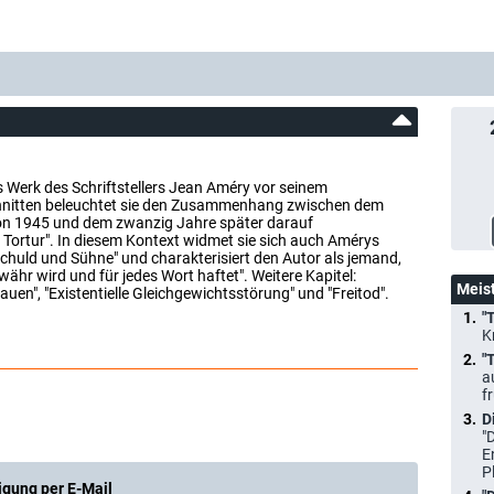
s Werk des Schriftstellers Jean Améry vor seinem
chnitten beleuchtet sie den Zusammenhang zwischen dem
on 1945 und dem zwanzig Jahre später darauf
 Tortur". In diesem Kontext widmet sie sich auch Amérys
huld und Sühne" und charakterisiert den Autor als jemand,
währ wird und für jedes Wort haftet". Weitere Kapitel:
Meis
auen", "Existentielle Gleichgewichtsstörung" und "Freitod".
"
K
"
a
f
D
"
E
P
igung per E-Mail