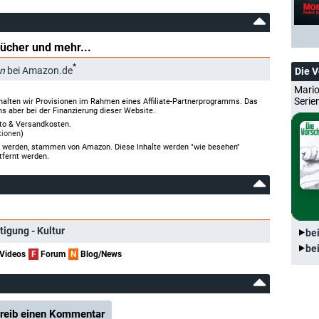
Bücher und mehr...
*
en
bei Amazon.de
Die 
Mario
Serie
halten wir Provisionen im Rahmen eines Affiliate-Partnerprogramms. Das
ns aber bei der Finanzierung dieser Website.
rto & Versandkosten.
tionen
)
gt werden, stammen von Amazon. Diese Inhalte werden "wie besehen"
tfernt werden.
tigung - Kultur
be
be
Videos
F
Forum
N
Blog/News
reib einen Kommentar