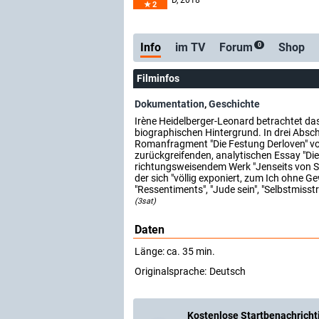
D
, 2018
2
Info
im TV
Forum
Shop
0
Filminfos
Dokumentation
,
Geschichte
Irène Heidelberger-Leonard betrachtet da
biographischen Hintergrund. In drei Abs
Romanfragment "Die Festung Derloven" v
zurückgreifenden, analytischen Essay "Die
richtungsweisendem Werk "Jenseits von Sc
der sich "völlig exponiert, zum Ich ohne Ge
"Ressentiments", "Jude sein", "Selbstmisstr
(3sat)
Daten
Länge: ca. 35 min.
Originalsprache:
Deutsch
Kostenlose Startbenachricht