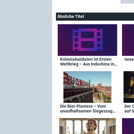
Ähnliche Titel
Kolonialsoldaten im Ersten
Israe
Weltkrieg – Aus Indochina in
Europas Schützengräben
Die Bier-Pioniere – Vom
Der 
unaufhaltsamen Siegeszug
auf 
deutscher Brauereifamilien in
den USA