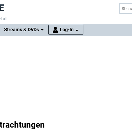
tal
Streams & DVDs
Log-In
trachtungen