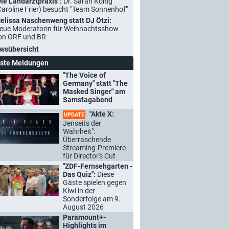
Die Landarztpraxis":
Dr. Sarah König
Caroline Frier) besucht "Team Sonnenhof"
elissa Naschenweng statt DJ Ötzi:
eue Moderatorin für Weihnachtsshow
on ORF und BR
wsübersicht
ste Meldungen
"The Voice of
Germany" statt "The
Masked Singer" am
Samstagabend
"Akte X:
UPDATE
Jenseits der
Wahrheit":
Überraschende
Streaming-Premiere
für Director's Cut
"ZDF-Fernsehgarten -
Das Quiz":
Diese
Gäste spielen gegen
Kiwi in der
Sonderfolge am 9.
August 2026
Paramount+-
Highlights im