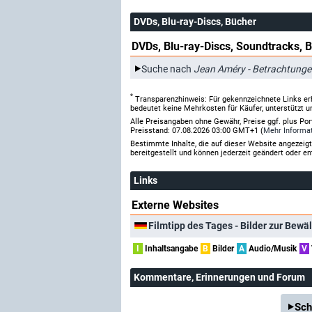
DVDs, Blu-ray-Discs, Bücher
DVDs, Blu-ray-Discs, Soundtracks, 
Suche nach
Jean Améry - Betrachtung
*
Transparenzhinweis: Für gekennzeichnete Links er
bedeutet keine Mehrkosten für Käufer, unterstützt u
Alle Preisangaben ohne Gewähr, Preise ggf. plus Po
Preisstand: 07.08.2026 03:00 GMT+1 (
Mehr Informa
Bestimmte Inhalte, die auf dieser Website angezei
bereitgestellt und können jederzeit geändert oder en
Links
Externe Websites
Filmtipp des Tages - Bilder zur Bewäl
I
Inhaltsangabe
B
Bilder
A
Audio/Musik
V
Kommentare
, Erinnerungen und Forum
Sch