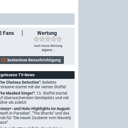
2
Fans
Wertung
noch keine Wertung
eigene: -
tgelesene TV-News
The Chelsea Detective":
Beliebte
rimiserie startet mit der vierten Staffel
The Masked Singer":
13. Staffel startet
uf überraschendem Sendeplatz und viel
rüher als zuletzt
isney+- und Hulu-Highlights im August:
Death in Paradise", "The Shards" und das
nde für "Die neuen Zauberer vom Waverly
lace"