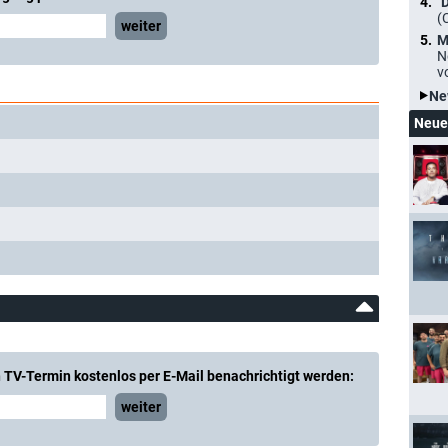
"
(
weiter
M
N
v
Ne
Neue
 TV-Termin kostenlos per E-Mail benachrichtigt werden:
weiter