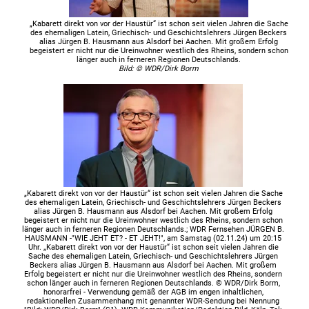
„Kabarett direkt von vor der Haustür“ ist schon seit vielen Jahren die Sache
des ehemaligen Latein, Griechisch- und Geschichtslehrers Jürgen Beckers
alias Jürgen B. Hausmann aus Alsdorf bei Aachen. Mit großem Erfolg
begeistert er nicht nur die Ureinwohner westlich des Rheins, sondern schon
länger auch in ferneren Regionen Deutschlands.
Bild: © WDR/Dirk Borm
„Kabarett direkt von vor der Haustür“ ist schon seit vielen Jahren die Sache
des ehemaligen Latein, Griechisch- und Geschichtslehrers Jürgen Beckers
alias Jürgen B. Hausmann aus Alsdorf bei Aachen. Mit großem Erfolg
begeistert er nicht nur die Ureinwohner westlich des Rheins, sondern schon
länger auch in ferneren Regionen Deutschlands.; WDR Fernsehen JÜRGEN B.
HAUSMANN -"WIE JEHT ET? - ET JEHT!", am Samstag (02.11.24) um 20:15
Uhr. „Kabarett direkt von vor der Haustür“ ist schon seit vielen Jahren die
Sache des ehemaligen Latein, Griechisch- und Geschichtslehrers Jürgen
Beckers alias Jürgen B. Hausmann aus Alsdorf bei Aachen. Mit großem
Erfolg begeistert er nicht nur die Ureinwohner westlich des Rheins, sondern
schon länger auch in ferneren Regionen Deutschlands. © WDR/Dirk Borm,
honorarfrei - Verwendung gemäß der AGB im engen inhaltlichen,
redaktionellen Zusammenhang mit genannter WDR-Sendung bei Nennung