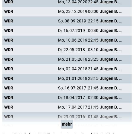
WDR
Mo, 13.04.2020
22:45
Jürgen B. Hausmann - "Wie jeht et? - Et jeht!"
WDR
Mo, 23.12.2019
00:00
Jürgen B. Hausmann - "Wie jeht et? - Et jeht!"
WDR
So, 08.09.2019
22:15
Jürgen B. Hausmann - "Wie jeht et? - Et jeht!"
WDR
Di, 16.07.2019
00:40
Jürgen B. Hausmann - "Wie jeht et? - Et jeht!"
WDR
Mo, 10.06.2019
22:45
Jürgen B. Hausmann - "Wie jeht et? - Et jeht!"
WDR
Di, 22.05.2018
03:10
Jürgen B. Hausmann - "Wie jeht et? - Et jeht!"
WDR
Mo, 21.05.2018
23:25
Jürgen B. Hausmann - "Wie jeht et? - Et jeht!"
WDR
Mo, 02.04.2018
21:45
Jürgen B. Hausmann - "Wie jeht et? - Et jeht!"
WDR
Mo, 01.01.2018
23:15
Jürgen B. Hausmann - "Wie jeht et? - Et jeht!"
WDR
So, 16.07.2017
21:45
Jürgen B. Hausmann - "Wie jeht et? - Et jeht!"
WDR
Di, 18.04.2017
02:30
Jürgen B. Hausmann - "Wie jeht et? - Et jeht!"
WDR
Mo, 17.04.2017
21:45
Jürgen B. Hausmann - "Wie jeht et? - Et jeht!"
WDR
Di, 29.03.2016
01:45
Jürgen B. Hausmann - "Wie jeht et? - Et jeht!"
mehr
WDR
Mo, 28.03.2016
21:45
Jürgen B. Hausmann - "Wie jeht et? - Et jeht!"