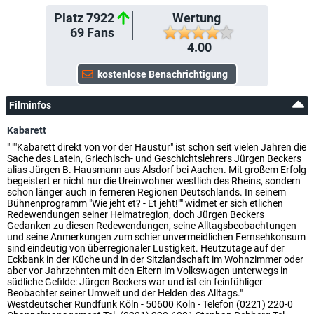
Platz 7922
Wertung
69
Fans
4.00
Filminfos
Kabarett
" ""Kabarett direkt von vor der Haustür" ist schon seit vielen Jahren die
Sache des Latein, Griechisch- und Geschichtslehrers Jürgen Beckers
alias Jürgen B. Hausmann aus Alsdorf bei Aachen. Mit großem Erfolg
begeistert er nicht nur die Ureinwohner westlich des Rheins, sondern
schon länger auch in ferneren Regionen Deutschlands. In seinem
Bühnenprogramm "Wie jeht et? - Et jeht!"" widmet er sich etlichen
Redewendungen seiner Heimatregion, doch Jürgen Beckers
Gedanken zu diesen Redewendungen, seine Alltagsbeobachtungen
und seine Anmerkungen zum schier unvermeidlichen Fernsehkonsum
sind eindeutig von überregionaler Lustigkeit. Heutzutage auf der
Eckbank in der Küche und in der Sitzlandschaft im Wohnzimmer oder
aber vor Jahrzehnten mit den Eltern im Volkswagen unterwegs in
südliche Gefilde: Jürgen Beckers war und ist ein feinfühliger
Beobachter seiner Umwelt und der Helden des Alltags."
Westdeutscher Rundfunk Köln - 50600 Köln - Telefon (0221) 220-0