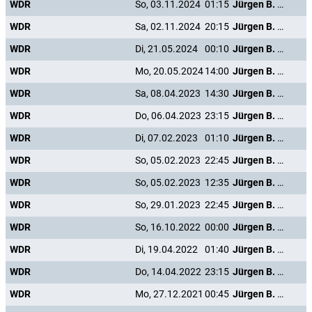
WDR
So, 03.11.2024
01:15
Jürgen B. Hausmann - "Wie jeht et? - Et jeht!"
WDR
Sa, 02.11.2024
20:15
Jürgen B. Hausmann - "Wie jeht et? - Et jeht!"
WDR
Di, 21.05.2024
00:10
Jürgen B. Hausmann - "Wie jeht et? - Et jeht!"
WDR
Mo, 20.05.2024
14:00
Jürgen B. Hausmann - "Wie jeht et? - Et jeht!"
WDR
Sa, 08.04.2023
14:30
Jürgen B. Hausmann - "Wie jeht et? - Et jeht!"
WDR
Do, 06.04.2023
23:15
Jürgen B. Hausmann - "Wie jeht et? - Et jeht!"
WDR
Di, 07.02.2023
01:10
Jürgen B. Hausmann - "Wie jeht et? - Et jeht!"
WDR
So, 05.02.2023
22:45
Jürgen B. Hausmann - "Wie jeht et? - Et jeht!"
WDR
So, 05.02.2023
12:35
Jürgen B. Hausmann - "Wie jeht et? - Et jeht!"
WDR
So, 29.01.2023
22:45
Jürgen B. Hausmann - "Wie jeht et? - Et jeht!"
WDR
So, 16.10.2022
00:00
Jürgen B. Hausmann - "Wie jeht et? - Et jeht!"
WDR
Di, 19.04.2022
01:40
Jürgen B. Hausmann - "Wie jeht et? - Et jeht!"
WDR
Do, 14.04.2022
23:15
Jürgen B. Hausmann - "Wie jeht et? - Et jeht!"
WDR
Mo, 27.12.2021
00:45
Jürgen B. Hausmann - "Wie jeht et? - Et jeht!"