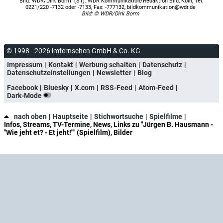
"Bild: WDR/Dirk Borm" (S1). WDR Kommunikation/Redaktion Bild, Köln, Tel:
0221/220 -7132 oder -7133, Fax: -777132, bildkommunikation@wdr.de
Bild: © WDR/Dirk Borm
© 1998 - 2026 imfernsehen GmbH & Co. KG
Impressum
Kontakt
Werbung schalten
Datenschutz
Datenschutzeinstellungen
Newsletter
Blog
Facebook
Bluesky
X.com
RSS-Feed
Atom-Feed
Dark-Mode
nach oben
Hauptseite
Stichwortsuche
Spielfilme
Infos, Streams, TV-Termine, News, Links zu "Jürgen B. Hausmann -
"Wie jeht et? - Et jeht!"" (Spielfilm), Bilder