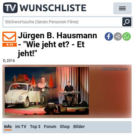
Jürgen B. Hausmann
- "Wie jeht et? - Et
69
jeht!"
D
, 2016
WDR/Dirk Borm
Info
im TV
Top 3
Forum
Shop
Bilder