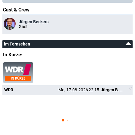
Cast & Crew
Jürgen Beckers
Gast
im Fernsehen
In Kürze:
IN KÜRZE
WDR
Mo, 17.08.2026
22:15
Jürgen B. Hausmann - "Wie jeht et? - Et jeht!"