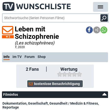
Leben mit
Schizophrenie
2
(Les schizophrènes)
F
, 2020
Info
im TV
Forum
Shop
2
Fans
Wertung
Filminfos
Dokumentation
,
Gesellschaft
,
Gesundheit / Medizin & Fitness
,
Reportage