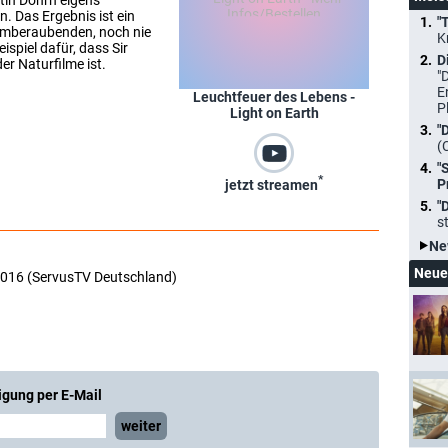
tin Dohrn eigens
n. Das Ergebnis ist ein
"
temberaubenden, noch nie
K
spiel dafür, dass Sir
D
r Naturfilme ist.
"
E
Leuchtfeuer des Lebens -
P
Light on Earth
"
(
"
*
P
jetzt streamen
"
s
Ne
Neue
2016 (ServusTV Deutschland)
igung per E-Mail
weiter