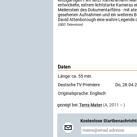
einzigartigen Film setzt Kameramann Mar
entwickelte, extrem lichtstarke Kameras ei
Meilenstein des Dokumentarfilms - mit a
gesehenen Aufnahmen und ein weiteres Bei
David Attenborough eine wahre Legende de
(GEO Television)
Daten
Länge: ca. 55 min.
Deutsche TV-Premiere
Do, 28.04.
Originalsprache:
Englisch
gezeigt bei:
Terra Mater
(A, 2011 – )
Kostenlose Startbenachricht