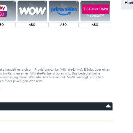
be
MagentaTV
BO
ABO
ABO
ABO
 handelt es sich um Provisions-Links (Affiliate-Links). Erfolgt über einen
onen im Rahmen eines Affiliate-Partnerprogramms. Das bedeutet keine
Finanzierung dieser Website. Alle Preise inkl. MwSt. und ggf. zuzüglich
 auf der jeweiligen Webseite.
.