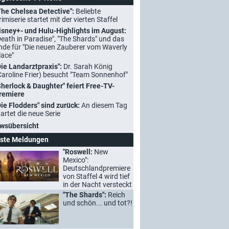
The Chelsea Detective":
Beliebte
rimiserie startet mit der vierten Staffel
isney+- und Hulu-Highlights im August:
Death in Paradise", "The Shards" und das
nde für "Die neuen Zauberer vom Waverly
lace"
Die Landarztpraxis":
Dr. Sarah König
Caroline Frier) besucht "Team Sonnenhof"
Sherlock & Daughter" feiert Free-TV-
remiere
Die Flodders" sind zurück:
An diesem Tag
tartet die neue Serie
wsübersicht
ste Meldungen
"Roswell:
New
Mexico":
Deutschlandpremiere
von Staffel 4 wird tief
in der Nacht versteckt
"The Shards":
Reich
und schön... und tot?!