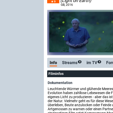
(Light on Earth)
9
GB
, 2016
Info
Streams
im TV
Fo
8
4
Filminfos
Dokumentation
Leuchtende Würmer und glühende Meeres
Evolution haben zahllose Lebewesen die Fä
eigenes Licht zu produzieren - aber das is
der Natur. Vielmehr geht es für diese Wes
überleben, Beute anzulocken oder Feinde
Artgenossen zu warnen oder einen Partner