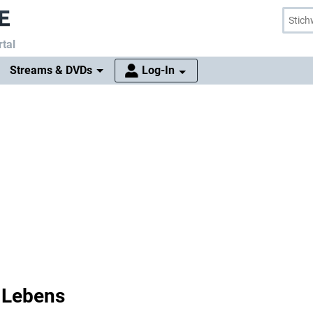
tal
Streams & DVDs
Log-In
 Lebens