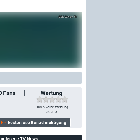
Servus TV
9
Fans
Wertung
noch keine Wertung
eigene: -
tgelesene TV-News