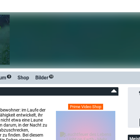
rum
Shop
Bilder
0
10
Prime Video Shop
bewohner: im Laufe der
higkeit entwickelt, ihr
t nicht etwa eine Laune
en darum, in der Nacht zu
 abzuschrecken,
 zu finden. Bei diesem
Meis