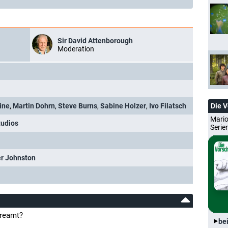
Sir David Attenborough
Moderation
ine
,
Martin Dohrn
,
Steve Burns
,
Sabine Holzer
,
Ivo Filatsch
Die 
Mario
tudios
Serie
er Johnston
treamt?
be