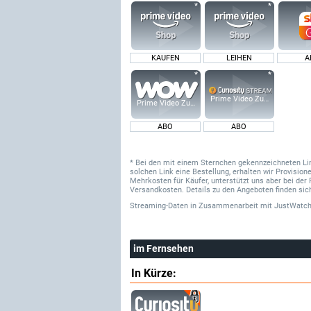
KAUFEN
LEIHEN
A
Prime Video Zusatz-Kanäle
Prime Video Zusatz-Kanäle
ABO
ABO
* Bei den mit einem Sternchen gekennzeichneten Links
solchen Link eine Bestellung, erhalten wir Provisi
Mehrkosten für Käufer, unterstützt uns aber bei der 
Versandkosten. Details zu den Angeboten finden sich
Streaming-Daten
in Zusammenarbeit mit
JustWatch
im Fernsehen
In Kürze: