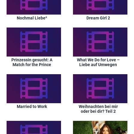
Nochmal Liebe²
Dream Girl 2
Prinzessin gesucht: A
What We Do for Love –
Match for the Prince
Liebe auf Umwegen
Married to Work
Weihnachten bei mir
oder bei dir? Teil 2