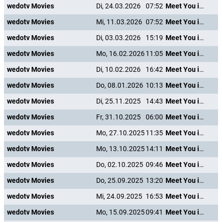
wedotv Movies
Di, 24.03.2026
07:52
Meet You in Scotland
wedotv Movies
Mi, 11.03.2026
07:52
Meet You in Scotland
wedotv Movies
Di, 03.03.2026
15:19
Meet You in Scotland
wedotv Movies
Mo, 16.02.2026
11:05
Meet You in Scotland
wedotv Movies
Di, 10.02.2026
16:42
Meet You in Scotland
wedotv Movies
Do, 08.01.2026
10:13
Meet You in Scotland
wedotv Movies
Di, 25.11.2025
14:43
Meet You in Scotland
wedotv Movies
Fr, 31.10.2025
06:00
Meet You in Scotland
wedotv Movies
Mo, 27.10.2025
11:35
Meet You in Scotland
wedotv Movies
Mo, 13.10.2025
14:11
Meet You in Scotland
wedotv Movies
Do, 02.10.2025
09:46
Meet You in Scotland
wedotv Movies
Do, 25.09.2025
13:20
Meet You in Scotland
wedotv Movies
Mi, 24.09.2025
16:53
Meet You in Scotland
wedotv Movies
Mo, 15.09.2025
09:41
Meet You in Scotland