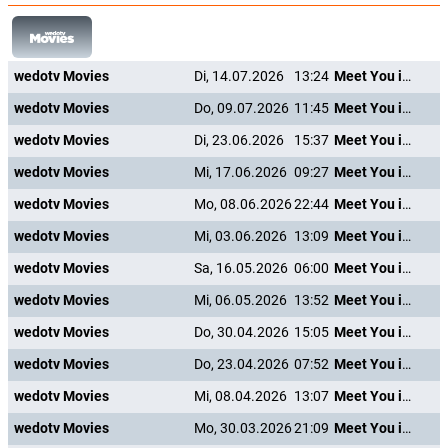
wedotv Movies
Di, 14.07.2026
13:24
Meet You in Scotland
wedotv Movies
Do, 09.07.2026
11:45
Meet You in Scotland
wedotv Movies
Di, 23.06.2026
15:37
Meet You in Scotland
wedotv Movies
Mi, 17.06.2026
09:27
Meet You in Scotland
wedotv Movies
Mo, 08.06.2026
22:44
Meet You in Scotland
wedotv Movies
Mi, 03.06.2026
13:09
Meet You in Scotland
wedotv Movies
Sa, 16.05.2026
06:00
Meet You in Scotland
wedotv Movies
Mi, 06.05.2026
13:52
Meet You in Scotland
wedotv Movies
Do, 30.04.2026
15:05
Meet You in Scotland
wedotv Movies
Do, 23.04.2026
07:52
Meet You in Scotland
wedotv Movies
Mi, 08.04.2026
13:07
Meet You in Scotland
wedotv Movies
Mo, 30.03.2026
21:09
Meet You in Scotland