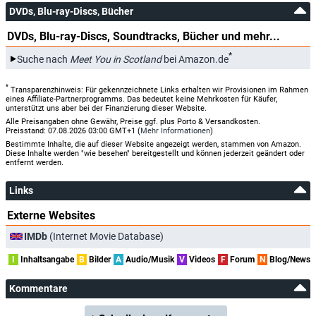
DVDs, Blu-ray-Discs, Bücher
DVDs, Blu-ray-Discs, Soundtracks, Bücher und mehr...
*
Suche nach
Meet You in Scotland
bei Amazon.de
*
Transparenzhinweis: Für gekennzeichnete Links erhalten wir Provisionen im Rahmen
eines Affiliate-Partnerprogramms. Das bedeutet keine Mehrkosten für Käufer,
unterstützt uns aber bei der Finanzierung dieser Website.
Alle Preisangaben ohne Gewähr, Preise ggf. plus Porto & Versandkosten.
Preisstand: 07.08.2026 03:00 GMT+1 (
Mehr Informationen
)
Bestimmte Inhalte, die auf dieser Website angezeigt werden, stammen von Amazon.
Diese Inhalte werden "wie besehen" bereitgestellt und können jederzeit geändert oder
entfernt werden.
Links
Externe Websites
IMDb
(Internet Movie Database)
I
Inhaltsangabe
B
Bilder
A
Audio/Musik
V
Videos
F
Forum
N
Blog/News
Kommentare