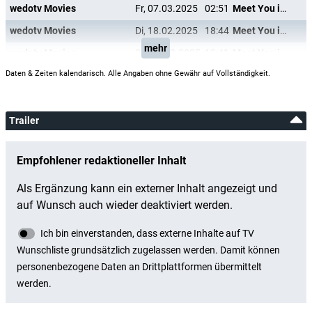
wedotv Movies
Fr, 07.03.2025
02:51
Meet You in Scotland
wedotv Movies
Di, 18.02.2025
18:44
Meet You in Scotland
mehr
wedotv Movies
Sa, 15.02.2025
18:41
Meet You in Scotland
Daten & Zeiten kalendarisch. Alle Angaben ohne Gewähr auf Vollständigkeit.
Trailer