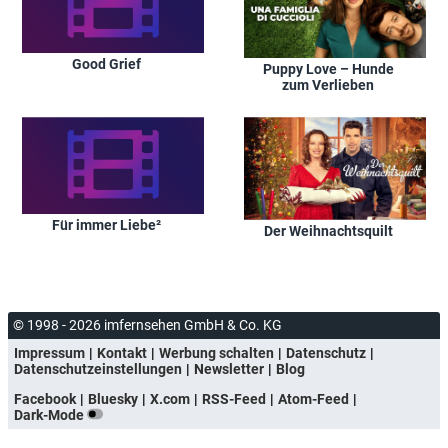
Good Grief
Puppy Love – Hunde
zum Verlieben
Für immer Liebe²
Der Weihnachtsquilt
© 1998 - 2026 imfernsehen GmbH & Co. KG
Impressum
Kontakt
Werbung schalten
Datenschutz
Datenschutzeinstellungen
Newsletter
Blog
Facebook
Bluesky
X.com
RSS-Feed
Atom-Feed
Dark-Mode