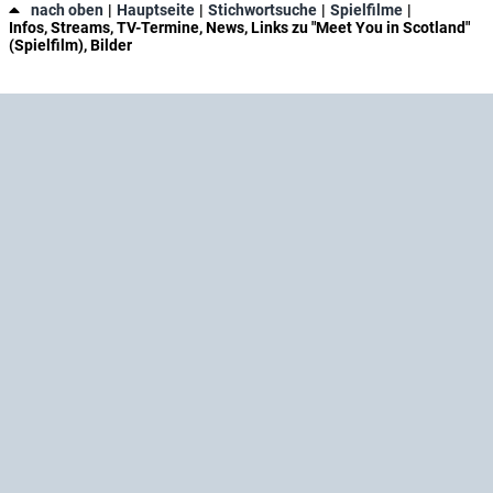
nach oben
Hauptseite
Stichwortsuche
Spielfilme
Infos, Streams, TV-Termine, News, Links zu "Meet You in Scotland"
(Spielfilm), Bilder