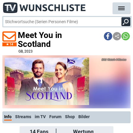
Meet You in
Scotland
14
GB
, 2023
Watch 4 Movies
Info
Streams
im TV
Forum
Shop
Bilder
14
Fans
Wertung