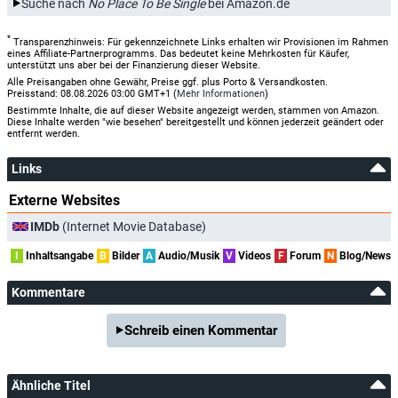
Suche nach
No Place To Be Single
bei Amazon.de
*
Transparenzhinweis: Für gekennzeichnete Links erhalten wir Provisionen im Rahmen
eines Affiliate-Partnerprogramms. Das bedeutet keine Mehrkosten für Käufer,
unterstützt uns aber bei der Finanzierung dieser Website.
Alle Preisangaben ohne Gewähr, Preise ggf. plus Porto & Versandkosten.
Preisstand: 08.08.2026 03:00 GMT+1 (
Mehr Informationen
)
Bestimmte Inhalte, die auf dieser Website angezeigt werden, stammen von Amazon.
Diese Inhalte werden "wie besehen" bereitgestellt und können jederzeit geändert oder
entfernt werden.
Links
Externe Websites
IMDb
(Internet Movie Database)
I
Inhaltsangabe
B
Bilder
A
Audio/Musik
V
Videos
F
Forum
N
Blog/News
Kommentare
Schreib einen Kommentar
Ähnliche Titel