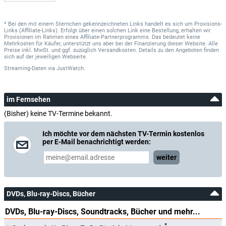
* Bei den mit einem Sternchen gekennzeichneten Links handelt es sich um Provisions-
Links (Affiliate-Links). Erfolgt über einen solchen Link eine Bestellung, erhalten wir
Provisionen im Rahmen eines Affiliate-Partnerprogramms. Das bedeutet keine
Mehrkosten für Käufer, unterstützt uns aber bei der Finanzierung dieser Website. Alle
Preise inkl. MwSt. und ggf. zuzüglich Versandkosten. Details zu den Angeboten finden
sich auf der jeweiligen Webseite.
Streaming-Daten
via
JustWatch.
im Fernsehen
(Bisher) keine TV-Termine bekannt.
Ich möchte vor dem nächsten TV-Termin kostenlos
per E-Mail benachrichtigt werden:
weiter
DVDs, Blu-ray-Discs, Bücher
DVDs, Blu-ray-Discs, Soundtracks, Bücher und mehr...
*