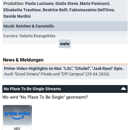
Produktion:
Paola Lucisano
,
Giulio Steve
,
Maria Panicucci
,
Elisabetta Trautteur
,
Beatrice Belli
,
Fabiomassimo Dell'Orco
,
Davide Nardini
Musik:
Ratchev & Carratello
Kamera:
Valerio Evangelista
mehr
Schnitt:
Luciana Pandolfelli
News & Meldungen
Prime-Video-Highlights im Mai: "LOL", "Citadel", "Jack Ryan"-Spielfilm und "Spider-Noir"
Auch "Good Omens"-Finale und "Off Campus" (29.04.2026)
No Place To Be Single Streams
Wo wird "No Place To Be Single" gestreamt?
ABO