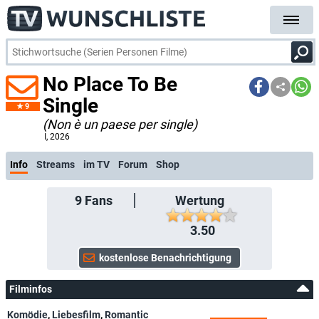
No Place To Be
Single
9
(Non è un paese per single)
I
, 2026
Info
Streams
im TV
Forum
Shop
9
Fans
Wertung
3.50
Filminfos
Komödie
,
Liebesfilm
,
Romantic