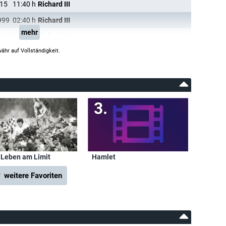
015
11:40
h
Richard III
999
02:40
h
Richard III
mehr
1998
00:10
h
Richard III
ähr auf Vollständigkeit.
 Leben am Limit
Hamlet
 weitere Favoriten