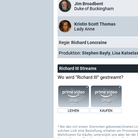
Jim Broadbent
Duke of Buckingham
Kristin Scott Thomas
Lady Anne
Regie:
Richard Loncraine
Produktion:
Stephen Bayly
,
Lisa Katsela
Richard III Streams
Wo wird "Richard III" gestreamt?
LEIHEN
KAUFEN
* Bei den mit einem Sternchen gekennzeichneten Links
solchen Link eine Bestellung, erhalten wir Provisi
Mehrkosten für Käufer, unterstützt uns aber bei der 