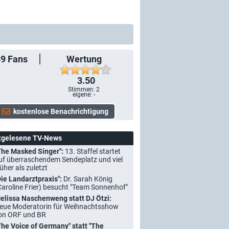
49
Fans
Wertung
3.50
Stimmen:
2
eigene: -
tgelesene TV-News
The Masked Singer":
13. Staffel startet
uf überraschendem Sendeplatz und viel
rüher als zuletzt
Die Landarztpraxis":
Dr. Sarah König
Caroline Frier) besucht "Team Sonnenhof"
elissa Naschenweng statt DJ Ötzi:
eue Moderatorin für Weihnachtsshow
on ORF und BR
The Voice of Germany" statt "The