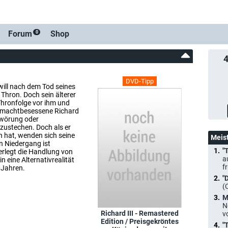
Forum
Shop
0
DVD-Tipp
will nach dem Tod seines
 Thron. Doch sein älterer
Thronfolge vor ihm und
r machtbesessene Richard
chwörung oder
zustechen. Doch als er
en hat, wenden sich seine
Meis
n Niedergang ist
"
verlegt die Handlung von
a
n eine Alternativrealität
f
 Jahren.
"
(
M
N
Richard III - Remastered
v
Edition / Preisgekröntes
"