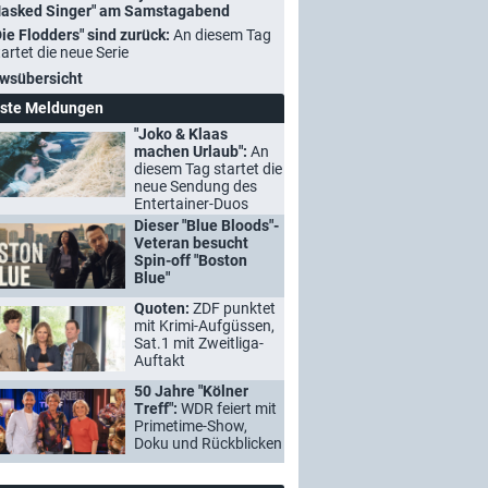
asked Singer" am Samstagabend
Die Flodders" sind zurück:
An diesem Tag
tartet die neue Serie
wsübersicht
ste Meldungen
"Joko & Klaas
machen Urlaub":
An
diesem Tag startet die
neue Sendung des
Entertainer-Duos
Dieser "Blue Bloods"-
Veteran besucht
Spin-off "Boston
Blue"
Quoten:
ZDF punktet
mit Krimi-Aufgüssen,
Sat.1 mit Zweitliga-
Auftakt
50 Jahre "Kölner
Treff":
WDR feiert mit
Primetime-Show,
Doku und Rückblicken