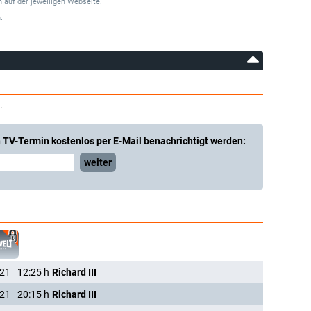
 auf der jeweiligen Webseite.
.
.
 TV-Termin kostenlos per E-Mail benachrichtigt werden:
weiter
021
12:25
h
Richard III
021
20:15
h
Richard III