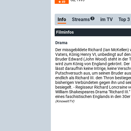
GB
, 1995
49
Info
Streams
im TV
Top 3
2
Filminfos
Drama
Der missgebildete Richard (Ian McKellen) 
Vaters, König Henry VI, unbedingt auf den
Bruder Edward (John Wood) steht in der 
wird zum König von England gekrönt. De
lässt daraufhin keine Intrige, keine Vers
Putschversuch aus, um seinen Bruder aus
endlich als Richard III. den Thron bestieg
bisherigen Verbündeten gegen ihn und sei
besiegelt. - Regisseur Richard Loncraine 
William Shakespeares Drama "Richard III." i
eines faschistischen Englands in den 30er
(KinoweltTV)