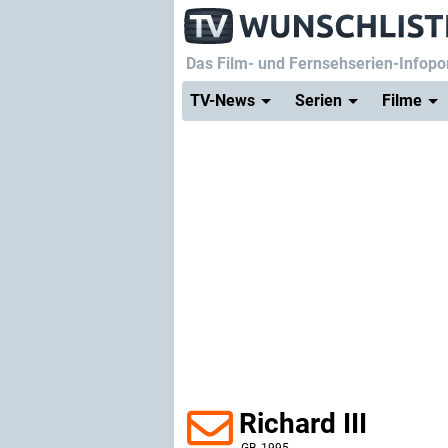
Das Film- und Fernsehserien-Infopor
TV-News
Serien
Filme
Richard III