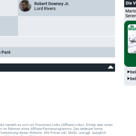
Die 
Robert Downey Jr.
Lord Rivers
Mario
Serie
s Paré
be
be
 handelt es sich um Provisions-Links (Affiliate-Links). Erfolgt über einen
onen im Rahmen eines Affiliate-Partnerprogramms. Das bedeutet keine
Finanzierung dieser Website. Alle Preise inkl. MwSt. und ggf. zuzüglich