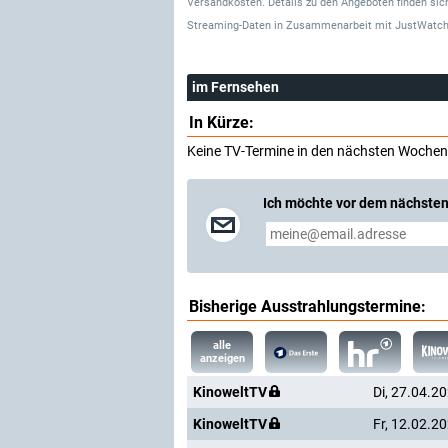
Versandkosten. Details zu den Angeboten finden sich
Streaming-Daten
in Zusammenarbeit mit
JustWatch
im Fernsehen
In Kürze:
Keine TV-Termine in den nächsten Wochen
Ich möchte vor dem nächsten
Bisherige Ausstrahlungstermine:
alle
anzeigen
KinoweltTV
Di, 27.04.2
KinoweltTV
Fr, 12.02.2