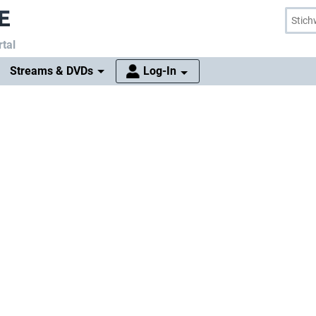
tal
Streams & DVDs
Log-In