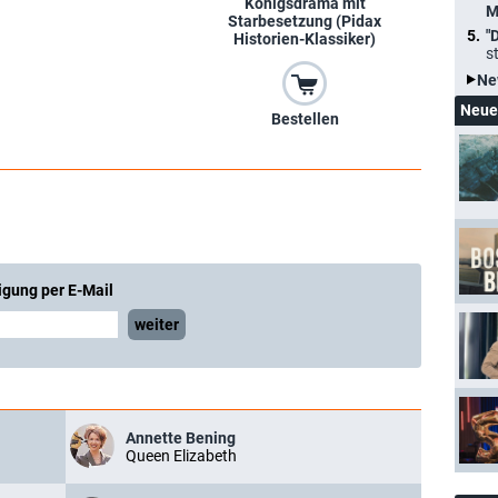
Königsdrama mit
M
Starbesetzung (Pidax
"
Historien-Klassiker)
s
Ne
Neue
Bestellen
igung per E-Mail
weiter
Annette Bening
Queen Elizabeth