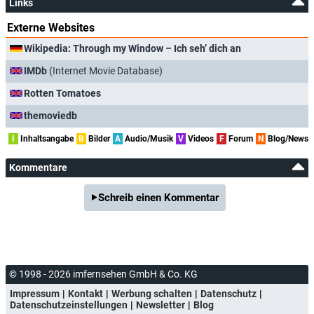
Links
Externe Websites
Wikipedia: Through my Window – Ich seh’ dich an
IMDb
(Internet Movie Database)
Rotten Tomatoes
themoviedb
I
Inhaltsangabe
B
Bilder
A
Audio/Musik
V
Videos
F
Forum
N
Blog/News
Kommentare
Schreib einen Kommentar
© 1998 - 2026 imfernsehen GmbH & Co. KG
Impressum
Kontakt
Werbung schalten
Datenschutz
Datenschutzeinstellungen
Newsletter
Blog