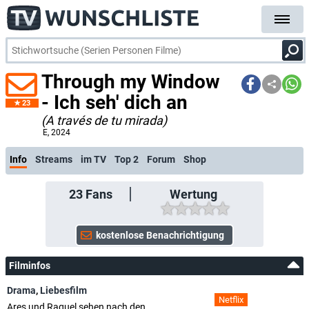
Through my Window
- Ich seh' dich an
23
(A través de tu mirada)
E
, 2024
Info
Streams
im TV
Top 2
Forum
Shop
23
Fans
Wertung
Filminfos
Drama
,
Liebesfilm
Netflix
Ares und Raquel sehen nach den