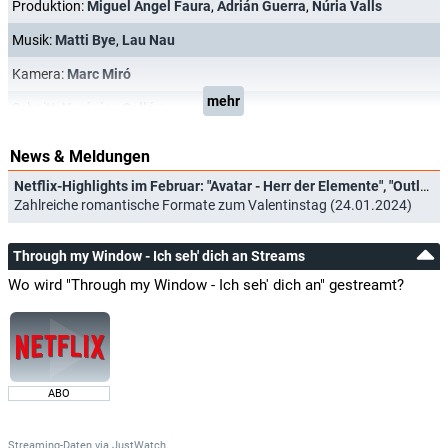
Produktion:
Miguel Angel Faura
,
Adrián Guerra
,
Núria Valls
Musik:
Matti Bye
,
Lau Nau
Kamera:
Marc Miró
mehr
Schnitt:
Verónica Callón
News & Meldungen
Netflix-Highlights im Februar: "Avatar - Herr der Elemente", "Outlander" und "Drive to Survive"
Zahlreiche romantische Formate zum Valentinstag (24.01.2024)
Through my Window - Ich seh' dich an Streams
Wo wird "Through my Window - Ich seh' dich an" gestreamt?
ABO
Streaming-Daten
via
JustWatch.