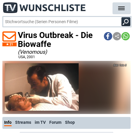
Virus Outbreak - Die
Biowaffe
21
(Venomous)
USA
, 2001
Tele 5
Info
Streams
im TV
Forum
Shop