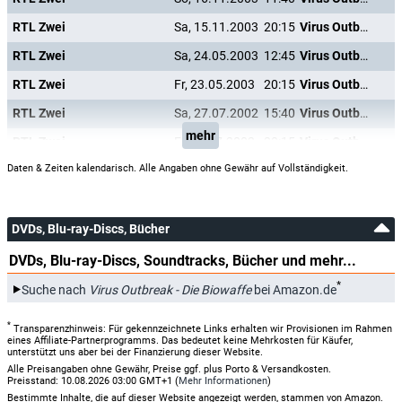
RTL Zwei
Sa, 15.11.2003
20:15
Virus Outbreak - Die Biowaffe
RTL Zwei
Sa, 24.05.2003
12:45
Virus Outbreak - Die Biowaffe
RTL Zwei
Fr, 23.05.2003
20:15
Virus Outbreak - Die Biowaffe
RTL Zwei
Sa, 27.07.2002
15:40
Virus Outbreak - Die Biowaffe
mehr
RTL Zwei
Fr, 26.07.2002
20:15
Virus Outbreak - Die Biowaffe
Daten & Zeiten kalendarisch. Alle Angaben ohne Gewähr auf Vollständigkeit.
DVDs, Blu-ray-Discs, Bücher
DVDs, Blu-ray-Discs, Soundtracks, Bücher und mehr...
*
Suche nach
Virus Outbreak - Die Biowaffe
bei Amazon.de
*
Transparenzhinweis: Für gekennzeichnete Links erhalten wir Provisionen im Rahmen
eines Affiliate-Partnerprogramms. Das bedeutet keine Mehrkosten für Käufer,
unterstützt uns aber bei der Finanzierung dieser Website.
Alle Preisangaben ohne Gewähr, Preise ggf. plus Porto & Versandkosten.
Preisstand: 10.08.2026 03:00 GMT+1 (
Mehr Informationen
)
Bestimmte Inhalte, die auf dieser Website angezeigt werden, stammen von Amazon.