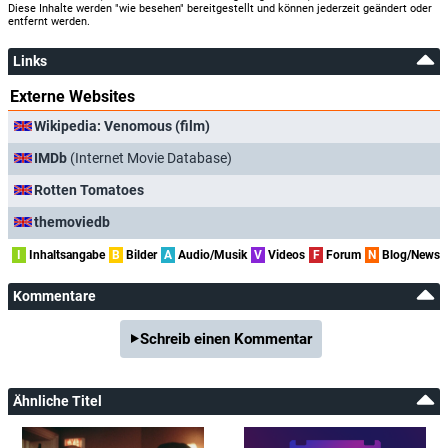
Diese Inhalte werden "wie besehen" bereitgestellt und können jederzeit geändert oder
entfernt werden.
Links
Externe Websites
Wikipedia: Venomous (film)
IMDb
(Internet Movie Database)
Rotten Tomatoes
themoviedb
I
Inhaltsangabe
B
Bilder
A
Audio/Musik
V
Videos
F
Forum
N
Blog/News
Kommentare
Schreib einen Kommentar
Ähnliche Titel