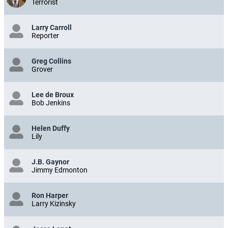
Terrorist
Larry Carroll
Reporter
Greg Collins
Grover
Lee de Broux
Bob Jenkins
Helen Duffy
Lily
J.B. Gaynor
Jimmy Edmonton
Ron Harper
Larry Kizinsky