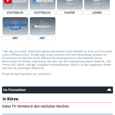
KOSTENLOS
KOSTENLOS
KAUFEN
LEIHEN
ABO
ABO
* Bei den mit einem Sternchen gekennzeichneten Links handelt es sich um Provisions-
Links (Affiliate-Links). Erfolgt über einen solchen Link eine Bestellung, erhalten wir
Provisionen im Rahmen eines Affiliate-Partnerprogramms. Das bedeutet keine
Mehrkosten für Käufer, unterstützt uns aber bei der Finanzierung dieser Website. Alle
Preise inkl. MwSt. und ggf. zuzüglich Versandkosten. Details zu den Angeboten finden
sich auf der jeweiligen Webseite.
Einige Streaming-Daten
via
JustWatch.
im Fernsehen
In Kürze:
Keine TV-Termine in den nächsten Wochen.