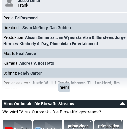
Jesse Lenat
Frank
Regie:
Ed Raymond
Drehbuch:
Sean McGinly
,
Dan Golden
Produktion:
Alison Semenza
,
Jim Wynorski
,
Alan B. Bursteen
,
Jorge
Hermes
,
Kimberly A. Ray
,
Phoenician Entertainment
Musik:
Neal Acree
Kamera:
Andrea V. Rossotto
Schnitt:
Randy Carter
Regieassistenz:
Justin W. Hill
,
Cyndy Johnson
,
T.L. Lankford
,
Jim
mehr
Simone
Virus Outbreak - Die Biowaffe Streams
Wo wird "Virus Outbreak - Die Biowaffe" gestreamt?