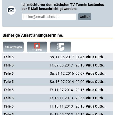
Ich möchte vor dem nächsten TV-Termin kostenlos
per E-Mail benachrichtigt werden:
weiter
Bisherige Ausstrahlungstermine:
alle anzeigen
Tele 5
So, 11.06.2017
01:45
Virus Outbreak - Die Biowaffe
Tele 5
Fr, 09.06.2017
20:15
Virus Outbreak - Die Biowaffe
Tele 5
Sa, 31.12.2016
00:07
Virus Outbreak - Die Biowaffe
Tele 5
So, 13.07.2014
00:00
Virus Outbreak - Die Biowaffe
Tele 5
Fr, 11.07.2014
20:15
Virus Outbreak - Die Biowaffe
Tele 5
Fr, 15.11.2013
23:55
Virus Outbreak - Die Biowaffe
Tele 5
Fr, 15.11.2013
20:15
Virus Outbreak - Die Biowaffe
Tele 5
Fr, 17.05.2013
20:15
Virus Outbreak - Die Biowaffe