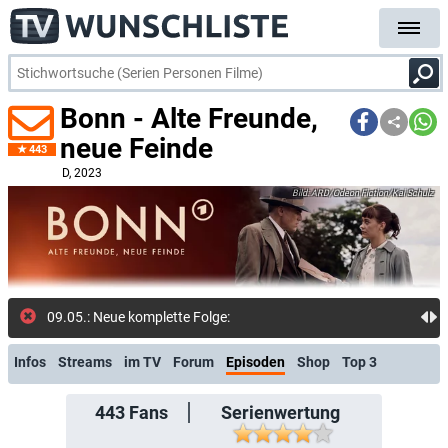
Bonn - Alte Freunde,
neue Feinde
443
D
, 2023
ARD/Odeon Fiction/Kai Schulz
09.05.: Neue komplette Folge: Bonn – A
Infos
Streams
im TV
Forum
Episoden
Shop
Top 3
443
Fans
Serienwertung