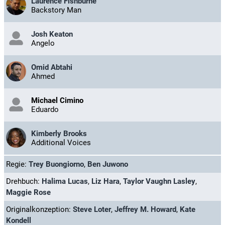
Laurence Fishburne
Backstory Man
Josh Keaton
Angelo
Omid Abtahi
Ahmed
Michael Cimino
Eduardo
Kimberly Brooks
Additional Voices
Regie:
Trey Buongiorno
,
Ben Juwono
Drehbuch:
Halima Lucas
,
Liz Hara
,
Taylor Vaughn Lasley
,
Maggie Rose
Originalkonzeption:
Steve Loter
,
Jeffrey M. Howard
,
Kate
Kondell