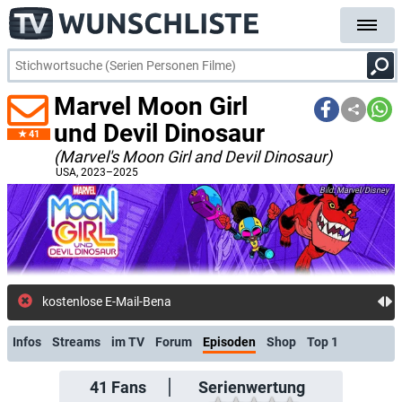
Marvel Moon Girl
und Devil Dinosaur
41
(Marvel's Moon Girl and Devil Dinosaur)
USA
, 2023–2025
Marvel/Disney
kostenlose E-Mail-Benachricht
Infos
Streams
im TV
Forum
Episoden
Shop
Top 1
41
Fans
Serienwertung