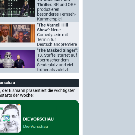
Thriller:
BR und ORF
produzieren
besonderes Fernseh-
Kammerspiel
"The Varnell Hill
Show":
Neue
Comedyserie mit
Termin für
Deutschlandpremiere
"The Masked Singer":
13. Staffel startet auf
überraschendem
Sendeplatz und viel
früher als zuletzt
Vorschau
, der Eismann präsentiert die wichtigsten
nstarts der Woche: