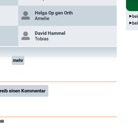
Helga Op gen Orth
be
Amelie
be
David Hammel
Tobias
mehr
reib einen Kommentar
DR