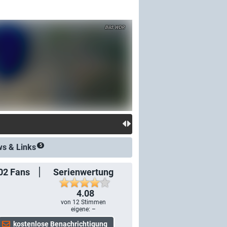
WDR
ws &
Links
5
02
Fans
Serienwertung
4.08
von
12
Stimmen
eigene: –