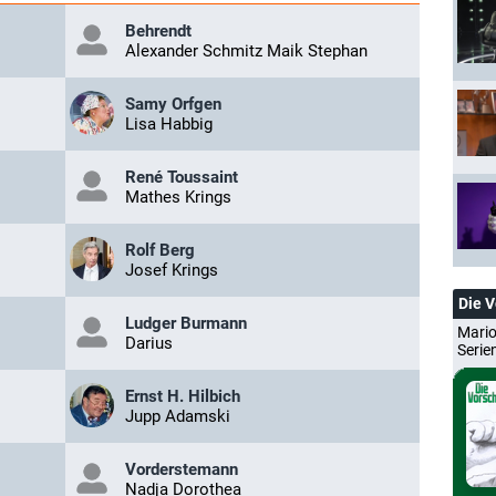
Behrendt
Alexander Schmitz Maik Stephan
Samy Orfgen
Lisa Habbig
René Toussaint
Mathes Krings
Rolf Berg
Josef Krings
Die 
Ludger Burmann
Mario
Darius
Serie
Ernst H. Hilbich
Jupp Adamski
Vorderstemann
Nadja Dorothea