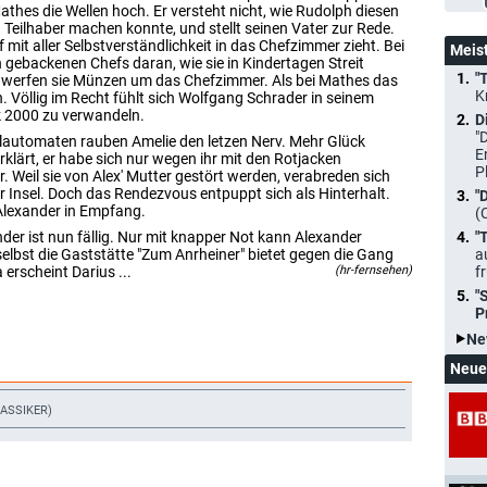
thes die Wellen hoch. Er versteht nicht, wie Rudolph diesen
 Teilhaber machen konnte, und stellt seinen Vater zur Rede.
 mit aller Selbstverständlichkeit in das Chefzimmer zieht. Bei
Meis
h gebackenen Chefs daran, wie sie in Kindertagen Streit
"
e werfen sie Münzen um das Chefzimmer. Als bei Mathes das
K
h. Völlig im Recht fühlt sich Wolfgang Schrader in seinem
k 2000 zu verwandeln.
D
"
elautomaten rauben Amelie den letzen Nerv. Mehr Glück
E
rklärt, er habe sich nur wegen ihr mit den Rotjacken
P
r. Weil sie von Alex' Mutter gestört werden, verabreden sich
 Insel. Doch das Rendezvous entpuppt sich als Hinterhalt.
"
Alexander in Empfang.
(
der ist nun fällig. Nur mit knapper Not kann Alexander
"
selbst die Gaststätte "Zum Anrheiner" bietet gegen die Gang
a
erscheint Darius ...
(hr-fernsehen)
f
"
P
Ne
Neue
LASSIKER