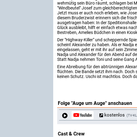
wehmütig sein Büro räumt, schlagen bei Ma
"Windbeutel" Josef zum gleichberechtigten
Jetzt muss er auch noch erleben, wie Josef
diesem Bruderzwist erinnern sich die frisc
ausgetragen haben: In der Speditionshall
Glück ausbleibt, hilft er einfach etwas nac
Bestreben, Amelies Büdchen in einen Kios
Der "Highway-Killer" und scheppernde Spi
scheint Alexander zu haben. Als er Nadja e
eingelassen, geht er mit ihr auf sein Zimme
Nadja und Alexander für den Abend auf der
Statt Nadja nehmen Toni und seine Gang 
Eine Abreibung für den abtrünnigen Alexan
flüchten. Die Bande setzt ihm nach. Doch 
keinen Schutz. Uschi ist machtlos. Doch da 
Folge "Auge um Auge" anschauen
kostenlos
TV-K
Cast & Crew