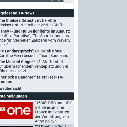
tgelesene TV-News
The Chelsea Detective":
Beliebte
rimiserie startet mit der vierten Staffel
isney+- und Hulu-Highlights im August:
Death in Paradise", "The Shards" und das
nde für "Die neuen Zauberer vom Waverly
lace"
Die Landarztpraxis":
Dr. Sarah König
Caroline Frier) besucht "Team Sonnenhof"
The Masked Singer":
13. Staffel startet
uf überraschendem Sendeplatz und viel
rüher als zuletzt
Sherlock & Daughter" feiert Free-TV-
remiere
wsübersicht
ste Meldungen
"1536":
BBC und HBO
mit Serie um drei
Frauen im Schatten
der Verhaftung von
Anne Boleyn
TV-Duell als Polit-