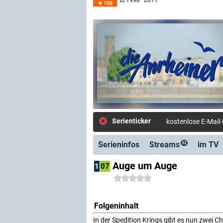
D
, 1998–2011
102
Serienticker
kostenlose E-Mail
Serieninfos
Streams
im TV
52
Auge um Auge
1
07
Folgeninhalt
In der Spedition Krings gibt es nun zwei 