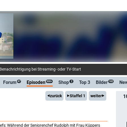
-Bena
Forum
Episoden
Shop
Top 3
Bilder
Ne
47
500+
2
182
1
zurück
Staffel 1
weiter
Chefs: Während der Seniorenchef Rudolph mit Frau Küppers