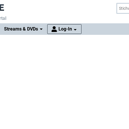
tal
Streams & DVDs
Log-In