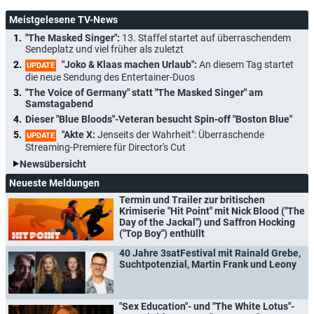
Meistgelesene TV-News
"The Masked Singer":
13. Staffel startet auf überraschendem
Sendeplatz und viel früher als zuletzt
"Joko & Klaas machen Urlaub":
An diesem Tag startet
UPDATE
die neue Sendung des Entertainer-Duos
"The Voice of Germany" statt "The Masked Singer" am
Samstagabend
Dieser "Blue Bloods"-Veteran besucht Spin-off "Boston Blue"
"Akte X:
Jenseits der Wahrheit": Überraschende
UPDATE
Streaming-Premiere für Director's Cut
Newsübersicht
Neueste Meldungen
Termin und Trailer zur britischen
Krimiserie "Hit Point" mit Nick Blood ("The
Day of the Jackal") und Saffron Hocking
("Top Boy") enthüllt
40 Jahre 3satFestival mit Rainald Grebe,
Suchtpotenzial, Martin Frank und Leony
"Sex Education"- und "The White Lotus"-