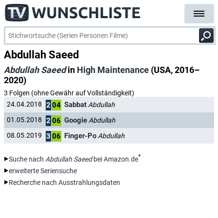
Abdullah Saeed
Abdullah Saeed
in
High Maintenance
(USA, 2016–
2020)
3 Folgen (ohne Gewähr auf Vollständigkeit)
Sabbat
24.04.2018
Abdullah
2
04
Googie
01.05.2018
Abdullah
2
06
Finger-Po
08.05.2019
Abdullah
3
06
*
Suche nach
Abdullah Saeed
bei Amazon.de
erweiterte Seriensuche
Recherche nach Ausstrahlungsdaten