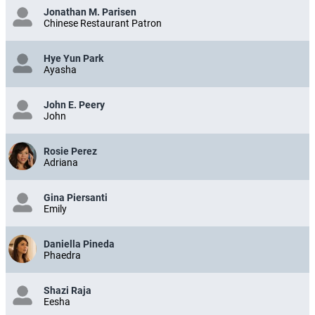
Jonathan M. Parisen
Chinese Restaurant Patron
Hye Yun Park
Ayasha
John E. Peery
John
Rosie Perez
Adriana
Gina Piersanti
Emily
Daniella Pineda
Phaedra
Shazi Raja
Eesha