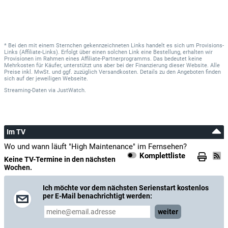
* Bei den mit einem Sternchen gekennzeichneten Links handelt es sich um Provisions-
Links (Affiliate-Links). Erfolgt über einen solchen Link eine Bestellung, erhalten wir
Provisionen im Rahmen eines Affiliate-Partnerprogramms. Das bedeutet keine
Mehrkosten für Käufer, unterstützt uns aber bei der Finanzierung dieser Website. Alle
Preise inkl. MwSt. und ggf. zuzüglich Versandkosten. Details zu den Angeboten finden
sich auf der jeweiligen Webseite.
Streaming-Daten
via
JustWatch.
Im TV
Wo und wann läuft "High Maintenance" im Fernsehen?
Komplettliste
Keine TV-Termine in den nächsten
Wochen.
Ich möchte vor dem nächsten Serienstart kostenlos
per E-Mail benachrichtigt werden:
weiter