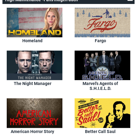
Homeland
Fargo
The Night Manager
Marvel's Agents of
S.H.I.E.L.D.
American Horror Story
Better Call Saul