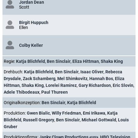
Jordan Dean
Scott
Birgit Huppuch
Ellen
Colby Keller
Regie:
Katja Blichfeld
,
Ben Sinclair
,
Eliza Hittman
,
Shaka King
Drehbuch:
Katja Blichfeld
,
Ben Sinclair
,
Isaac Oliver
,
Rebecca
Drysdale
,
Zack Schamberg
,
Mel Shimkovitz
,
Hannah Bos
,
Eliza
Hittman
,
Shaka King
,
Lorelei Ramirez
,
Gary Richardson
,
Eric Slovin
,
Adele Thibodeaux
,
Paul Thureen
Originalkonzeption:
Ben Sinclair
,
Katja Blichfeld
Produktion:
Gwen Bialic
,
Willy Friedman
,
Emi Irikawa
,
Katja
Blichfeld
,
Russell Gregory
,
Ben Sinclair
,
Michael Gottwald
,
Louis
Gruber
Produktionsfirma:
Janky Clown Productions <us>
,
HBO Television