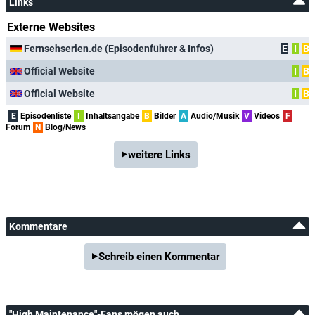
Links
Externe Websites
Fernsehserien.de (Episodenführer & Infos)
E
I
B
Official Website
I
B
Official Website
I
B
E
Episodenliste
I
Inhaltsangabe
B
Bilder
A
Audio/Musik
V
Videos
F
Forum
N
Blog/News
weitere Links
Kommentare
Schreib einen Kommentar
"High Maintenance"-Fans mögen auch