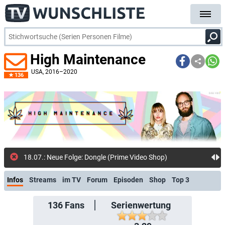
High Maintenance
USA
, 2016–2020
136
18.07.: Neue Folge: Dongle (Prime Video Shop)
Infos
Streams
im TV
Forum
Episoden
Shop
Top 3
136
Fans
Serienwertung