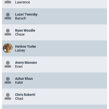
Lawrence
Luzer Twersky
Baruch
Ryan Woodle
Chase
Heléne Yorke
Lainey
Avery Monsen
Evan
Azhar Khan
Kabir
Chris Roberti
Chad