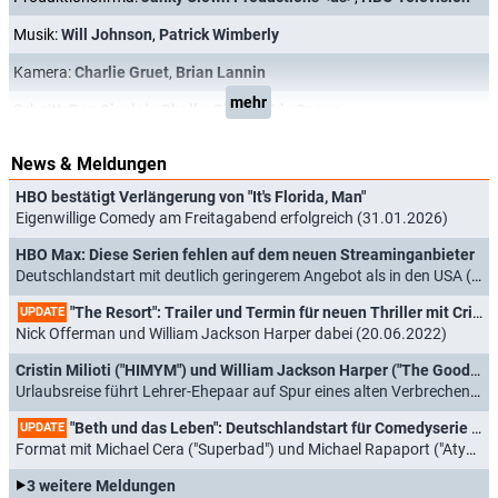
Musik:
Will Johnson
,
Patrick Wimberly
Kamera:
Charlie Gruet
,
Brian Lannin
mehr
Schnitt:
Ben Sinclair
,
Shelby Siegel
,
Eric Spang
News & Meldungen
HBO bestätigt Verlängerung von "It's Florida, Man"
Eigenwillige Comedy am Freitagabend erfolgreich (31.01.2026)
HBO Max: Diese Serien fehlen auf dem neuen Streaminganbieter
Deutschlandstart mit deutlich geringerem Angebot als in den USA (20.01.2026)
"The Resort": Trailer und Termin für neuen Thriller mit Cristin Milioti ("How I Met Your Mother")
UPDATE
Nick Offerman und William Jackson Harper dabei (20.06.2022)
Cristin Milioti ("HIMYM") und William Jackson Harper ("The Good Place") führen Thriller "The Resort"
Urlaubsreise führt Lehrer-Ehepaar auf Spur eines alten Verbrechens (02.03.2022)
"Beth und das Leben": Deutschlandstart für Comedyserie mit Amy Schumer
UPDATE
Format mit Michael Cera ("Superbad") und Michael Rapaport ("Atypical") kommt zu Disney+ (02.02.2022)
3 weitere Meldungen