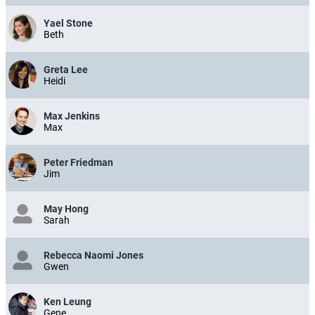
Yael Stone
Beth
Greta Lee
Heidi
Max Jenkins
Max
Peter Friedman
Jim
May Hong
Sarah
Rebecca Naomi Jones
Gwen
Ken Leung
Gene