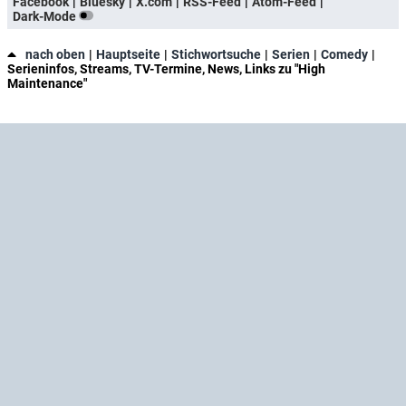
Facebook
Bluesky
X.com
RSS-Feed
Atom-Feed
Dark-Mode
nach oben
Hauptseite
Stichwortsuche
Serien
Comedy
Serieninfos, Streams, TV-Termine, News, Links zu "High
Maintenance"